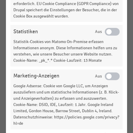
Markenwert der weltweit wertvollsten Fast-Food-
erforderlich. EU Cookie Compliance (GDPR Compliance) von
Marken (2024)
Drupal speichert die Einstellungen der Besucher, die in der
Cookie Box ausgewählt wurden.
INTERNATIONALER HANDEL
|
STATISTIK
Markenwert der weltweit wertvollsten Fast-Food-
Statistiken
Marken (2023)
Statistik-Cookies von Matomo On-Premise erfassen
INTERNATIONALER HANDEL
|
STATISTIK
Informationen anonym. Diese Informationen helfen uns zu
Top 100 der größten Einzelhandelsunternehmen in
verstehen, wie unsere Besucher unsere Website nutzen.
den USA nach Umsatz (2022)
Cookie-Name: _pk_*.* Cookie-Laufzeit: 13 Monate
GASTRONOMIE & CATERING
|
STATISTIK
Marketing-Anzeigen
Top 50 der Unternehmen der Systemgastronomie
in den USA nach Umsatz (2022)
Google Adsense: Cookie von Google LLC, um Anzeigen
auszuliefern und um statistische Informationen (z. B. Klick-
GASTRONOMIE & CATERING
|
STATISTIK
und Anzeigeverhalten) zu erfassen und auszuwerten.
Top 50 der größten Fast-Food-Ketten in den USA
Cookie-Name: DSID, IDE, Laufzeit: 1 Jahr. Google Ireland
nach Umsatz (2022)
Limited, Gordon House, Barrow Street, Dublin 4, Ireland.
Datenschutzhinweise: https://policies.google.com/privacy?
INTERNATIONALER HANDEL
|
STATISTIK
hl=de
Markenwert der weltweit wertvollsten Fast-Food-