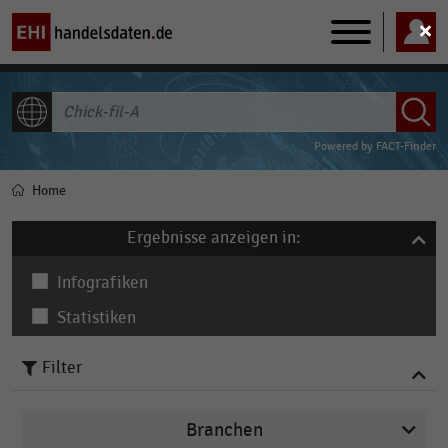
Main
navigation
ALLE INHALTE
Powered by
FACT-Finder
Home
Pfadnavigation
Ergebnisse anzeigen in:
Infografiken
Statistiken
Filter
Branchen