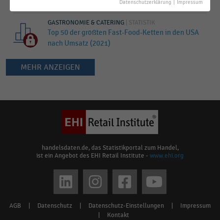
Marken (2022)
Datenschutzerklärung
|
Impressum
GASTRONOMIE & CATERING
|
STATISTIK
Top 50 der größten Fast-Food-Ketten in den USA
nach Umsatz (2021)
MEHR ANZEIGEN
Keine
Ergebnisse
gefunden
für
"
Chick-
fil-
handelsdaten.de, das Statistikportal zum Handel,
ist ein Angebot des EHI Retail Institute -
www.ehi.org
A
"
Bitte
Social
überprüfen
media
Sie
AGB
|
Datenschutz
|
Datenschutz-Einstellungen
|
Impressum
Footer
die
links
|
Kontakt