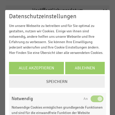
Veröffentlichungsdatum
Deutschsprachiger Einzelhandel
Datenschutzeinstellungen
2026
E-Commerce
Region
Um unsere Webseite zu betreiben und für Sie optimal zu
2025
Gastronomie & Catering
gestalten, nutzen wir Cookies. Einige von ihnen sind
notwendig, andere helfen uns unsere Webseite und Ihre
2024
FILTER ZURÜCKSETZEN
Internationaler Handel
Erfahrung zu verbessern. Sie können Ihre Einwilligung
Deutschland
jederzeit widerrufen und Ihre Cookie Einstellungen ändern.
2023
Lebensmittelhandel
Weltweit
Hier finden Sie eine Übersicht über alle verwendeten Cookies.
48
Ergebnisse für
Chick-fil-A
2022
USA
ALLE AKZEPTIEREN
ABLEHNEN
GASTRONOMIE & CATERING
MEHR ANZEIGEN
|
STATISTIK
Top 50 der größten Fast-Food-Ketten in den USA
COOKIE-
nach Umsatz (2025)
SPEICHERN
EINSTELLUNGEN
ÄNDERN
INTERNATIONALER HANDEL
|
STATISTIK
Markenwert der weltweit wertvollsten Fast-Food-
Notwendig
Marken (2025)
Notwendige Cookies ermöglichen grundlegende Funktionen
INTERNATIONALER HANDEL
|
STATISTIK
und sind für die einwandfreie Funktion der Website