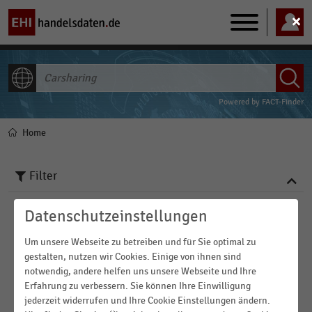
Main
navigation
ALLE INHALTE
Powered by
FACT-Finder
Home
Pfadnavigation
Filter
Datenschutzeinstellungen
Branchen
Um unsere Webseite zu betreiben und für Sie optimal zu
gestalten, nutzen wir Cookies. Einige von ihnen sind
Veröffentlichungsdatum
Deutschsprachiger Einzelhandel
notwendig, andere helfen uns unsere Webseite und Ihre
Erfahrung zu verbessern. Sie können Ihre Einwilligung
2024
E-Commerce
Region
jederzeit widerrufen und Ihre Cookie Einstellungen ändern.