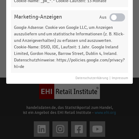
Praktizierte Mobilitätskonzepte der Kommunen
Cookie-Name: _pk_*.* Cookie-Laufzeit: 13 Monate
zum Klimaschutz (2022)
Marketing-Anzeigen
DEUTSCHSPRACHIGER EINZELHANDEL
|
STATISTIK
Kooperationen im Bereich Elektromobilität (2022)
Google Adsense: Cookie von Google LLC, um Anzeigen
auszuliefern und um statistische Informationen (z. B. Klick-
und Anzeigeverhalten) zu erfassen und auszuwerten.
DEUTSCHSPRACHIGER EINZELHANDEL
|
STATISTIK
Cookie-Name: DSID, IDE, Laufzeit: 1 Jahr. Google Ireland
Geplante Kooperationen im Bereich
Limited, Gordon House, Barrow Street, Dublin 4, Ireland.
Elektromobilität im Handel (2021)
Datenschutzhinweise: https://policies.google.com/privacy?
hl=de
Keine
MEHR
Ergebnisse
Datenschutzerklärung
|
Impressum
ANZEIGEN
gefunden
für
"
Carsharing
"
Bitte
handelsdaten.de, das Statistikportal zum Handel,
ist ein Angebot des EHI Retail Institute -
www.ehi.org
überprüfen
Sie
Social
die
Rechtschreibung