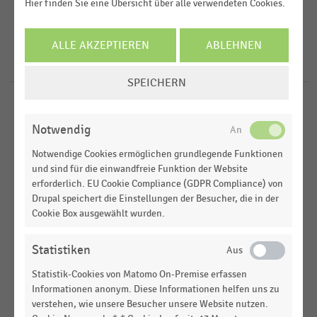
2023
Hier finden Sie eine Übersicht über alle verwendeten Cookies.
2022
FILTER ZURÜCKSETZEN
Deutschland
ALLE AKZEPTIEREN
ABLEHNEN
2021
D-A-CH-Region
6
Ergebnisse für
Carsharing
COOKIE-
SPEICHERN
EINSTELLUNGEN
ÄNDERN
DEUTSCHSPRACHIGER EINZELHANDEL
|
STATISTIK
Mögliche Kooperationen im Bereich
Notwendig
Elektromobilität (2024)
Notwendige Cookies ermöglichen grundlegende Funktionen
und sind für die einwandfreie Funktion der Website
DEUTSCHSPRACHIGER EINZELHANDEL
|
STATISTIK
erforderlich. EU Cookie Compliance (GDPR Compliance) von
Mögliche Kooperationen im Bereich
Drupal speichert die Einstellungen der Besucher, die in der
Elektromobilität (2023)
Cookie Box ausgewählt wurden.
DEUTSCHSPRACHIGER EINZELHANDEL
|
STATISTIK
Vorschläge zur Verbesserung der
Statistiken
Mobilitätsangebote für den Weg in die Innenstadt
Statistik-Cookies von Matomo On-Premise erfassen
(2022)
Informationen anonym. Diese Informationen helfen uns zu
verstehen, wie unsere Besucher unsere Website nutzen.
DEUTSCHSPRACHIGER EINZELHANDEL
|
STATISTIK