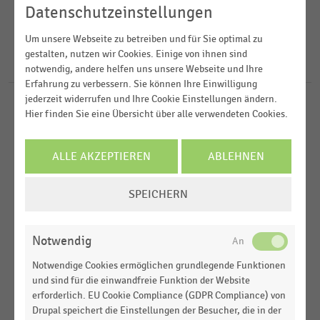
2025
Cash & Carry
Datenschutzeinstellungen
2024
FILTER ZURÜCKSETZEN
Deutschsprachiger Einzelhandel
Deutschland
Um unsere Webseite zu betreiben und für Sie optimal zu
2023
gestalten, nutzen wir Cookies. Einige von ihnen sind
E-Commerce
Österreich
309
Ergebnisse für
Burger King
notwendig, andere helfen uns unsere Webseite und Ihre
2022
Erfahrung zu verbessern. Sie können Ihre Einwilligung
Schweiz
MEHR ANZEIGEN
jederzeit widerrufen und Ihre Cookie Einstellungen ändern.
GASTRONOMIE & CATERING
MEHR ANZEIGEN
|
STATISTIK
Weltweit
Hier finden Sie eine Übersicht über alle verwendeten Cookies.
Top 100 der Unternehmen der Systemgastronomie
Europa
in Deutschland nach Umsatz (2025)
ALLE AKZEPTIEREN
ABLEHNEN
GASTRONOMIE & CATERING
|
STATISTIK
MEHR ANZEIGEN
COOKIE-
Top 15 der Unternehmen der Systemgastronomie
SPEICHERN
in Deutschland nach Umsatz (2024)
EINSTELLUNGEN
ÄNDERN
GASTRONOMIE & CATERING
|
STATISTIK
Notwendig
Top 100 der Unternehmen der Systemgastronomie
in Deutschland nach Umsatz (2024)
Notwendige Cookies ermöglichen grundlegende Funktionen
und sind für die einwandfreie Funktion der Website
GASTRONOMIE & CATERING
|
STATISTIK
erforderlich. EU Cookie Compliance (GDPR Compliance) von
Top 40 der größten Anbieter der Quickservice-
Drupal speichert die Einstellungen der Besucher, die in der