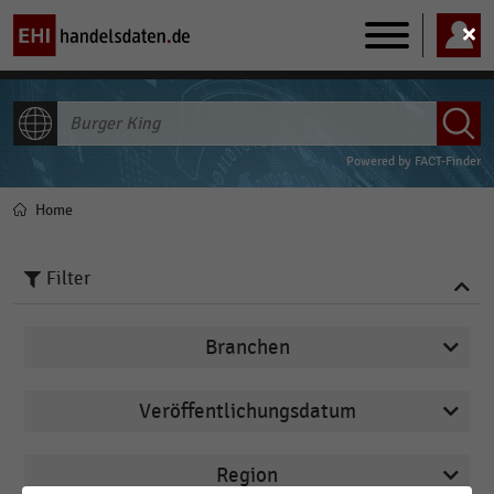
Main
navigation
ALLE INHALTE
Powered by
FACT-Finder
Home
Pfadnavigation
Filter
Branchen
Veröffentlichungsdatum
Bäckereien
2026
Bau- und Heimwerkermärkte
Region