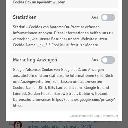
Gastronomie in Deutschland nach Umsatz (2024)
Cookie Box ausgewählt wurden.
GASTRONOMIE & CATERING
|
STATISTIK
Statistiken
Ranking der größten Unternehmen der
Gastronomie in der Schweiz nach Nettoumsatz
Statistik-Cookies von Matomo On-Premise erfassen
(2024)
Informationen anonym. Diese Informationen helfen uns zu
verstehen, wie unsere Besucher unsere Website nutzen.
KONSUMGÜTERINDUSTRIE
|
STATISTIK
Cookie-Name: _pk_*.* Cookie-Laufzeit: 13 Monate
Top 15 der Brauereien in Deutschland nach Absatz
(2024)
Marketing-Anzeigen
KONSUMGÜTERINDUSTRIE
|
STATISTIK
Google Adsense: Cookie von Google LLC, um Anzeigen
Top 100 der Lieferanten im Lebensmittelhandel in
auszuliefern und um statistische Informationen (z. B. Klick-
Deutschland nach Umsatz (2024)
und Anzeigeverhalten) zu erfassen und auszuwerten.
Cookie-Name: DSID, IDE, Laufzeit: 1 Jahr. Google Ireland
GASTRONOMIE & CATERING
|
STATISTIK
Limited, Gordon House, Barrow Street, Dublin 4, Ireland.
Top 5 der größten Anbieter der Fullservice-
Datenschutzhinweise: https://policies.google.com/privacy?
Gastronomie nach Umsatz (2024)
hl=de
GASTRONOMIE & CATERING
|
STATISTIK
Datenschutzerklärung
|
Impressum
Top 15 der Unternehmen der Systemgastronomie
in Deutschland nach Umsatz (2023)