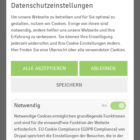
2023
Konsumgüterindustrie
Datenschutzeinstellungen
2022
FILTER ZURÜCKSETZEN
Textilien und Bekleidung
Deutschland
Um unsere Webseite zu betreiben und für Sie optimal zu
2020
gestalten, nutzen wir Cookies. Einige von ihnen sind
Weltweit
17
Ergebnisse für
Bugatti
notwendig, andere helfen uns unsere Webseite und Ihre
2019
Erfahrung zu verbessern. Sie können Ihre Einwilligung
Europa
jederzeit widerrufen und Ihre Cookie Einstellungen ändern.
ARBEITSMARKT
MEHR ANZEIGEN
|
STATISTIK
Hier finden Sie eine Übersicht über alle verwendeten Cookies.
Top 25 der beliebtesten Arbeitgeber im Bereich
Bekleidung, Schuhe und Sportartikel in
ALLE AKZEPTIEREN
ABLEHNEN
Deutschland (2025)
COOKIE-
KONSUMGÜTERINDUSTRIE
|
STATISTIK
SPEICHERN
Top 50 der größten deutschen Modemarken-
EINSTELLUNGEN
Anbieter (2019-2022)
ÄNDERN
Notwendig
KONSUMGÜTERINDUSTRIE
|
STATISTIK
Top 50 der größten deutschen Modemarken-
Notwendige Cookies ermöglichen grundlegende Funktionen
Anbieter (2019-2021)
und sind für die einwandfreie Funktion der Website
erforderlich. EU Cookie Compliance (GDPR Compliance) von
KONSUMGÜTERINDUSTRIE
|
STATISTIK
Drupal speichert die Einstellungen der Besucher, die in der