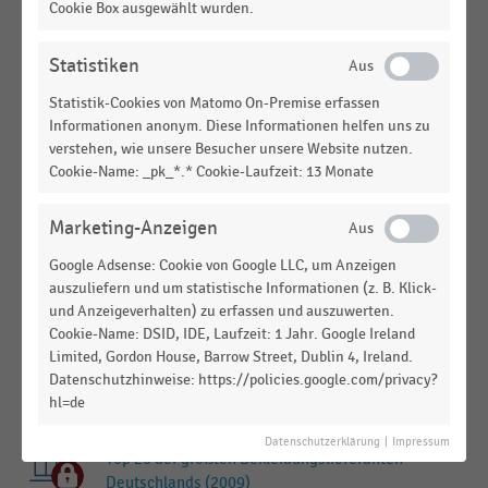
Top 50 der größten deutschen Modemarken-
Cookie Box ausgewählt wurden.
Anbieter (2018-2019)
Statistiken
KONSUMGÜTERINDUSTRIE
|
STATISTIK
Top 20 der größten deutschen
Statistik-Cookies von Matomo On-Premise erfassen
Bekleidungslieferanten (2014)
Informationen anonym. Diese Informationen helfen uns zu
verstehen, wie unsere Besucher unsere Website nutzen.
TEXTILIEN UND BEKLEIDUNG
|
STATISTIK
Cookie-Name: _pk_*.* Cookie-Laufzeit: 13 Monate
Top 20 der größten Bekleidungslieferanten
Deutschlands (2011)
Marketing-Anzeigen
TEXTILIEN UND BEKLEIDUNG
|
STATISTIK
Google Adsense: Cookie von Google LLC, um Anzeigen
Top 20 der größten Bekleidungslieferanten
auszuliefern und um statistische Informationen (z. B. Klick-
Deutschlands (2010)
und Anzeigeverhalten) zu erfassen und auszuwerten.
Cookie-Name: DSID, IDE, Laufzeit: 1 Jahr. Google Ireland
KONSUMGÜTERINDUSTRIE
|
STATISTIK
Limited, Gordon House, Barrow Street, Dublin 4, Ireland.
Top 20 der größten Bekleidungslieferanten
Datenschutzhinweise: https://policies.google.com/privacy?
Deutschlands (2012)
hl=de
TEXTILIEN UND BEKLEIDUNG
|
STATISTIK
Datenschutzerklärung
|
Impressum
Top 20 der größten Bekleidungslieferanten
Deutschlands (2009)