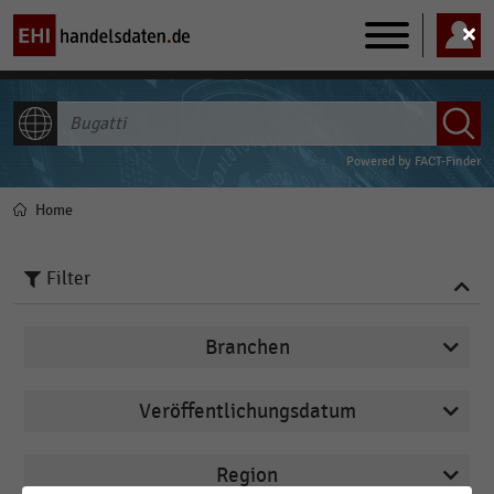
Main
navigation
ALLE INHALTE
Powered by
FACT-Finder
Home
Pfadnavigation
Filter
Branchen
Veröffentlichungsdatum
Arbeitsmarkt
2025
Deutschsprachiger Einzelhandel
Region