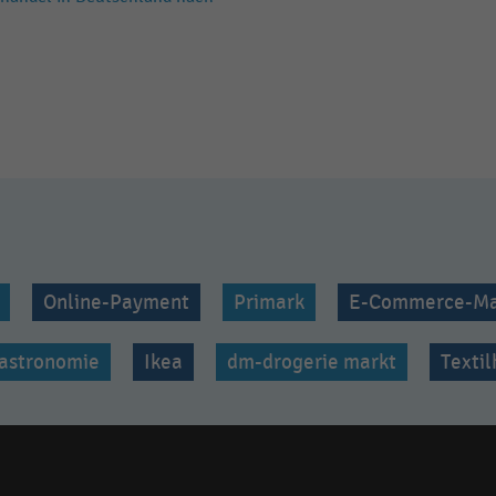
Online-Payment
Primark
E-Commerce-Ma
astronomie
Ikea
dm-drogerie markt
Texti