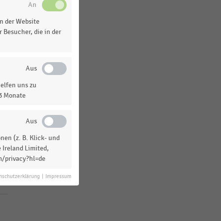
Frankreich
Spanien
n der Website
 Besucher, die in der
MEHR ANZEIGEN
elfen uns zu
13 Monate
en (z. B. Klick- und
 Ireland Limited,
m/privacy?hl=de
nschutzerklärung
|
Impressum