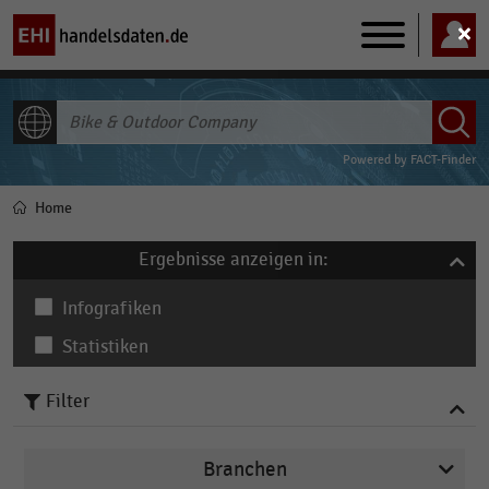
Main
navigation
ALLE INHALTE
Powered by
FACT-Finder
Home
Pfadnavigation
Ergebnisse anzeigen in:
Infografiken
Statistiken
Filter
Branchen