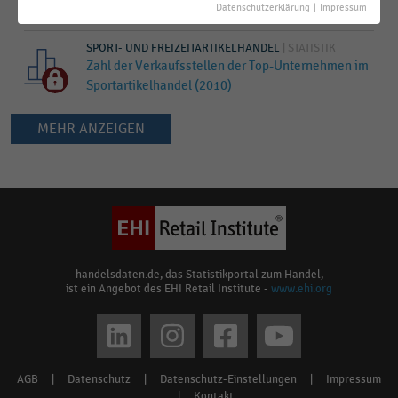
Datenschutzerklärung
|
Impressum
Sportartikeleinzelhandel in Deutschland (2019)
SPORT- UND FREIZEITARTIKELHANDEL
|
STATISTIK
Zahl der Verkaufsstellen der Top-Unternehmen im
Sportartikelhandel (2010)
MEHR ANZEIGEN
Keine
Ergebnisse
gefunden
für
"
Bike
&
handelsdaten.de, das Statistikportal zum Handel,
ist ein Angebot des EHI Retail Institute -
www.ehi.org
Outdoor
Company
"
Social
Bitte
media
überprüfen
AGB
|
Datenschutz
|
Datenschutz-Einstellungen
|
Impressum
Footer
Sie
|
Kontakt