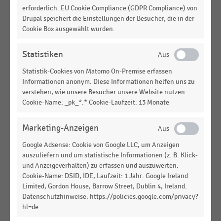
erforderlich. EU Cookie Compliance (GDPR Compliance) von
Drupal speichert die Einstellungen der Besucher, die in der
SPORT- UND FREIZEITARTIKELHANDEL
|
STATISTIK
Cookie Box ausgewählt wurden.
Top 5 der umsatzstärksten Vertriebslinien im
deutschen stationären Einzelhandel mit
Fahrrädern und Fahrradzubehör (2022)
Statistiken
Statistik-Cookies von Matomo On-Premise erfassen
SPORT- UND FREIZEITARTIKELHANDEL
|
STATISTIK
Umsatz der führenden Unternehmen im
Informationen anonym. Diese Informationen helfen uns zu
verstehen, wie unsere Besucher unsere Website nutzen.
Sportartikeleinzelhandel in Deutschland (2021)
Cookie-Name: _pk_*.* Cookie-Laufzeit: 13 Monate
SPORT- UND FREIZEITARTIKELHANDEL
|
STATISTIK
Umsatz der führenden Unternehmen im
Marketing-Anzeigen
Sportartikeleinzelhandel in Deutschland (2020)
Google Adsense: Cookie von Google LLC, um Anzeigen
SPORT- UND FREIZEITARTIKELHANDEL
|
STATISTIK
auszuliefern und um statistische Informationen (z. B. Klick-
Top 5 der umsatzstärksten Vertriebslinien im
und Anzeigeverhalten) zu erfassen und auszuwerten.
deutschen stationären Einzelhandel mit
Cookie-Name: DSID, IDE, Laufzeit: 1 Jahr. Google Ireland
Fahrrädern und Fahrradzubehör (2020)
Limited, Gordon House, Barrow Street, Dublin 4, Ireland.
Datenschutzhinweise: https://policies.google.com/privacy?
SPORT- UND FREIZEITARTIKELHANDEL
|
STATISTIK
hl=de
Umsatz der führenden Unternehmen im