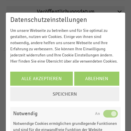
Veröffentlichungsdatum
Sport- und Freizeitartikelhandel
Datenschutzeinstellungen
2025
Textilien und Bekleidung
FILTER ZURÜCKSETZEN
Um unsere Webseite zu betreiben und für Sie optimal zu
2023
gestalten, nutzen wir Cookies. Einige von ihnen sind
notwendig, andere helfen uns unsere Webseite und Ihre
17
Ergebnisse für
Bike & Outdoor Company
2022
Erfahrung zu verbessern. Sie können Ihre Einwilligung
2021
jederzeit widerrufen und Ihre Cookie Einstellungen ändern.
Hier finden Sie eine Übersicht über alle verwendeten Cookies.
SPORT- UND FREIZEITARTIKELHANDEL
|
STATISTIK
2020
Top 5 der umsatzstärksten Vertriebslinien im
deutschen stationären Einzelhandel mit
ALLE AKZEPTIEREN
ABLEHNEN
MEHR ANZEIGEN
Fahrrädern und Fahrradzubehör (2024)
COOKIE-
SPORT- UND FREIZEITARTIKELHANDEL
|
INFOGRAFIK
SPEICHERN
EINSTELLUNGEN
Ranking der umsatzstärksten Sportfachhändler in
ÄNDERN
Deutschland (2020)
Notwendig
SPORT- UND FREIZEITARTIKELHANDEL
|
STATISTIK
Notwendige Cookies ermöglichen grundlegende Funktionen
Umsatz der führenden Unternehmen im
und sind für die einwandfreie Funktion der Website
Sportartikeleinzelhandel in Deutschland (2022)