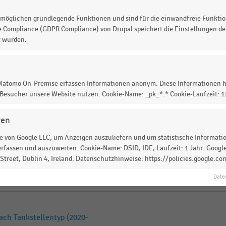
möglichen grundlegende Funktionen und sind für die einwandfreie Funktio
 in Deutschland nach Anzahl
e Compliance (GDPR Compliance) von Drupal speichert die Einstellungen der
t wurden.
IK
l in Ladeneinrichtung und -
 Matomo On-Premise erfassen Informationen anonym. Diese Informationen h
 Besucher unsere Website nutzen. Cookie-Name: _pk_*.* Cookie-Laufzeit: 
gen
n Deutschland nach Branchen
 von Google LLC, um Anzeigen auszuliefern und um statistische Information
rfassen und auszuwerten. Cookie-Name: DSID, IDE, Laufzeit: 1 Jahr. Google
treet, Dublin 4, Ireland. Datenschutzhinweise: https://policies.google.co
 Deutschland (2012-2024)
Date
ach Tankstellentyp (2020-