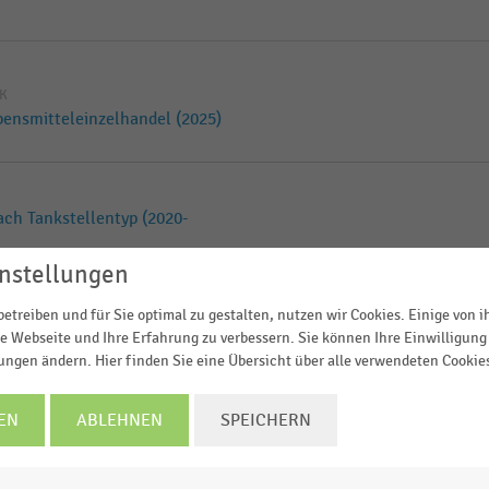
IK
ensmitteleinzelhandel (2025)
ach Tankstellentyp (2020-
nstellungen
etreiben und für Sie optimal zu gestalten, nutzen wir Cookies. Einige von 
ach Tankstellentyp (2025-
e Webseite und Ihre Erfahrung zu verbessern. Sie können Ihre Einwilligung 
lungen ändern. Hier finden Sie eine Übersicht über alle verwendeten Cookie
EN
ABLEHNEN
SPEICHERN
ach Tankstellentyp (2020-