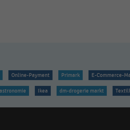
Online-Payment
Primark
E-Commerce-Ma
astronomie
Ikea
dm-drogerie markt
Texti
Social