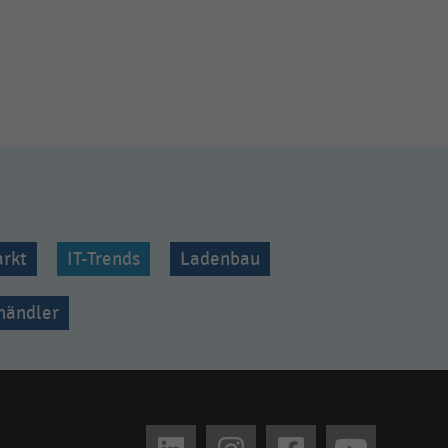
rkt
IT-Trends
Ladenbau
lhändler