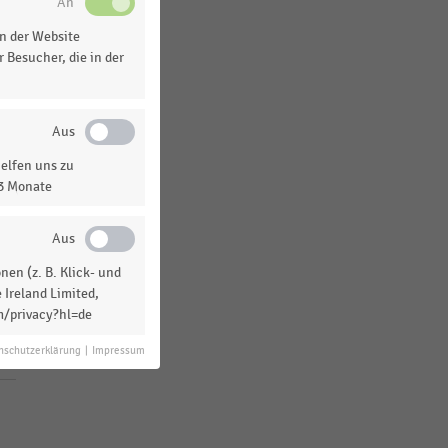
Weltweit
n der Website
Frankreich
 Besucher, die in der
MEHR ANZEIGEN
elfen uns zu
13 Monate
en (z. B. Klick- und
 Ireland Limited,
m/privacy?hl=de
nschutzerklärung
|
Impressum