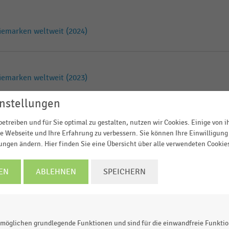
iemarken weltweit (2024)
iemarken weltweit (2023)
nstellungen
etreiben und für Sie optimal zu gestalten, nutzen wir Cookies. Einige von 
iemarken weltweit (2022)
e Webseite und Ihre Erfahrung zu verbessern. Sie können Ihre Einwilligung 
lungen ändern. Hier finden Sie eine Übersicht über alle verwendeten Cookie
iemarken weltweit (2021)
EN
ABLEHNEN
SPEICHERN
iemarken weltweit (2020)
möglichen grundlegende Funktionen und sind für die einwandfreie Funktio