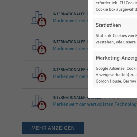
erforderlich. EU Cooki
Cookie Box ausgewähl
INTERNATIONALER HANDEL
|
STATISTIK
Markenwert der wertvollsten Technolog
Statistiken
Statistik-Cookies von
INTERNATIONALER HANDEL
verstehen, wie unsere
|
STATISTIK
Markenwert der wertvollsten Unternehm
Marketing-Anzei
Google Adsense: Cookie
INTERNATIONALER HANDEL
|
STATISTIK
Anzeigeverhalten) zu e
Markenwert der wertvollsten Technolog
Gordon House, Barrow S
INTERNATIONALER HANDEL
|
STATISTIK
Markenwert der wertvollsten Technolog
MEHR ANZEIGEN