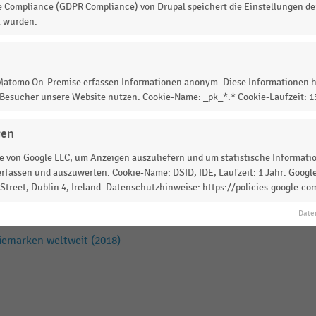
e Compliance (GDPR Compliance) von Drupal speichert die Einstellungen der
t wurden.
iemarken weltweit (2017)
 Matomo On-Premise erfassen Informationen anonym. Diese Informationen h
 Besucher unsere Website nutzen. Cookie-Name: _pk_*.* Cookie-Laufzeit: 
en Asiens (2020)
gen
 von Google LLC, um Anzeigen auszuliefern und um statistische Information
rfassen und auszuwerten. Cookie-Name: DSID, IDE, Laufzeit: 1 Jahr. Google
iemarken weltweit (2019)
treet, Dublin 4, Ireland. Datenschutzhinweise: https://policies.google.co
Date
iemarken weltweit (2018)