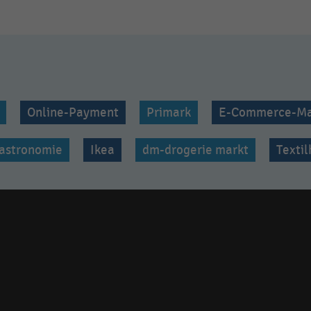
Online-Payment
Primark
E-Commerce-Ma
astronomie
Ikea
dm-drogerie markt
Texti
Social
media
links