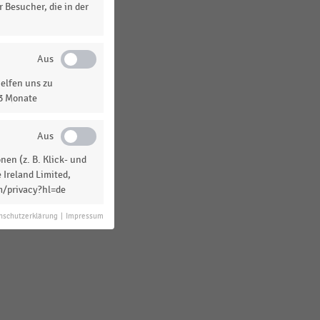
 Besucher, die in der
elfen uns zu
13 Monate
en (z. B. Klick- und
 Ireland Limited,
m/privacy?hl=de
nschutzerklärung
|
Impressum