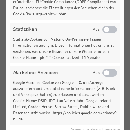
erforderlich. EU Cookie Compliance (GDPR Compliance) von
Bevorzugte Warengruppen für
Drupal speichert die Einstellungen der Besucher, die in der
Weihnachtsgeschenke in Deutschland (2023)
Cookie Box ausgewählt wurden.
EINKAUFSVERHALTEN
|
STATISTIK
Statistiken
Entwicklung der geplanten Ausgaben für
Weihnachtsgeschenke in Deutschland (2023)
Statistik-Cookies von Matomo On-Premise erfassen
Informationen anonym. Diese Informationen helfen uns zu
LEBENSMITTELHANDEL
|
STATISTIK
verstehen, wie unsere Besucher unsere Website nutzen.
Entwicklung der Ausgaben für FMCG-Produkte im
Cookie-Name: _pk_*.* Cookie-Laufzeit: 13 Monate
deutschen Einzelhandel nach Sortimenten (März
2022)
Marketing-Anzeigen
LEBENSMITTELHANDEL
|
STATISTIK
Google Adsense: Cookie von Google LLC, um Anzeigen
Entwicklung der Ausgaben für FMCG-Produkte im
auszuliefern und um statistische Informationen (z. B. Klick-
deutschen Einzelhandel nach Sortimenten (April
und Anzeigeverhalten) zu erfassen und auszuwerten.
2022)
Cookie-Name: DSID, IDE, Laufzeit: 1 Jahr. Google Ireland
Limited, Gordon House, Barrow Street, Dublin 4, Ireland.
LEBENSMITTELHANDEL
|
STATISTIK
Datenschutzhinweise: https://policies.google.com/privacy?
Entwicklung der Ausgaben für FMCG-Produkte im
hl=de
deutschen Einzelhandel nach Sortimenten
(Februar 2022)
Datenschutzerklärung
|
Impressum