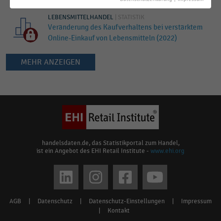
LEBENSMITTELHANDEL
|
STATISTIK
Veränderung des Kaufverhaltens bei verstärktem
Online-Einkauf von Lebensmitteln (2022)
MEHR ANZEIGEN
Keine
Ergebnisse
gefunden
für
"
Ausgabenveränderung
"
Bitte
handelsdaten.de, das Statistikportal zum Handel,
ist ein Angebot des EHI Retail Institute -
www.ehi.org
überprüfen
Sie
Social
die
media
Rechtschreibung
AGB
|
Datenschutz
|
Datenschutz-Einstellungen
|
Impressum
Footer
oder
links
|
Kontakt
verwenden