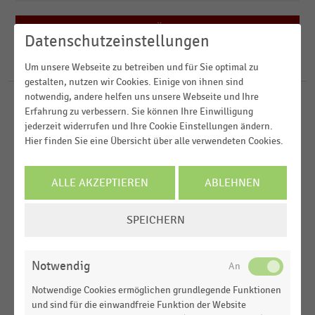
2023
E-Commerce
2022
FILTER ZURÜCKSETZEN
Einkaufsverhalten
Deutschland
Datenschutzeinstellungen
2021
Einkommen, Kaufkraft, Konsum,
D-A-CH-Region
24
Ergebnisse für
Ausgabenveränderung
Um unsere Webseite zu betreiben und für Sie optimal zu
Lebensbedingungen
2020
gestalten, nutzen wir Cookies. Einige von ihnen sind
Weltweit
notwendig, andere helfen uns unsere Webseite und Ihre
MEHR ANZEIGEN
GESAMTWIRTSCHAFTLICHE
MEHR ANZEIGEN
STATISTIK
Europa
Erfahrung zu verbessern. Sie können Ihre Einwilligung
RAHMENBEDINGUNGEN
|
jederzeit widerrufen und Ihre Cookie Einstellungen ändern.
Entwicklung des privaten Konsums in Deutschland
Hier finden Sie eine Übersicht über alle verwendeten Cookies.
(2010-2025)
GESAMTWIRTSCHAFTLICHE
STATISTIK
ALLE AKZEPTIEREN
ABLEHNEN
RAHMENBEDINGUNGEN
|
Private Konsumausgaben je Einwohner:in in
COOKIE-
SPEICHERN
Deutschland (2010-2025)
EINSTELLUNGEN
ÄNDERN
DEUTSCHSPRACHIGER EINZELHANDEL
|
STATISTIK
Notwendig
Veränderung der Investitionsbudgets für den
Ladenbau im Handel (2022)
Notwendige Cookies ermöglichen grundlegende Funktionen
und sind für die einwandfreie Funktion der Website
EINKAUFSVERHALTEN
|
STATISTIK