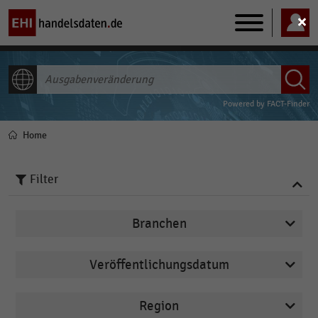
Main
navigation
ALLE INHALTE
Powered by
FACT-Finder
Home
Pfadnavigation
Filter
Branchen
Veröffentlichungsdatum
Deutschsprachiger Einzelhandel
2026
Drogerien und Drogeriemärkte
Region