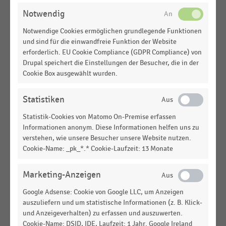
gesamtwirtschaftlichen Entwicklung Deutschlands
Notwendig
(2022-2024)
Notwendige Cookies ermöglichen grundlegende Funktionen
GESAMTWIRTSCHAFTLICHE
STATISTIK
und sind für die einwandfreie Funktion der Website
RAHMENBEDINGUNGEN
|
erforderlich. EU Cookie Compliance (GDPR Compliance) von
Prognose des Hamburgischen
Drupal speichert die Einstellungen der Besucher, die in der
WeltWirtschaftsInstituts (HWWI) zur
Cookie Box ausgewählt wurden.
gesamtwirtschaftlichen Entwicklung Deutschlands
(2020-2024)
Statistiken
GESAMTWIRTSCHAFTLICHE
STATISTIK
Statistik-Cookies von Matomo On-Premise erfassen
RAHMENBEDINGUNGEN
|
Informationen anonym. Diese Informationen helfen uns zu
Prognose des Leibnitz-Instituts für
verstehen, wie unsere Besucher unsere Website nutzen.
Wirtschaftsforschung zur Entwicklung der
Cookie-Name: _pk_*.* Cookie-Laufzeit: 13 Monate
Wirtschaftsleistung Deutschlands (2022-2024)
GESAMTWIRTSCHAFTLICHE
STATISTIK
Marketing-Anzeigen
RAHMENBEDINGUNGEN
|
Eckwerte der Projektion der Deutschen
Google Adsense: Cookie von Google LLC, um Anzeigen
auszuliefern und um statistische Informationen (z. B. Klick-
Bundesbank zur gesamtwirtschaftlichen
und Anzeigeverhalten) zu erfassen und auszuwerten.
Entwicklung Deutschlands (2020-2024)
Cookie-Name: DSID, IDE, Laufzeit: 1 Jahr. Google Ireland