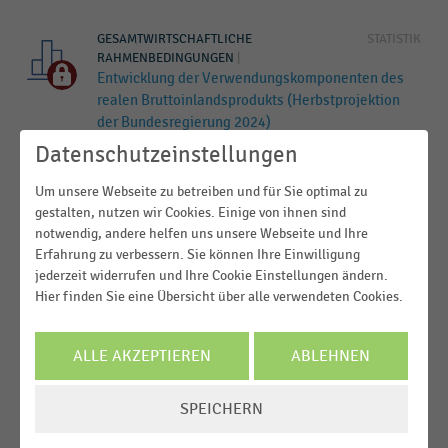
2021
GESAMTWIRTSCHAFTLICHE
STATISTIK
2020
RAHMENBEDINGUNGEN
|
Entwicklung der Verwendungskomponenten des
realen Bruttoinlandsprodukts (Herbstprojektion
der Bundesregierung 2024)
Datenschutzeinstellungen
GESAMTWIRTSCHAFTLICHE
STATISTIK
RAHMENBEDINGUNGEN
|
Um unsere Webseite zu betreiben und für Sie optimal zu
Prognose des ifo Instituts zur
gestalten, nutzen wir Cookies. Einige von ihnen sind
gesamtwirtschaftlichen Entwicklung Deutschlands
notwendig, andere helfen uns unsere Webseite und Ihre
(2023-2025)
Erfahrung zu verbessern. Sie können Ihre Einwilligung
jederzeit widerrufen und Ihre Cookie Einstellungen ändern.
GESAMTWIRTSCHAFTLICHE
STATISTIK
Hier finden Sie eine Übersicht über alle verwendeten Cookies.
RAHMENBEDINGUNGEN
|
Prognose des IW Köln zur Entwicklung der
Wirtschaftsleistung Deutschlands (2021-2023)
ALLE AKZEPTIEREN
ABLEHNEN
GESAMTWIRTSCHAFTLICHE
STATISTIK
COOKIE-
SPEICHERN
RAHMENBEDINGUNGEN
|
EINSTELLUNGEN
Prognose des ifo Instituts zur
ÄNDERN