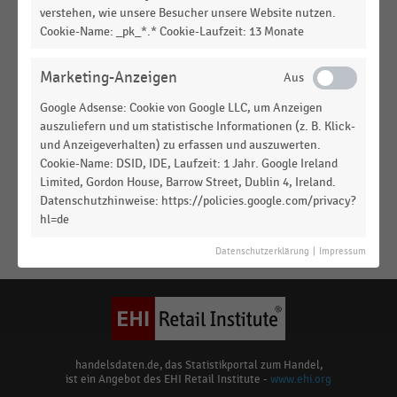
Warenhausunternehmen (2008)
verstehen, wie unsere Besucher unsere Website nutzen.
Cookie-Name: _pk_*.* Cookie-Laufzeit: 13 Monate
INTERNATIONALER HANDEL
|
STATISTIK
Umsatz der führenden europäischen
Marketing-Anzeigen
Warenhausunternehmen (2010)
Google Adsense: Cookie von Google LLC, um Anzeigen
INTERNATIONALER HANDEL
|
STATISTIK
auszuliefern und um statistische Informationen (z. B. Klick-
Umsatz der führenden europäischen
und Anzeigeverhalten) zu erfassen und auszuwerten.
Warenhausunternehmen (2009)
Cookie-Name: DSID, IDE, Laufzeit: 1 Jahr. Google Ireland
Limited, Gordon House, Barrow Street, Dublin 4, Ireland.
DEUTSCHSPRACHIGER EINZELHANDEL
|
STATISTIK
Datenschutzhinweise: https://policies.google.com/privacy?
Bedeutung verkaufsoffener Sonntage für die
hl=de
Attraktivität von Innenstädten (2022)
Keine
Datenschutzerklärung
|
Impressum
MEHR
Ergebnisse
ANZEIGEN
gefunden
für
"
Alsterhaus
"
Bitte
handelsdaten.de, das Statistikportal zum Handel,
ist ein Angebot des EHI Retail Institute -
www.ehi.org
überprüfen