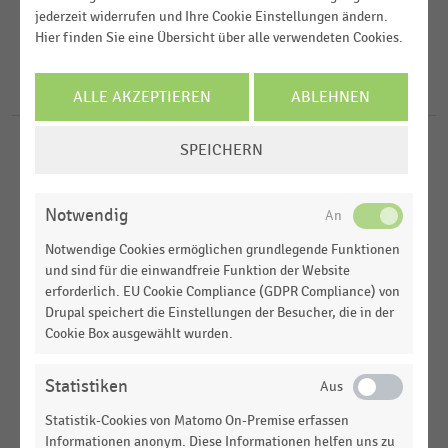
2022
Kauf - und Warenhäuser
jederzeit widerrufen und Ihre Cookie Einstellungen ändern.
2021
Hier finden Sie eine Übersicht über alle verwendeten Cookies.
FILTER ZURÜCKSETZEN
Deutschland
2011
Weltweit
7
Ergebnisse für
Alsterhaus
ALLE AKZEPTIEREN
ABLEHNEN
2010
Europa
COOKIE-
SPEICHERN
KAUF - UND WARENHÄUSER
MEHR ANZEIGEN
|
STATISTIK
EINSTELLUNGEN
Verkaufsfläche der Luxuskaufhäuser KaDeWe,
ÄNDERN
Oberpollinger und Alsterhaus (2022)
Notwendig
KAUF - UND WARENHÄUSER
|
STATISTIK
Notwendige Cookies ermöglichen grundlegende Funktionen
Umsatz der Luxuskaufhäuser KaDeWe,
und sind für die einwandfreie Funktion der Website
Oberpollinger und Alsterhaus (2016-2022)
erforderlich. EU Cookie Compliance (GDPR Compliance) von
Drupal speichert die Einstellungen der Besucher, die in der
KAUF - UND WARENHÄUSER
|
STATISTIK
Cookie Box ausgewählt wurden.
Top 6 der meistbesuchten Kauf- und Warenhäuser
in Deutschland (2011-2021)
Statistiken
INTERNATIONALER HANDEL
|
STATISTIK
Statistik-Cookies von Matomo On-Premise erfassen
Umsatz der führenden europäischen
Informationen anonym. Diese Informationen helfen uns zu