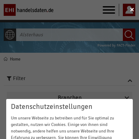
Main
navigation
ALLE INHALTE
Powered by
FACT-Finder
Home
Pfadnavigation
Filter
Branchen
Datenschutzeinstellungen
Veröffentlichungsdatum
Um unsere Webseite zu betreiben und für Sie optimal zu
Deutschsprachiger Einzelhandel
gestalten, nutzen wir Cookies. Einige von ihnen sind
2023
Internationaler Handel
notwendig, andere helfen uns unsere Webseite und Ihre
Region
Erfahrung zu verbessern. Sie können Ihre Einwilligung