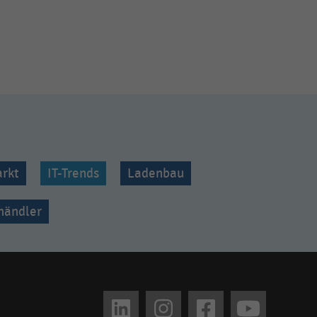
rkt
IT-Trends
Ladenbau
lhändler