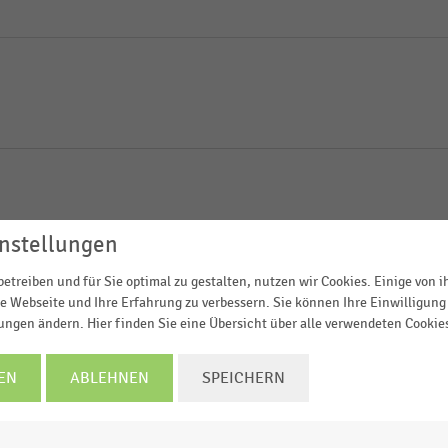
nstellungen
etreiben und für Sie optimal zu gestalten, nutzen wir Cookies. Einige von 
chen Online-Handelsplattform
e Webseite und Ihre Erfahrung zu verbessern. Sie können Ihre Einwilligung 
lungen ändern. Hier finden Sie eine Übersicht über alle verwendeten Cookie
EN
ABLEHNEN
SPEICHERN
lent) bei Alibaba (2016-2026)