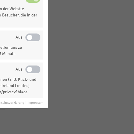
Spanien
n der Website
China
 Besucher, die in der
MEHR ANZEIGEN
elfen uns zu
13 Monate
en (z. B. Klick- und
 Ireland Limited,
m/privacy?hl=de
nschutzerklärung
|
Impressum