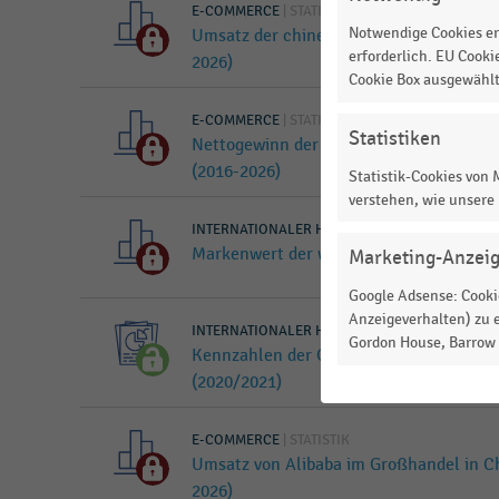
E-COMMERCE
|
STATISTIK
Notwendige Cookies er
Umsatz der chinesischen Online-Handel
erforderlich. EU Cooki
2026)
Cookie Box ausgewähl
E-COMMERCE
|
STATISTIK
Statistiken
Nettogewinn der chinesischen Online-H
(2016-2026)
Statistik-Cookies von
verstehen, wie unsere
INTERNATIONALER HANDEL
|
STATISTIK
Markenwert der wertvollsten Unternehm
Marketing-Anzei
Google Adsense: Cookie
Anzeigeverhalten) zu e
INTERNATIONALER HANDEL
|
INFOGRAFIK
Gordon House, Barrow S
Kennzahlen der Online-Händler Amazon 
(2020/2021)
E-COMMERCE
|
STATISTIK
Umsatz von Alibaba im Großhandel in Ch
2026)