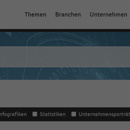
Themen
Branchen
Unternehmen
Main
navigation
Infografiken
Statistiken
Unternehmensporträt