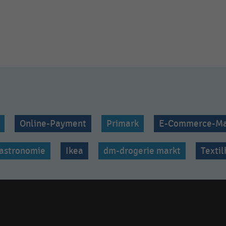
Online-Payment
Primark
E-Commerce-Ma
astronomie
Ikea
dm-drogerie markt
Texti
Social