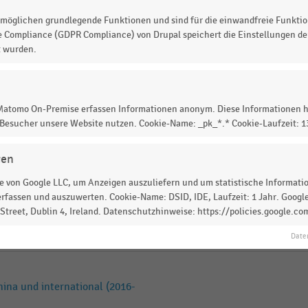
möglichen grundlegende Funktionen und sind für die einwandfreie Funktio
splattform Alibaba (2016-
e Compliance (GDPR Compliance) von Drupal speichert die Einstellungen der
t wurden.
andelsplattform Alibaba
 Matomo On-Premise erfassen Informationen anonym. Diese Informationen h
 Besucher unsere Website nutzen. Cookie-Name: _pk_*.* Cookie-Laufzeit: 
en weltweit (2026)
gen
 von Google LLC, um Anzeigen auszuliefern und um statistische Information
rfassen und auszuwerten. Cookie-Name: DSID, IDE, Laufzeit: 1 Jahr. Google
treet, Dublin 4, Ireland. Datenschutzhinweise: https://policies.google.co
und Alibaba im Vergleich
Date
ina und international (2016-