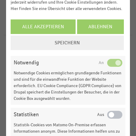
2014
Sport- und Freizeitartikelhandel
jederzeit widerrufen und Ihre Cookie Einstellungen ändern.
Hier finden Sie eine Übersicht über alle verwendeten Cookies.
2013
FILTER ZURÜCKSETZEN
Deutschland
ALLE AKZEPTIEREN
ABLEHNEN
USA
6
Ergebnisse für
A.C. Moore
COOKIE-
SPEICHERN
EINSTELLUNGEN
DEUTSCHSPRACHIGER EINZELHANDEL
|
STATISTIK
Expansionstätigkeit der aktivsten Einzelhändler in
ÄNDERN
1A-Lagen in Deutschland (2012)
Notwendig
DEUTSCHSPRACHIGER EINZELHANDEL
|
STATISTIK
Notwendige Cookies ermöglichen grundlegende Funktionen
Expansionstätigkeit der aktivsten Einzelhändler in
und sind für die einwandfreie Funktion der Website
1A-Lagen in Deutschland (2013)
erforderlich. EU Cookie Compliance (GDPR Compliance) von
Drupal speichert die Einstellungen der Besucher, die in der
DEUTSCHSPRACHIGER EINZELHANDEL
|
STATISTIK
Cookie Box ausgewählt wurden.
Expansionstätigkeit der aktivsten Einzelhändler in
1A-Lagen in Deutschland (2013)
Statistiken
INTERNATIONALER HANDEL
|
STATISTIK
Statistik-Cookies von Matomo On-Premise erfassen
Ranking der größten Händler für Hobby- und
Informationen anonym. Diese Informationen helfen uns zu