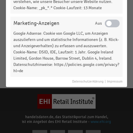
Freizeitbedarf in den USA nach Filialumsatz (2014-
verstehen, wie unsere Besucher unsere Website nutzen.
2015)
Cookie-Name: _pk_*.* Cookie-Laufzeit: 13 Monate
INTERNATIONALER HANDEL
|
STATISTIK
Marketing-Anzeigen
Ranking der größten Händler für Hobby- und
Freizeitbedarf in den USA nach Anzahl der
Google Adsense: Cookie von Google LLC, um Anzeigen
Verkaufsstellen (2014-2015)
auszuliefern und um statistische Informationen (z. B. Klick-
und Anzeigeverhalten) zu erfassen und auszuwerten.
INTERNATIONALER HANDEL
|
STATISTIK
Cookie-Name: DSID, IDE, Laufzeit: 1 Jahr. Google Ireland
Ranking der größten Händler für Hobby- und
Limited, Gordon House, Barrow Street, Dublin 4, Ireland.
Freizeitbedarf in den USA nach Umsatz (2014-
Datenschutzhinweise: https://policies.google.com/privacy?
2015)
hl=de
Keine
Datenschutzerklärung
|
Impressum
MEHR
Ergebnisse
ANZEIGEN
gefunden
für
"
A.C.
Moore
"
handelsdaten.de, das Statistikportal zum Handel,
ist ein Angebot des EHI Retail Institute -
www.ehi.org
Bitte
überprüfen