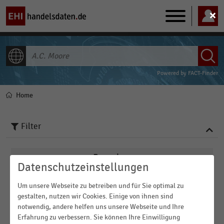
Main
navigation
ALLE INHALTE
Powered by
FACT-Finder
Home
Pfadnavigation
Filter
Branchen
Datenschutzeinstellungen
Veröffentlichungsdatum
Um unsere Webseite zu betreiben und für Sie optimal zu
Deutschsprachiger Einzelhandel
gestalten, nutzen wir Cookies. Einige von ihnen sind
notwendig, andere helfen uns unsere Webseite und Ihre
2016
Internationaler Handel
Region
Erfahrung zu verbessern. Sie können Ihre Einwilligung