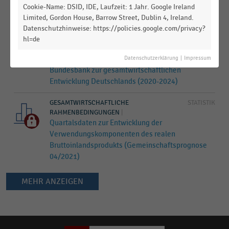
Wirtschaftsforschung zur Entwicklung der
Cookie-Name: DSID, IDE, Laufzeit: 1 Jahr. Google Ireland
Wirtschaftsleistung Deutschlands (2022-2024)
Limited, Gordon House, Barrow Street, Dublin 4, Ireland.
Datenschutzhinweise: https://policies.google.com/privacy?
GESAMTWIRTSCHAFTLICHE
STATISTIK
hl=de
RAHMENBEDINGUNGEN
|
Eckwerte der Projektion der Deutschen
Datenschutzerklärung
|
Impressum
Bundesbank zur gesamtwirtschaftlichen
Entwicklung Deutschlands (2020-2024)
GESAMTWIRTSCHAFTLICHE
STATISTIK
RAHMENBEDINGUNGEN
|
Quartalsdaten zur Entwicklung der
Verwendungskomponenten des realen
Bruttoinlandsprodukts (Gemeinschaftsprognose
04/2021)
MEHR ANZEIGEN
Keine
Ergebnisse
gefunden