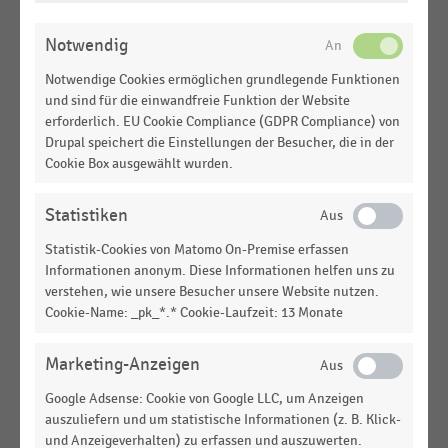
ÄNDERN
GESAMTWIRTSCHAFTLICHE
STATISTIK
Notwendig
RAHMENBEDINGUNGEN
|
Prognose des IW Köln zur Entwicklung der
Notwendige Cookies ermöglichen grundlegende Funktionen
Wirtschaftsleistung Deutschlands (2021-2023)
und sind für die einwandfreie Funktion der Website
erforderlich. EU Cookie Compliance (GDPR Compliance) von
GESAMTWIRTSCHAFTLICHE
STATISTIK
Drupal speichert die Einstellungen der Besucher, die in der
RAHMENBEDINGUNGEN
|
Cookie Box ausgewählt wurden.
Prognose des ifo Instituts zur
gesamtwirtschaftlichen Entwicklung Deutschlands
(2022-2024)
Statistiken
Statistik-Cookies von Matomo On-Premise erfassen
GESAMTWIRTSCHAFTLICHE
STATISTIK
Informationen anonym. Diese Informationen helfen uns zu
RAHMENBEDINGUNGEN
|
verstehen, wie unsere Besucher unsere Website nutzen.
Prognose des Hamburgischen
Cookie-Name: _pk_*.* Cookie-Laufzeit: 13 Monate
WeltWirtschaftsInstituts (HWWI) zur
gesamtwirtschaftlichen Entwicklung Deutschlands
(2020-2024)
Marketing-Anzeigen
Google Adsense: Cookie von Google LLC, um Anzeigen
GESAMTWIRTSCHAFTLICHE
STATISTIK
RAHMENBEDINGUNGEN
|
auszuliefern und um statistische Informationen (z. B. Klick-
Prognose des Leibnitz-Instituts für
und Anzeigeverhalten) zu erfassen und auszuwerten.