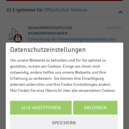
2023
22
Ergebnisse für
Öffentlicher Konsum
2022
2021
GESAMTWIRTSCHAFTLICHE
STATISTIK
2020
RAHMENBEDINGUNGEN
|
Entwicklung der Verwendungskomponenten des
MEHR ANZEIGEN
realen Bruttoinlandsprodukts (Herbstprojektion
Datenschutzeinstellungen
der Bundesregierung 2024)
Um unsere Webseite zu betreiben und für Sie optimal zu
GESAMTWIRTSCHAFTLICHE
STATISTIK
gestalten, nutzen wir Cookies. Einige von ihnen sind
RAHMENBEDINGUNGEN
|
notwendig, andere helfen uns unsere Webseite und Ihre
Konjunkturprognose des Sachverständigenrats zur
Erfahrung zu verbessern. Sie können Ihre Einwilligung
gesamtwirtschaftlichen Entwicklung Deutschlands
jederzeit widerrufen und Ihre Cookie Einstellungen ändern.
(2023/2024)
Hier finden Sie eine Übersicht über alle verwendeten Cookies.
GESAMTWIRTSCHAFTLICHE
STATISTIK
RAHMENBEDINGUNGEN
|
ALLE AKZEPTIEREN
ABLEHNEN
Prognose des ifo Instituts zur
gesamtwirtschaftlichen Entwicklung Deutschlands
COOKIE-
SPEICHERN
(2023-2025)
EINSTELLUNGEN