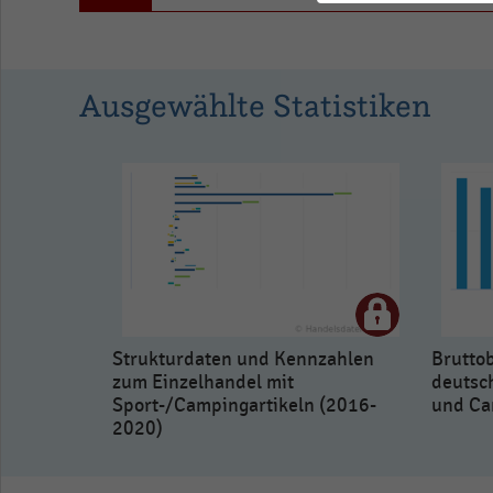
to
1.0803925773195875.
View
as
Ausgewählte Statistiken
data
table.
Strukturdaten und Kennzahlen
Brutto
zum Einzelhandel mit
deutsc
Sport-/Campingartikeln (2016-
und Ca
2020)