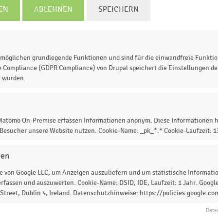
EN
ABLEHNEN
SPEICHERN
3
2014
2015
2016
2017
2018
2019
2020
© Handelsdaten 2026
möglichen grundlegende Funktionen und sind für die einwandfreie Funktio
e Compliance (GDPR Compliance) von Drupal speichert die Einstellungen der
t wurden.
ternehmen im Einzelhandel mit Sport- und
 Matomo On-Premise erfassen Informationen anonym. Diese Informationen h
 2010 bis 2020 (Anteil am Umsatz). Die Rohertragsquote
 Besucher unsere Website nutzen. Cookie-Name: _pk_*.* Cookie-Laufzeit: 
it Sport- und Campingartikeln lag
2019
bei
gen
 von Google LLC, um Anzeigen auszuliefern und um statistische Information
rfassen und auszuwerten. Cookie-Name: DSID, IDE, Laufzeit: 1 Jahr. Google
treet, Dublin 4, Ireland. Datenschutzhinweise: https://policies.google.co
 zur Statistik? Jetzt einloggen oder
informieren
Date