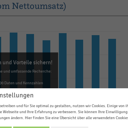
vom Nettoumsatz)
 und Vorteile sichern!
me und umfassende Recherche:
00 Daten und Kennzahlen
0 Statistiken
nstellungen
ls Excel, PNG, PDF
etreiben und für Sie optimal zu gestalten, nutzen wir Cookies. Einige von 
ehr!
e Webseite und Ihre Erfahrung zu verbessern. Sie können Ihre Einwilligung 
lungen ändern. Hier finden Sie eine Übersicht über alle verwendeten Cookie
TZT INFORMIEREN