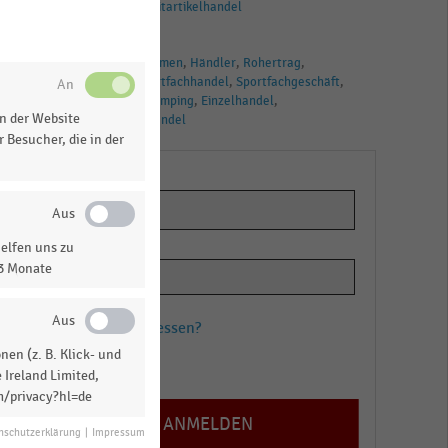
Sport- und Freizeitartikelhandel
TAGS
Handelsunternehmen
Händler
Rohertrag
Sportartikel
Sportfachhandel
Sportfachgeschäft
Unternehmen
Camping
Einzelhandel
n der Website
Einzelhändler
Handel
 Besucher, die in der
elfen uns zu
13 Monate
Passwort vergessen?
en (z. B. Klick- und
Registrieren
 Ireland Limited,
m/privacy?hl=de
nschutzerklärung
|
Impressum