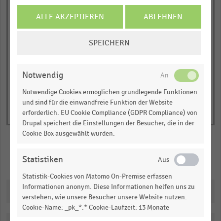
chart
Anzahl der Shopping-Center (absolut)
JETZT INFORMIEREN
ALLE AKZEPTIEREN
ABLEHNEN
has
2014
2013
1
COOKIE-
© Handelsdaten 2026
Y
SPEICHERN
End
EINSTELLUNGEN
of
axis
ÄNDERN
interactive
displaying
chart
Notwendig
Anzahl
der
Notwendige Cookies ermöglichen grundlegende Funktionen
und sind für die einwandfreie Funktion der Website
Shopping-
erforderlich. EU Cookie Compliance (GDPR Compliance) von
Center
Drupal speichert die Einstellungen der Besucher, die in der
(absolut).
Cookie Box ausgewählt wurden.
Range:
0
Statistiken
Merken
Teilen
to
Statistik-Cookies von Matomo On-Premise erfassen
1.02123.
Informationen anonym. Diese Informationen helfen uns zu
View
Downloads
verstehen, wie unsere Besucher unsere Website nutzen.
as
data
Cookie-Name: _pk_*.* Cookie-Laufzeit: 13 Monate
table.