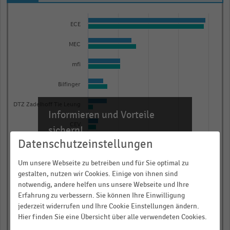
Bar
Chart
graphic.
chart
ECE
with
2
MEC
data
mfi
series.
The
Bilfinger
chart
has
DTZ Zadelhoff Tie Leung
Informieren und Vorteile
1
CEV
sichern!
X
Datenschutzeinstellungen
axis
Für Ihre bequeme und umfassende
Jones Lang Lasalle
Recherche:
displaying
Um unsere Webseite zu betreiben und für Sie optimal zu
Koprian
categories.
gestalten, nutzen wir Cookies. Einige von ihnen sind
Über 300.000 Daten und Kennzahlen
Range:
notwendig, andere helfen uns unsere Webseite und Ihre
CIV/ITG
Rund 25.000 Statistiken
Erfahrung zu verbessern. Sie können Ihre Einwilligung
10
Download als Excel, PNG, PDF
jederzeit widerrufen und Ihre Cookie Einstellungen ändern.
Edeka MiHa
categories.
Hier finden Sie eine Übersicht über alle verwendeten Cookies.
… und vieles mehr!
The
0,00
0,25
0,50
0,75
1,00