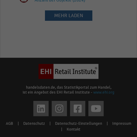
Anzahl der Objekte (2024)
MEHR LADEN
handelsdaten.de, das Statistikportal zum Handel,
ist ein Angebot des EHI Retail Institute -
www.ehi.org
Social
media
AGB
|
Datenschutz
|
Datenschutz-Einstellungen
|
Impressum
Footer
links
|
Kontakt