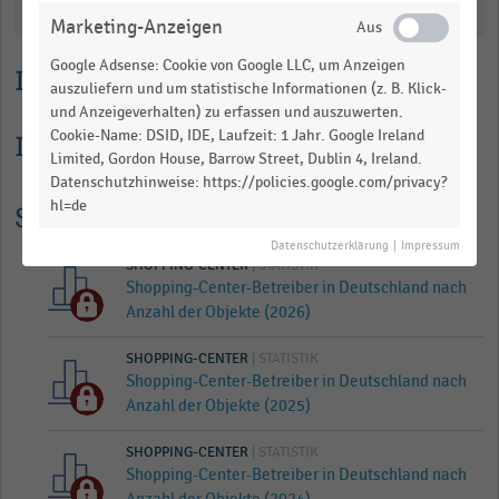
Katalogisierung
Marketing-Anzeigen
Google Adsense: Cookie von Google LLC, um Anzeigen
Lesehilfe
auszuliefern und um statistische Informationen (z. B. Klick-
und Anzeigeverhalten) zu erfassen und auszuwerten.
Cookie-Name: DSID, IDE, Laufzeit: 1 Jahr. Google Ireland
Informationen zur Statistik
Limited, Gordon House, Barrow Street, Dublin 4, Ireland.
Datenschutzhinweise: https://policies.google.com/privacy?
hl=de
Statistik Historie
Datenschutzerklärung
|
Impressum
SHOPPING-CENTER
| STATISTIK
Shopping-Center-Betreiber in Deutschland nach
Anzahl der Objekte (2026)
SHOPPING-CENTER
| STATISTIK
Shopping-Center-Betreiber in Deutschland nach
Anzahl der Objekte (2025)
SHOPPING-CENTER
| STATISTIK
Shopping-Center-Betreiber in Deutschland nach