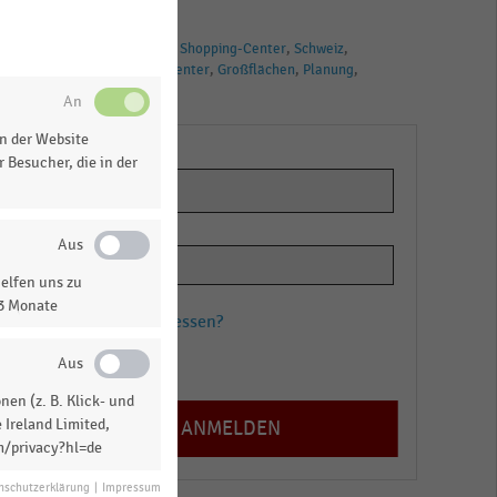
TAGS
SB-Warenhäuser
Shopping-Center
Schweiz
Factory-Outlet-Center
Großflächen
Planung
Retail Park
n der Website
 Besucher, die in der
elfen uns zu
13 Monate
Passwort vergessen?
Registrieren
en (z. B. Klick- und
 Ireland Limited,
m/privacy?hl=de
nschutzerklärung
|
Impressum