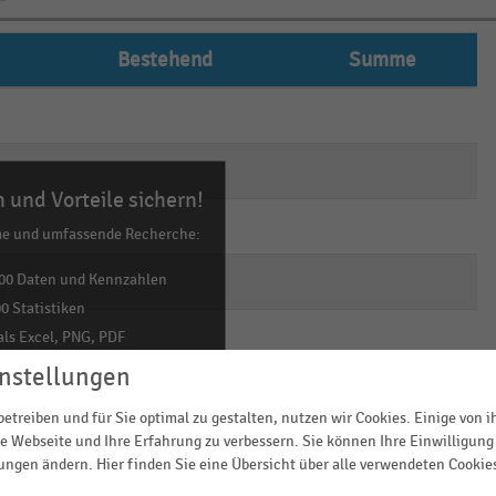
Bestehend
Summe
empty
empty
empty
empty
 und Vorteile sichern!
empty
empty
me und umfassende Recherche:
empty
empty
00 Daten und Kennzahlen
0 Statistiken
empty
empty
ls Excel, PNG, PDF
ehr!
nstellungen
etreiben und für Sie optimal zu gestalten, nutzen wir Cookies. Einige von 
TZT INFORMIEREN
e Webseite und Ihre Erfahrung zu verbessern. Sie können Ihre Einwilligung 
lungen ändern. Hier finden Sie eine Übersicht über alle verwendeten Cookie