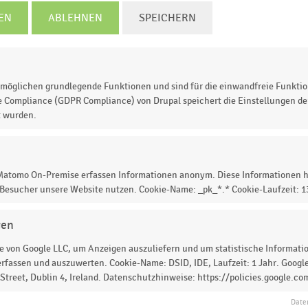
EN
ABLEHNEN
SPEICHERN
möglichen grundlegende Funktionen und sind für die einwandfreie Funktio
e Compliance (GDPR Compliance) von Drupal speichert die Einstellungen der
t wurden.
er bestehenden und geplanten Shopping-Center und
hr 2024.
In der Schweiz liegt die Zahl der bereits
 Matomo On-Premise erfassen Informationen anonym. Diese Informationen h
 Besucher unsere Website nutzen. Cookie-Name: _pk_*.* Cookie-Laufzeit: 
gen
 zur Statistik? Jetzt einloggen oder
informieren
 von Google LLC, um Anzeigen auszuliefern und um statistische Information
rfassen und auszuwerten. Cookie-Name: DSID, IDE, Laufzeit: 1 Jahr. Google
treet, Dublin 4, Ireland. Datenschutzhinweise: https://policies.google.co
Date