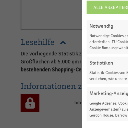
ALLE AKZEPTIER
COOKIE-
EINSTELLUNGEN
ÄNDERN
Notwendig
Notwendige Cookies er
Lesehilfe
erforderlich. EU Cooki
Cookie Box ausgewähl
Die vorliegende Statistik zeigt die Anzahl d
Großflächen ab 5.000 qm in der Schweiz im Ja
Statistiken
bestehenden Shopping-Center bei 189.
Statistik-Cookies von
verstehen, wie unsere
Informationen zur Statistik
Marketing-Anzei
Interesse an den Inhalten
Google Adsense: Cookie
Anzeigeverhalten) zu e
Gordon House, Barrow S