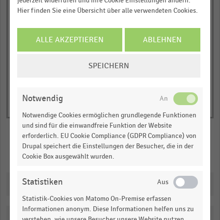
jederzeit widerrufen und Ihre Cookie Einstellungen ändern.
JETZT INFORMIEREN
unter 1 Mio. Euro
1 bis unter 2 Mio. Euro
Hier finden Sie eine Übersicht über alle verwendeten Cookies.
1
2 bis unter 5 Mio. Euro
5 bis unter 10 Mio. Euro
10 Mio. Euro und mehr
Y
© Handelsdaten 2026
axis
End
ALLE AKZEPTIEREN
ABLEHNEN
of
displaying
interactive
COOKIE-
Umsatzanteil
chart
SPEICHERN
EINSTELLUNGEN
in
ÄNDERN
Prozent.
Range:
Notwendig
0
Notwendige Cookies ermöglichen grundlegende Funktionen
to
und sind für die einwandfreie Funktion der Website
1.579707197231834.
erforderlich. EU Cookie Compliance (GDPR Compliance) von
Drupal speichert die Einstellungen der Besucher, die in der
View
Merken
Teilen
as
Cookie Box ausgewählt wurden.
data
table.
Statistiken
Downloads
Statistik-Cookies von Matomo On-Premise erfassen
Informationen anonym. Diese Informationen helfen uns zu
Katalogisierung
verstehen, wie unsere Besucher unsere Website nutzen.