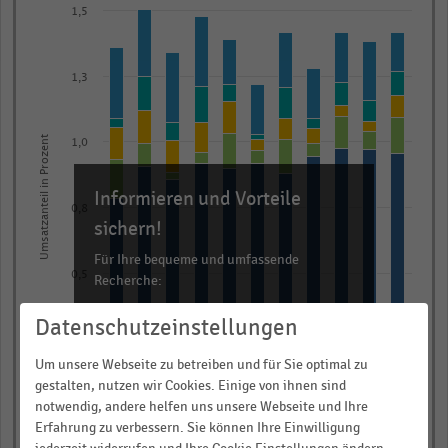
graphic.
chart
1,5
with
5
data
1,3
series.
The
Umsatzanteil in Prozent
chart
1,0
has
Informieren und Vorteile
1
0,8
X
sichern!
axis
Für Ihre bequeme und umfassende
displaying
0,5
Recherche:
categories.
Range:
Über 300.000 Daten und Kennzahlen
Datenschutzeinstellungen
0,3
11
Rund 25.000 Statistiken
Um unsere Webseite zu betreiben und für Sie optimal zu
categories.
Download als Excel, PNG, PDF
gestalten, nutzen wir Cookies. Einige von ihnen sind
The
… und vieles mehr!
notwendig, andere helfen uns unsere Webseite und Ihre
0,0
chart
2020
2014
2019
2013
2018
2012
2017
2011
2016
2010
2015
Erfahrung zu verbessern. Sie können Ihre Einwilligung
has