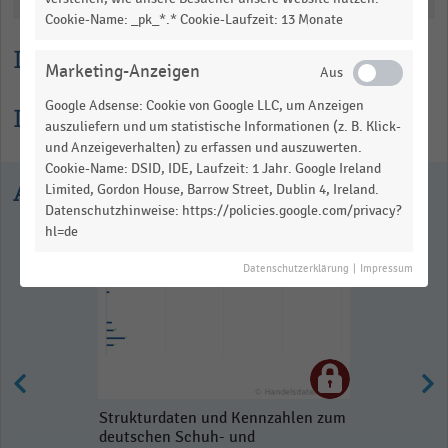
Cookie-Name: _pk_*.* Cookie-Laufzeit: 13 Monate
Lesehilfe
Marketing-Anzeigen
Google Adsense: Cookie von Google LLC, um Anzeigen
Informationen zur Statistik
auszuliefern und um statistische Informationen (z. B. Klick-
und Anzeigeverhalten) zu erfassen und auszuwerten.
Cookie-Name: DSID, IDE, Laufzeit: 1 Jahr. Google Ireland
Ausgewählte Statistiken
Limited, Gordon House, Barrow Street, Dublin 4, Ireland.
Datenschutzhinweise: https://policies.google.com/privacy?
hl=de
Datenschutzerklärung
|
Impressum
Strukturdaten und Kennzahlen zum
deutschen Schuh- und