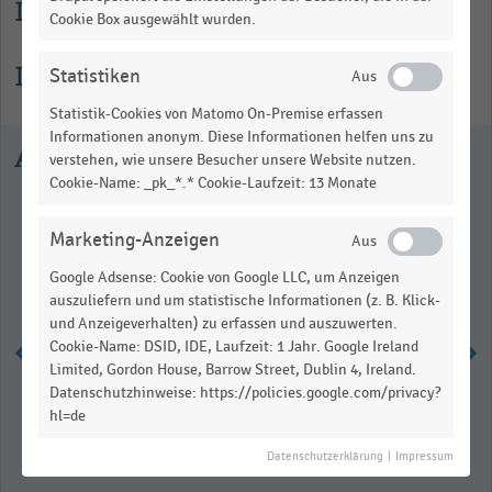
Lesehilfe
Cookie Box ausgewählt wurden.
Informationen zur Statistik
Statistiken
Statistik-Cookies von Matomo On-Premise erfassen
Informationen anonym. Diese Informationen helfen uns zu
Ausgewählte Statistiken
verstehen, wie unsere Besucher unsere Website nutzen.
Cookie-Name: _pk_*.* Cookie-Laufzeit: 13 Monate
Marketing-Anzeigen
Google Adsense: Cookie von Google LLC, um Anzeigen
auszuliefern und um statistische Informationen (z. B. Klick-
und Anzeigeverhalten) zu erfassen und auszuwerten.
Cookie-Name: DSID, IDE, Laufzeit: 1 Jahr. Google Ireland
Limited, Gordon House, Barrow Street, Dublin 4, Ireland.
Datenschutzhinweise: https://policies.google.com/privacy?
Umsatz mit Körperpflege im
hl=de
Lebensmittelhandel nach
Betriebsformen (2020-2025)
Datenschutzerklärung
|
Impressum