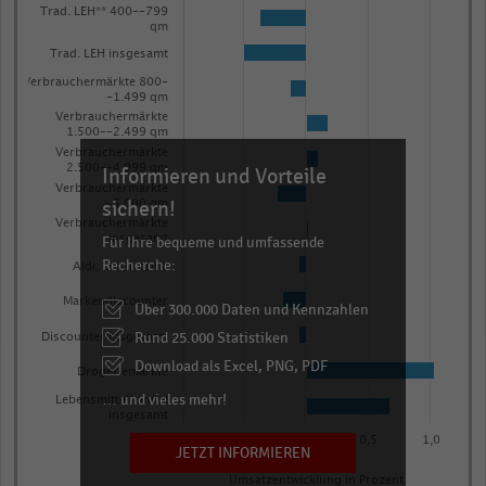
with
Trad. LEH** 400--799
qm
13
bars.
Trad. LEH insgesamt
The
Verbrauchermärkte 800-
-1.499 qm
chart
Verbrauchermärkte
1.500--2.499 qm
has
Verbrauchermärkte
1
2.500--4.999 qm
Informieren und Vorteile
X
Verbrauchermärkte
sichern!
>5.000 qm
axis
Verbrauchermärkte
Für Ihre bequeme und umfassende
insgesamt
displaying
Recherche:
Aldi, Lidl, Norma
categories.
Range:
Markendiscounter
Über 300.000 Daten und Kennzahlen
13
Rund 25.000 Statistiken
Discounter insgesamt
categories.
Download als Excel, PNG, PDF
Drogeriemärkte
The
… und vieles mehr!
Lebensmittelhandel
chart
insgesamt
has
-0,5
0,0
0,5
1,0
JETZT INFORMIEREN
1
Umsatzentwicklung in Prozent