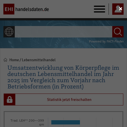
Main
navigation
ALLE INHALTE
Powered by
FACT-Finder
Home
Lebensmittelhandel
Pfadnavigation
Umsatzentwicklung von Körperpflege im
deutschen Lebensmittelhandel im Jahr
2025 im Vergleich zum Vorjahr nach
Betriebsformen (in Prozent)
Statistik jetzt freischalten
Bar
Chart
Trad. LEH** 200--399
graphic.
chart
qm