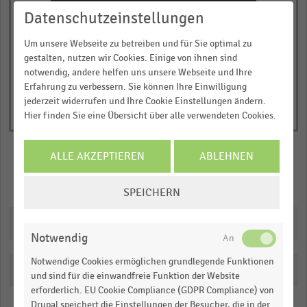
Y
© Handelsdaten 2026
Datenschutzeinstellungen
End
axis
of
displaying
interactive
Um unsere Webseite zu betreiben und für Sie optimal zu
Umsatzentwicklung
chart
gestalten, nutzen wir Cookies. Einige von ihnen sind
in
notwendig, andere helfen uns unsere Webseite und Ihre
Erfahrung zu verbessern. Sie können Ihre Einwilligung
Prozent.
jederzeit widerrufen und Ihre Cookie Einstellungen ändern.
Range:
Hier finden Sie eine Übersicht über alle verwendeten Cookies.
-0.9746887500000001
to
ALLE AKZEPTIEREN
ABLEHNEN
1.12661375.
View
Merken
Teilen
COOKIE-
as
SPEICHERN
data
EINSTELLUNGEN
table.
ÄNDERN
Downloads
Notwendig
Notwendige Cookies ermöglichen grundlegende Funktionen
Katalogisierung
und sind für die einwandfreie Funktion der Website
erforderlich. EU Cookie Compliance (GDPR Compliance) von
Drupal speichert die Einstellungen der Besucher, die in der