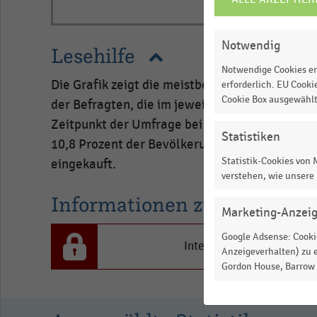
EINSTELLUNGEN
ÄNDERN
Notwendig
Lesehilfe
Notwendige Cookies er
Die Grafik zeigt die meistbesuchten SB-Waren
erforderlich. EU Cooki
Cookie Box ausgewähl
der Befragten, die im jeweiligen Jahr in den 
Zeitpunkt der Umfrage bei den genannten SB-
Statistiken
10,8 Prozent der Bevölkerung in den letzten 6
Statistik-Cookies von
eingekauft.
verstehen, wie unsere
Informationen zur Statistik
Marketing-Anzei
Google Adsense: Cookie
Interesse an den Inhalten
Anzeigeverhalten) zu e
Gordon House, Barrow S