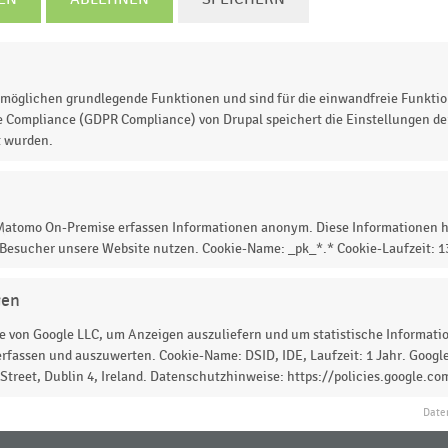
möglichen grundlegende Funktionen und sind für die einwandfreie Funktio
häuser in den Jahren 2014 bis 2018, gemessen am Antei
e Compliance (GDPR Compliance) von Drupal speichert die Einstellungen der
t wurden.
letzten 6 Monaten bzw. 3 Monaten (2018) vor dem
Warenhäusern eingekauft haben. Im Jahr 2018 hatten
 Monaten zur Zeit der Untersuchung bei Marktkauf
 Matomo On-Premise erfassen Informationen anonym. Diese Informationen h
 Besucher unsere Website nutzen. Cookie-Name: _pk_*.* Cookie-Laufzeit: 
gen
 von Google LLC, um Anzeigen auszuliefern und um statistische Information
 zur Statistik? Jetzt einloggen oder
informieren
rfassen und auszuwerten. Cookie-Name: DSID, IDE, Laufzeit: 1 Jahr. Google
treet, Dublin 4, Ireland. Datenschutzhinweise: https://policies.google.co
Date