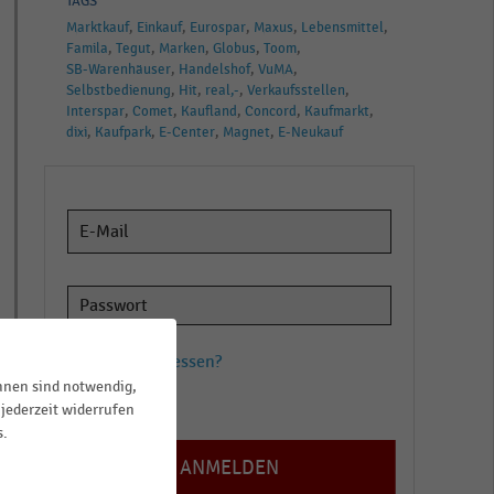
TAGS
Marktkauf
Einkauf
Eurospar
Maxus
Lebensmittel
Famila
Tegut
Marken
Globus
Toom
SB-Warenhäuser
Handelshof
VuMA
Selbstbedienung
Hit
real,-
Verkaufsstellen
Interspar
Comet
Kaufland
Concord
Kaufmarkt
dixi
Kaufpark
E-Center
Magnet
E-Neukauf
Passwort vergessen?
ihnen sind notwendig,
Registrieren
jederzeit widerrufen
s.