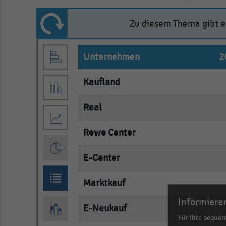
Zu diesem Thema gibt es
Unternehmen
2
Kaufland
e
Real
e
Rewe Center
e
E-Center
e
Marktkauf
e
Informieren
E-Neukauf
e
Für Ihre beque