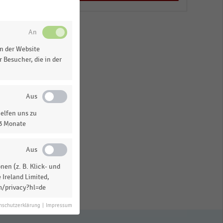
n der Website
l
 Besucher, die in der
elfen uns zu
13 Monate
en (z. B. Klick- und
 Ireland Limited,
m/privacy?hl=de
nschutzerklärung
|
Impressum