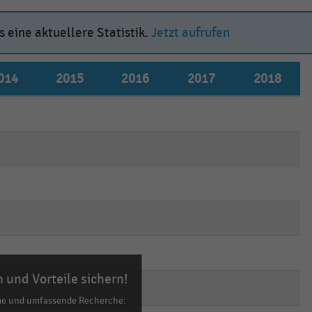
 eine aktuellere Statistik.
Jetzt aufrufen
014
2015
2016
2017
2018
mpty
empty
empty
empty
empty
mpty
empty
empty
empty
empty
mpty
empty
empty
empty
empty
mpty
empty
empty
empty
empty
mpty
empty
empty
empty
empty
 und Vorteile sichern!
mpty
empty
empty
empty
empty
me und umfassende Recherche: