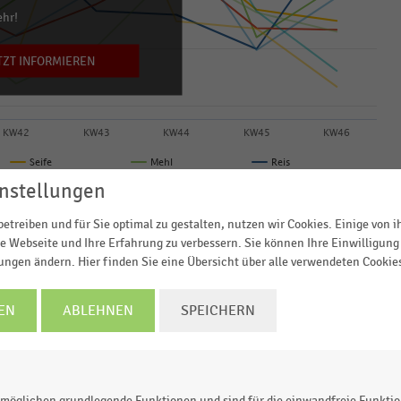
ehr!
TZT INFORMIEREN
KW42
KW43
KW44
KW45
KW46
Seife
Mehl
Reis
Toilettenpapier
Teigwaren
Gemüsekonserven
nstellungen
© Handelsdaten 2026
etreiben und für Sie optimal zu gestalten, nutzen wir Cookies. Einige von 
e Webseite und Ihre Erfahrung zu verbessern. Sie können Ihre Einwilligung 
lungen ändern. Hier finden Sie eine Übersicht über alle verwendeten Cookie
wicklung ausgewählter Güter des täglichen Bedarfs
EN
ABLEHNEN
SPEICHERN
en Einzelhandel während der Corona-Krise im Herbst
onate von August 2019 bis Januar 2020. Seit dem
and am 2. November 2020 ist die Nachfrage nach
möglichen grundlegende Funktionen und sind für die einwandfreie Funktio