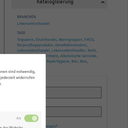
Katalogisierung
BRANCHEN
Lebensmittelhandel
TAGS
Teigwaren
Einzelhandel
Warengruppen
FMCG
Körperpflegeprodukte
Desinfektionsmittel
Lebensmittelhandel
Lebensmittelhändler
Mehl
Absatz
Trockensortiment
Alkoholische Getränke
Obst
Backwaren
Papierhygiene
Bier
Reis
Drogeriemärkte
ihnen sind notwendig,
jederzeit widerrufen
s.
Passwort vergessen?
n der Website