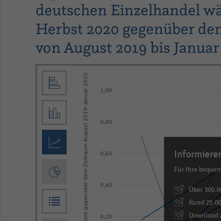
deutschen Einzelhandel w
Herbst 2020 gegenüber de
von August 2019 bis Januar
Line
Chart
Absatzentwicklung in Prozent gegenüber dem Zeitraum August 2019-Januar 2020
graphic.
chart
1,00
with
10
lines.
0,80
The
chart
Informieren
0,60
has
Für Ihre beque
1
0,40
Über 300.0
X
Rund 25.00
axis
Download a
displaying
0,20