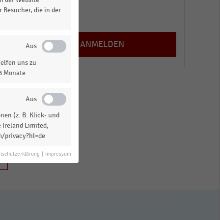
 Besucher, die in der
n
Registrieren
in
elfen uns zu
e
13 Monate
en (z. B. Klick- und
 Ireland Limited,
m/privacy?hl=de
nschutzerklärung
|
Impressum