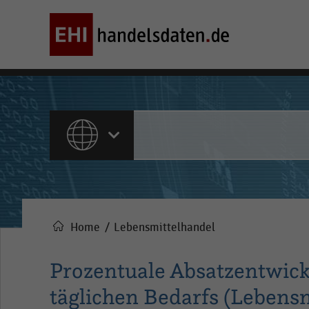
ALLE INHALTE
Home
Lebensmittelhandel
Pfadnavigation
Prozentuale Absatzentwick
täglichen Bedarfs (Lebensm