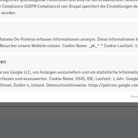
teln zurückgegangen. Wie eine Sonderauswertung
e Compliance (GDPR Compliance) von Drupal speichert die Einstellungen der
samtes (Destatis) zeigt, lagen die Verkaufszahlen für i
t wurden.
ygieneprodukte wie Seife, Desinfektionsmittel und
enderwoche (2. November bis 14. November 2020) jeweils
n. War beispielsweise der Absatz von Toilettenpapier 
 Matomo On-Premise erfassen Informationen anonym. Diese Informationen h
hoch (+84 %) wie im Durchschnitt der Vorkrisen-Monat
 Besucher unsere Website nutzen. Cookie-Name: _pk_*.* Cookie-Laufzeit: 
 46. Kalenderwoche sogar leicht unter den Vorkrisen-
gen
 von Google LLC, um Anzeigen auszuliefern und um statistische Information
rfassen und auszuwerten. Cookie-Name: DSID, IDE, Laufzeit: 1 Jahr. Google
treet, Dublin 4, Ireland. Datenschutzhinweise: https://policies.google.co
 zur Statistik? Jetzt einloggen oder
informieren
Date