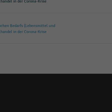
lhandel in der Corona-Krise
ichen Bedarfs (Lebensmittel und
lhandel in der Corona-Krise
Social
media