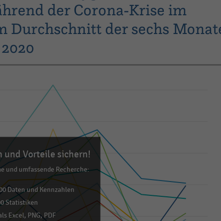
ährend der Corona-Krise im
m Durchschnitt der sechs Monat
 2020
 und Vorteile sichern!
me und umfassende Recherche:
00 Daten und Kennzahlen
0 Statistiken
ls Excel, PNG, PDF