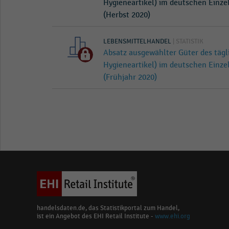
Hygieneartikel) im deutschen Einze
(Herbst 2020)
LEBENSMITTELHANDEL
| STATISTIK
Absatz ausgewählter Güter des tägl
Hygieneartikel) im deutschen Einze
(Frühjahr 2020)
handelsdaten.de, das Statistikportal zum Handel,
ist ein Angebot des EHI Retail Institute -
www.ehi.org