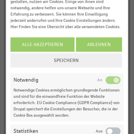
gestalten, nutzen wir Cookies. Einige von ihnen sind
empty
Über 300.000 Daten und Kennzahlen
notwendig, andere helfen uns unsere Webseite und Ihre
Rund 25.000 Statistiken
Erfahrung zu verbessern. Sie können Ihre Einwilligung
empty
Download als Excel, PNG, PDF
jederzeit widerrufen und Ihre Cookie Einstellungen ändern.
Hier finden Sie eine Übersicht über alle verwendeten Cookies.
empty
… und vieles mehr!
Garant-Gruppe
JETZT INFORMIEREN
ALLE AKZEPTIEREN
ABLEHNEN
empty
COOKIE-
SPEICHERN
EINSTELLUNGEN
empty
ÄNDERN
empty
Notwendig
Notwendige Cookies ermöglichen grundlegende Funktionen
GfM-Trend
und sind für die einwandfreie Funktion der Website
erforderlich. EU Cookie Compliance (GDPR Compliance) von
empty
Drupal speichert die Einstellungen der Besucher, die in der
Cookie Box ausgewählt wurden.
empty
empty
Statistiken