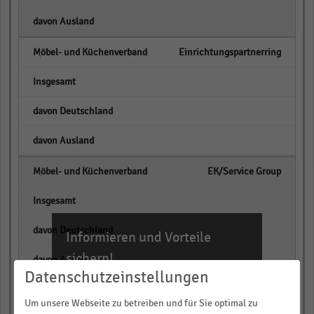
empty
Einrichtungspartnerring
empty
empty
empty
EK/Service Group
empty
empty
Informieren und Vorteile
sichern!
empty
Datenschutzeinstellungen
Für Ihre bequeme und umfassende
EMV
Recherche:
Um unsere Webseite zu betreiben und für Sie optimal zu