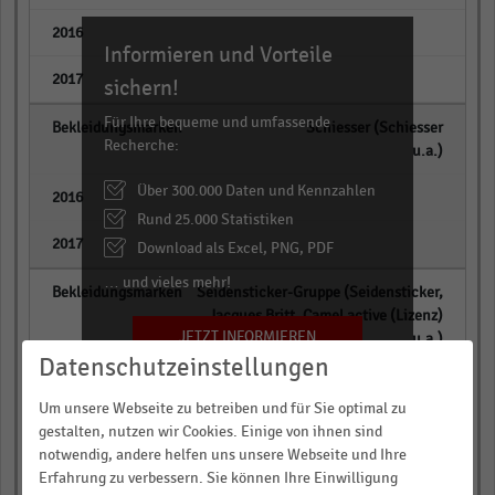
empty
Informieren und Vorteile
empty
sichern!
Für Ihre bequeme und umfassende
Schiesser (Schiesser
Recherche:
u.a.)
Über 300.000 Daten und Kennzahlen
empty
Rund 25.000 Statistiken
empty
Download als Excel, PNG, PDF
… und vieles mehr!
Seidensticker-Gruppe (Seidensticker,
Jacques Britt, Camel active (Lizenz)
JETZT INFORMIEREN
u.a.)
Datenschutzeinstellungen
empty
Um unsere Webseite zu betreiben und für Sie optimal zu
gestalten, nutzen wir Cookies. Einige von ihnen sind
empty
notwendig, andere helfen uns unsere Webseite und Ihre
Erfahrung zu verbessern. Sie können Ihre Einwilligung
Clinton-Gruppe* (u.a. Camp