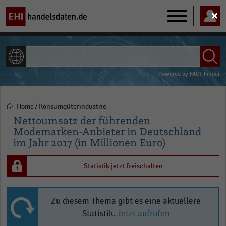
Main
navigation
ALLE INHALTE
Powered by
FACT-Finder
Home
Konsumgüterindustrie
Pfadnavigation
Nettoumsatz der führenden
Modemarken-Anbieter in Deutschland
im Jahr 2017 (in Millionen Euro)
Statistik jetzt freischalten
Zu diesem Thema gibt es eine aktuellere
Statistik.
Jetzt aufrufen