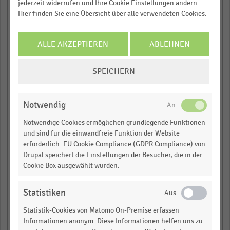
jederzeit widerrufen und Ihre Cookie Einstellungen ändern.
David)
Hier finden Sie eine Übersicht über alle verwendeten Cookies.
empty
ALLE AKZEPTIEREN
ABLEHNEN
empty
COOKIE-
Willy Bogner (Bogner, Bogner
SPEICHERN
EINSTELLUNGEN
Fire + Ice u.a.)
ÄNDERN
empty
Notwendig
Notwendige Cookies ermöglichen grundlegende Funktionen
empty
und sind für die einwandfreie Funktion der Website
erforderlich. EU Cookie Compliance (GDPR Compliance) von
Ospig (Paddock's, Nagano,
Drupal speichert die Einstellungen der Besucher, die in der
Redpoint, S4 u.a.)
Cookie Box ausgewählt wurden.
empty
Statistiken
empty
Statistik-Cookies von Matomo On-Premise erfassen
Informationen anonym. Diese Informationen helfen uns zu
Bültel (Calamar, Hattric, Camel