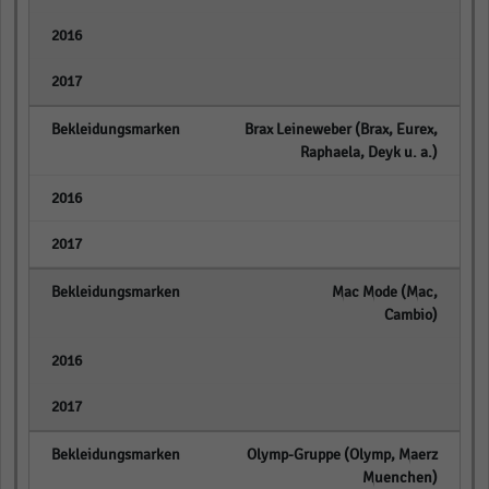
empty
empty
Brax Leineweber (Brax, Eurex,
Raphaela, Deyk u. a.)
empty
empty
Mac Mode (Mac,
Cambio)
empty
empty
Olymp-Gruppe (Olymp, Maerz
Muenchen)