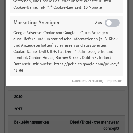
verstehen, wie unsere Besucher unsere Website nutzen.
active (Lizenz))
Cookie-Name: _pk_*.* Cookie-Laufzeit: 13 Monate
empty
Marketing-Anzeigen
empty
Google Adsense: Cookie von Google LLC, um Anzeigen
auszuliefern und um statistische Informationen (z. B. Klick-
Rabe Moden (Rabe, Thomas Rabe,
und Anzeigeverhalten) zu erfassen und auszuwerten.
Lucia, Lecomte)
Cookie-Name: DSID, IDE, Laufzeit: 1 Jahr. Google Ireland
Limited, Gordon House, Barrow Street, Dublin 4, Ireland.
empty
Datenschutzhinweise: https://policies.google.com/privacy?
hl=de
empty
Datenschutzerklärung
|
Impressum
Vaude* (Vaude)
empty
empty
Digel (Digel - the menswear
concept)