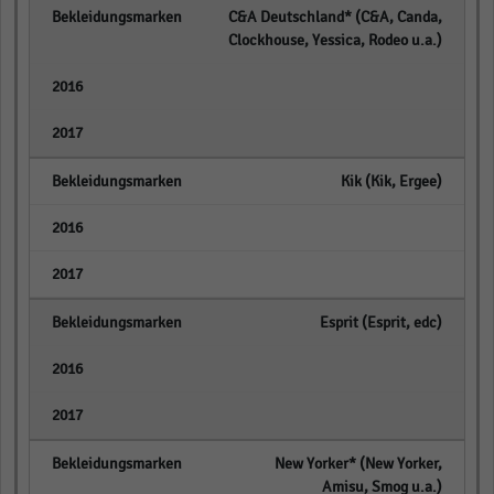
C&A Deutschland* (C&A, Canda,
Clockhouse, Yessica, Rodeo u.a.)
empty
empty
Kik (Kik, Ergee)
empty
empty
Esprit (Esprit, edc)
empty
empty
New Yorker* (New Yorker,
Amisu, Smog u.a.)