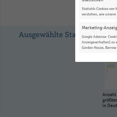
as
data
Statistik-Cookies von
table.
verstehen, wie unsere
Marketing-Anzei
Ausgewählte Statistiken
Google Adsense: Cookie
Anzeigeverhalten) zu e
Gordon House, Barrow S
Anzahl
größte
in Deu