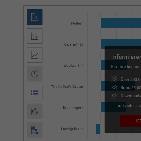
Bar
Chart
graphic.
chart
Müller*
with
6
bars.
Galeria* (1)
The
Informieren
chart
Für Ihre beque
Woolworth*
has
1
Über 300.0
X
Rund 25.00
The KaDeWe Group
axis
Download a
displaying
… und vieles m
Breuninger*
categories.
JE
Range:
6
Ludwig Beck*
categories.