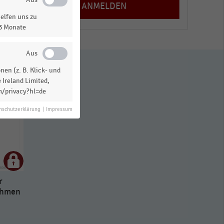
elfen uns zu
13 Monate
en (z. B. Klick- und
 Ireland Limited,
m/privacy?hl=de
nschutzerklärung
|
Impressum
r
ehmen