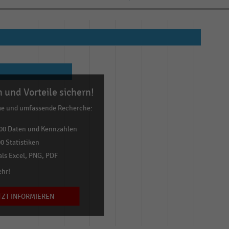
 und Vorteile sichern!
me und umfassende Recherche:
00 Daten und Kennzahlen
0 Statistiken
ls Excel, PNG, PDF
ehr!
TZT INFORMIEREN