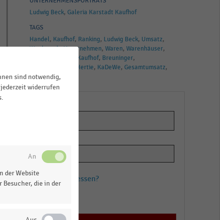
UNTERNEHMENSPORTRÄTS
Ludwig Beck
Galeria Karstadt Kaufhof
TAGS
Handel
Kaufhof
Ranking
Ludwig Beck
Umsatz
Woolworth
Unternehmen
Waren
Warenhäuser
Galeria Karstadt Kaufhof
Breuninger
Galeria Kaufhof
Hertie
KaDeWe
Gesamtumsatz
ihnen sind notwendig,
Karstadt
jederzeit widerrufen
s.
n der Website
Passwort vergessen?
 Besucher, die in der
Registrieren