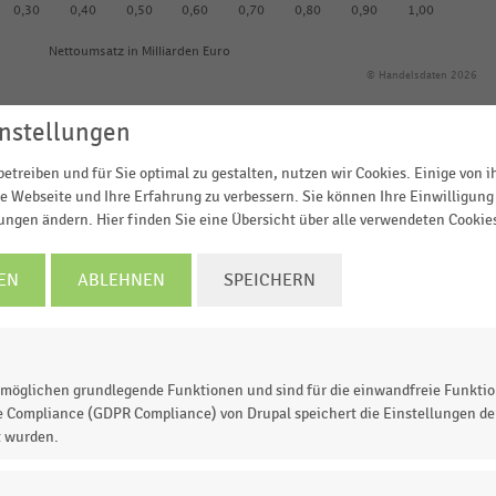
0,30
0,40
0,50
0,60
0,70
0,80
0,90
1,00
Nettoumsatz in Milliarden Euro
© Handelsdaten 2026
nstellungen
etreiben und für Sie optimal zu gestalten, nutzen wir Cookies. Einige von 
e Webseite und Ihre Erfahrung zu verbessern. Sie können Ihre Einwilligung 
ührenden Warenhausunternehmen in Deutschland im Jahr
lungen ändern. Hier finden Sie eine Übersicht über alle verwendeten Cookie
and führenden Warenhausunternehmen zählt Ludwig Beck
Millionen Euro
im Jahr 2023.
EN
ABLEHNEN
SPEICHERN
möglichen grundlegende Funktionen und sind für die einwandfreie Funktio
 zur Statistik? Jetzt einloggen oder
informieren
e Compliance (GDPR Compliance) von Drupal speichert die Einstellungen der
t wurden.