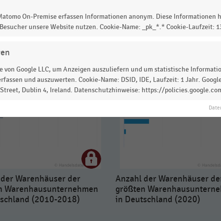
 Matomo On-Premise erfassen Informationen anonym. Diese Informationen h
 Besucher unsere Website nutzen. Cookie-Name: _pk_*.* Cookie-Laufzeit: 
gen
 von Google LLC, um Anzeigen auszuliefern und um statistische Information
rfassen und auszuwerten. Cookie-Name: DSID, IDE, Laufzeit: 1 Jahr. Google
treet, Dublin 4, Ireland. Datenschutzhinweise: https://policies.google.co
Date
 der Warenhäuser der
Anzahl der Warenhäuser de
n Warenhausunternehmen
größten Warenhausuntern
tschland (2010-2018)
in Deutschland (2020)