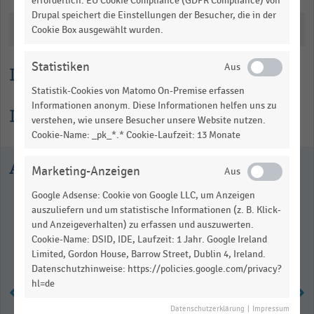
erforderlich. EU Cookie Compliance (GDPR Compliance) von
Drupal speichert die Einstellungen der Besucher, die in der
Katalogisierung
Cookie Box ausgewählt wurden.
Statistiken
Lesehilfe
Statistik-Cookies von Matomo On-Premise erfassen
Informationen anonym. Diese Informationen helfen uns zu
Informationen zur Statistik
verstehen, wie unsere Besucher unsere Website nutzen.
Cookie-Name: _pk_*.* Cookie-Laufzeit: 13 Monate
Ausgewählte Statistiken
Marketing-Anzeigen
Google Adsense: Cookie von Google LLC, um Anzeigen
auszuliefern und um statistische Informationen (z. B. Klick-
und Anzeigeverhalten) zu erfassen und auszuwerten.
Cookie-Name: DSID, IDE, Laufzeit: 1 Jahr. Google Ireland
Limited, Gordon House, Barrow Street, Dublin 4, Ireland.
Datenschutzhinweise: https://policies.google.com/privacy?
hl=de
Datenschutzerklärung
|
Impressum