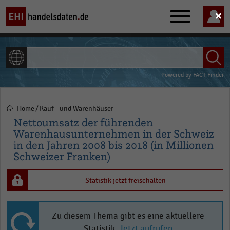
Main
navigation
ALLE INHALTE
Powered by
FACT-Finder
Home
Kauf - und Warenhäuser
Pfadnavigation
Nettoumsatz der führenden
Warenhausunternehmen in der Schweiz
in den Jahren 2008 bis 2018 (in Millionen
Schweizer Franken)
Statistik jetzt freischalten
Zu diesem Thema gibt es eine aktuellere
Statistik.
Jetzt aufrufen