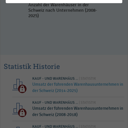
Anzahl der Warenhäuser in der
Schweiz nach Unternehmen (2008-
2025)
Statistik Historie
KAUF - UND WARENHÄUS ...
| STATISTIK
Umsatz der führenden Warenhausunternehmen in
der Schweiz (2014-2025)
KAUF - UND WARENHÄUS ...
| STATISTIK
Umsatz der führenden Warenhausunternehmen in
der Schweiz (2008-2018)
KAUF - UND WARENHÄUS ...
| STATISTIK