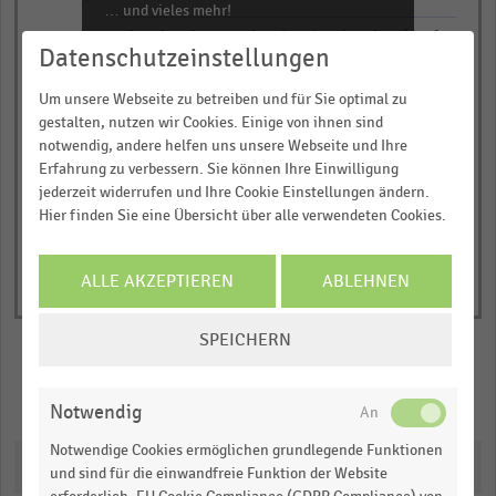
… und vieles mehr!
chart
2012
2011
2010
2009
2008
2018
2017
2016
2015
2014
2013
has
Datenschutzeinstellungen
JETZT INFORMIEREN
1
Manor
Coop City
Globus (1)
Y
Um unsere Webseite zu betreiben und für Sie optimal zu
Jelmoli
Loeb (2)
gestalten, nutzen wir Cookies. Einige von ihnen sind
axis
© Handelsdaten 2026
End
notwendig, andere helfen uns unsere Webseite und Ihre
displaying
of
Erfahrung zu verbessern. Sie können Ihre Einwilligung
interactive
Nettoumsatz
jederzeit widerrufen und Ihre Cookie Einstellungen ändern.
chart
in
Hier finden Sie eine Übersicht über alle verwendeten Cookies.
Millionen
Schweizer
ALLE AKZEPTIEREN
ABLEHNEN
Franken.
Range:
COOKIE-
SPEICHERN
-0.05953636363636365
EINSTELLUNGEN
to
ÄNDERN
Merken
Teilen
1.1018636363636365.
Notwendig
View
as
Notwendige Cookies ermöglichen grundlegende Funktionen
Downloads
data
und sind für die einwandfreie Funktion der Website
table.