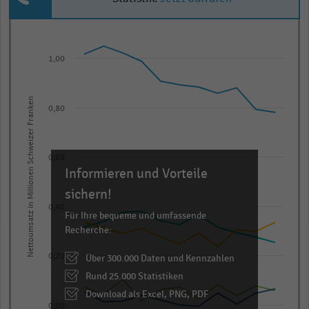
Line
Chart
graphic.
chart
1,00
with
5
lines.
Nettoumsatz in Millionen Schweizer Franken
The
0,80
chart
has
0,60
1
Informieren und Vorteile
X
sichern!
axis
0,40
displaying
Für Ihre bequeme und umfassende
Recherche:
categories.
Range:
Über 300.000 Daten und Kennzahlen
0,20
11
Rund 25.000 Statistiken
categories.
Download als Excel, PNG, PDF
The
0,00