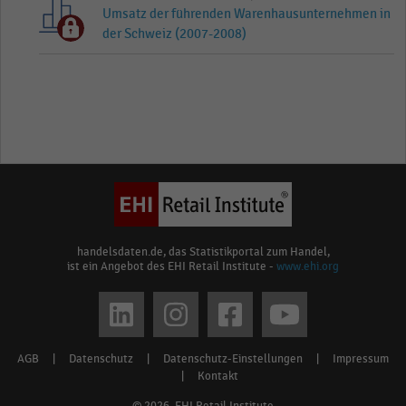
Umsatz der führenden Warenhausunternehmen in
der Schweiz (2007-2008)
handelsdaten.de, das Statistikportal zum Handel,
ist ein Angebot des EHI Retail Institute -
www.ehi.org
Social
media
AGB
|
Datenschutz
|
Datenschutz-Einstellungen
|
Impressum
Footer
links
|
Kontakt
menu