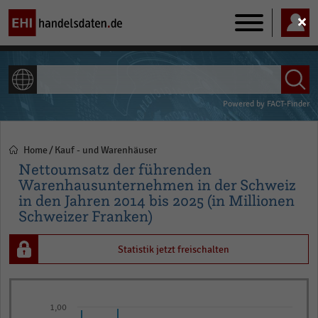
Main
navigation
ALLE INHALTE
Powered by
FACT-Finder
Home
Kauf - und Warenhäuser
Pfadnavigation
Nettoumsatz der führenden
Warenhausunternehmen in der Schweiz
in den Jahren 2014 bis 2025 (in Millionen
Schweizer Franken)
Statistik jetzt freischalten
Bar
Chart
graphic.
chart
1,00