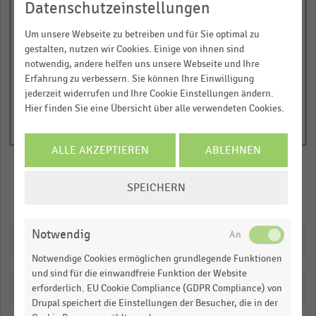
1
Datenschutzeinstellungen
Jelmoli
Loeb
Y
© Handelsdaten 2026
End
Um unsere Webseite zu betreiben und für Sie optimal zu
axis
of
gestalten, nutzen wir Cookies. Einige von ihnen sind
displaying
interactive
notwendig, andere helfen uns unsere Webseite und Ihre
chart
Nettoumsatz
Erfahrung zu verbessern. Sie können Ihre Einwilligung
in
jederzeit widerrufen und Ihre Cookie Einstellungen ändern.
Millionen
Hier finden Sie eine Übersicht über alle verwendeten Cookies.
Schweizer
Franken.
ALLE AKZEPTIEREN
ABLEHNEN
Range:
-0.06534732321214543
COOKIE-
SPEICHERN
to
Merken
Teilen
EINSTELLUNGEN
1.0459660207750698.
ÄNDERN
View
Notwendig
Downloads
as
data
Notwendige Cookies ermöglichen grundlegende Funktionen
table.
und sind für die einwandfreie Funktion der Website
Katalogisierung
erforderlich. EU Cookie Compliance (GDPR Compliance) von
Drupal speichert die Einstellungen der Besucher, die in der