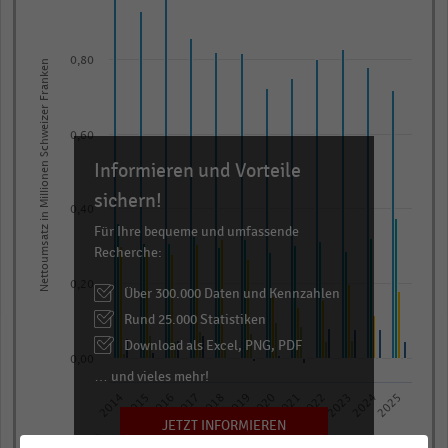
with
5
data
0,80
Nettoumsatz in Millionen Schweizer Franken
series.
The
chart
0,60
has
Informieren und Vorteile
1
sichern!
X
0,40
axis
Für Ihre bequeme und umfassende
displaying
Recherche:
categories.
0,20
Über 300.000 Daten und Kennzahlen
Range:
Rund 25.000 Statistiken
12
Download als Excel, PNG, PDF
categories.
0,00
The
… und vieles mehr!
chart
2014
2015
2016
2017
2018
2019
2020
2021
2022
2023
2024
2025
has
JETZT INFORMIEREN
Manor*
Coop City
Globus* (1)