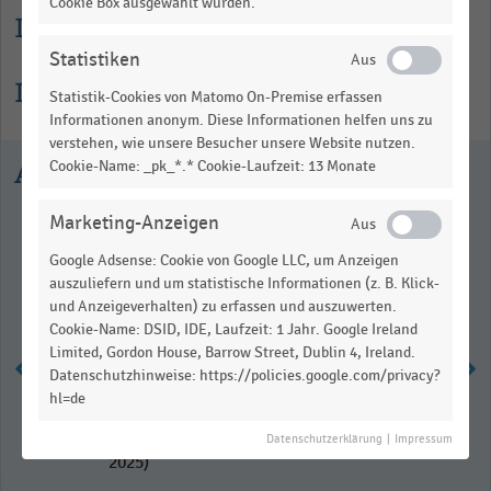
Cookie Box ausgewählt wurden.
Lesehilfe
Statistiken
Informationen zur Statistik
Statistik-Cookies von Matomo On-Premise erfassen
Informationen anonym. Diese Informationen helfen uns zu
verstehen, wie unsere Besucher unsere Website nutzen.
Ausgewählte Statistiken
Cookie-Name: _pk_*.* Cookie-Laufzeit: 13 Monate
Marketing-Anzeigen
Google Adsense: Cookie von Google LLC, um Anzeigen
auszuliefern und um statistische Informationen (z. B. Klick-
und Anzeigeverhalten) zu erfassen und auszuwerten.
Cookie-Name: DSID, IDE, Laufzeit: 1 Jahr. Google Ireland
Limited, Gordon House, Barrow Street, Dublin 4, Ireland.
Datenschutzhinweise: https://policies.google.com/privacy?
hl=de
Anzahl der Warenhäuser in der
Schweiz nach Unternehmen (2008-
Datenschutzerklärung
|
Impressum
2025)