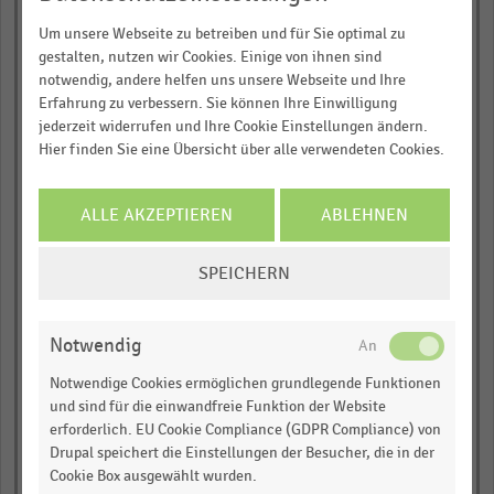
empty
sichern!
Um unsere Webseite zu betreiben und für Sie optimal zu
gestalten, nutzen wir Cookies. Einige von ihnen sind
Für Ihre bequeme und umfassende
Marks & Spencer
notwendig, andere helfen uns unsere Webseite und Ihre
Recherche:
Erfahrung zu verbessern. Sie können Ihre Einwilligung
empty
jederzeit widerrufen und Ihre Cookie Einstellungen ändern.
Über 300.000 Daten und Kennzahlen
Hier finden Sie eine Übersicht über alle verwendeten Cookies.
Rund 25.000 Statistiken
empty
Download als Excel, PNG, PDF
empty
ALLE AKZEPTIEREN
ABLEHNEN
… und vieles mehr!
John Lewis
COOKIE-
JETZT INFORMIEREN
SPEICHERN
EINSTELLUNGEN
empty
ÄNDERN
empty
Notwendig
Notwendige Cookies ermöglichen grundlegende Funktionen
empty
und sind für die einwandfreie Funktion der Website
erforderlich. EU Cookie Compliance (GDPR Compliance) von
Booker (C+C)
Drupal speichert die Einstellungen der Besucher, die in der
Cookie Box ausgewählt wurden.
empty