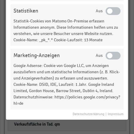
empty
Statistiken
Statistik-Cookies von Matomo On-Premise erfassen
empty
Informationen anonym. Diese Informationen helfen uns zu
verstehen, wie unsere Besucher unsere Website nutzen.
Aldi Süd
Cookie-Name: _pk_*.* Cookie-Laufzeit: 13 Monate
empty
Marketing-Anzeigen
empty
Google Adsense: Cookie von Google LLC, um Anzeigen
auszuliefern und um statistische Informationen (z. B. Klick-
empty
und Anzeigeverhalten) zu erfassen und auszuwerten.
Cookie-Name: DSID, IDE, Laufzeit: 1 Jahr. Google Ireland
Schwarz-Gruppe
Limited, Gordon House, Barrow Street, Dublin 4, Ireland.
Datenschutzhinweise: https://policies.google.com/privacy?
empty
hl=de
empty
Datenschutzerklärung
|
Impressum
empty