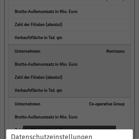
empty
empty
empty
Morrisons
empty
empty
empty
Co-operative Group
empty
empty
Informieren und Vorteile
Datenschutzeinstellungen