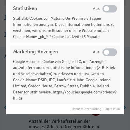
Statistiken
Lesehilfe
Statistik-Cookies von Matomo On-Premise erfassen
Informationen anonym. Diese Informationen helfen uns zu
verstehen, wie unsere Besucher unsere Website nutzen.
Informationen zur Statistik
Cookie-Name: _pk_*.* Cookie-Laufzeit: 13 Monate
Marketing-Anzeigen
Ausgewählte Statistiken
Google Adsense: Cookie von Google LLC, um Anzeigen
auszuliefern und um statistische Informationen (z. B. Klick-
und Anzeigeverhalten) zu erfassen und auszuwerten.
Cookie-Name: DSID, IDE, Laufzeit: 1 Jahr. Google Ireland
Limited, Gordon House, Barrow Street, Dublin 4, Ireland.
Datenschutzhinweise: https://policies.google.com/privacy?
hl=de
Datenschutzerklärung
|
Impressum
Anzahl der Verkaufsstellen der
umsatzstärksten Drogeriemärkte in