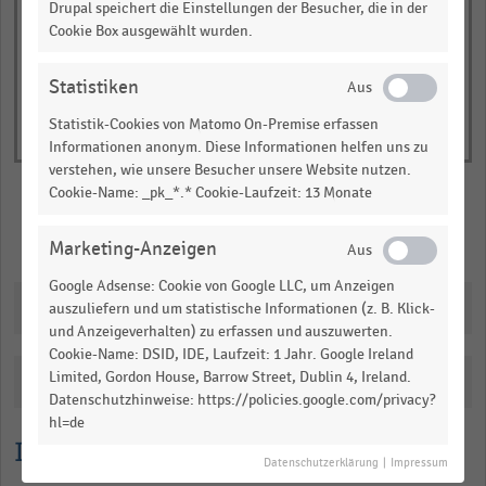
of
Drupal speichert die Einstellungen der Besucher, die in der
axis
interactive
Cookie Box ausgewählt wurden.
displaying
chart
Nettoumsatz
Statistiken
in
Milliarden
Statistik-Cookies von Matomo On-Premise erfassen
Euro.
Informationen anonym. Diese Informationen helfen uns zu
verstehen, wie unsere Besucher unsere Website nutzen.
Range:
Cookie-Name: _pk_*.* Cookie-Laufzeit: 13 Monate
0
to
Merken
Teilen
Marketing-Anzeigen
1.0685850000000001.
View
Google Adsense: Cookie von Google LLC, um Anzeigen
as
Downloads
auszuliefern und um statistische Informationen (z. B. Klick-
data
und Anzeigeverhalten) zu erfassen und auszuwerten.
table.
Cookie-Name: DSID, IDE, Laufzeit: 1 Jahr. Google Ireland
Limited, Gordon House, Barrow Street, Dublin 4, Ireland.
Katalogisierung
Datenschutzhinweise: https://policies.google.com/privacy?
hl=de
Lesehilfe
Datenschutzerklärung
|
Impressum