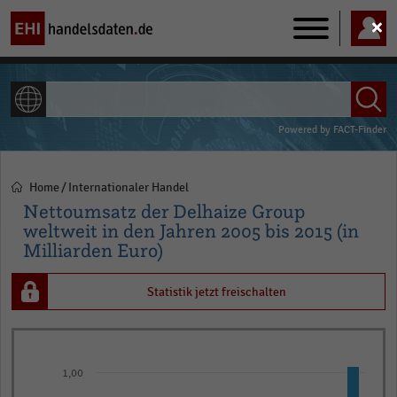
Main
navigation
ALLE INHALTE
Powered by
FACT-Finder
Home
Internationaler Handel
Pfadnavigation
Nettoumsatz der Delhaize Group
weltweit in den Jahren 2005 bis 2015 (in
Milliarden Euro)
Statistik jetzt freischalten
Bar
Chart
graphic.
chart
1,00
with