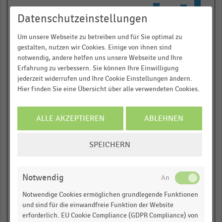
11
bars.
Datenschutzeinstellungen
The
0,80
Um unsere Webseite zu betreiben und für Sie optimal zu
chart
Nettoumsatz in Milliarden Euro
gestalten, nutzen wir Cookies. Einige von ihnen sind
has
notwendig, andere helfen uns unsere Webseite und Ihre
Informieren und Vorteile
1
0,60
Erfahrung zu verbessern. Sie können Ihre Einwilligung
X
sichern!
jederzeit widerrufen und Ihre Cookie Einstellungen ändern.
Hier finden Sie eine Übersicht über alle verwendeten Cookies.
axis
Für Ihre bequeme und umfassende
displaying
Recherche:
0,40
categories.
ALLE AKZEPTIEREN
ABLEHNEN
Über 300.000 Daten und Kennzahlen
Range:
Rund 25.000 Statistiken
COOKIE-
11
SPEICHERN
0,20
EINSTELLUNGEN
categories.
Download als Excel, PNG, PDF
ÄNDERN
The
… und vieles mehr!
chart
Notwendig
0,00
has
JETZT INFORMIEREN
2009
2008
2007
2006
2005
2015
2014
2013
2012
2011
2010
Notwendige Cookies ermöglichen grundlegende Funktionen
1
und sind für die einwandfreie Funktion der Website
© Handelsdaten 2026
Y
erforderlich. EU Cookie Compliance (GDPR Compliance) von
End