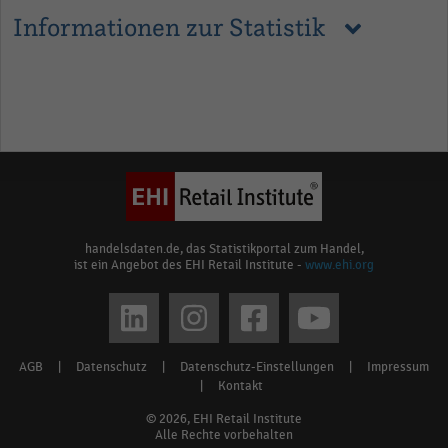
Informationen zur Statistik
handelsdaten.de, das Statistikportal zum Handel,
ist ein Angebot des EHI Retail Institute -
www.ehi.org
Social
media
AGB
|
Datenschutz
|
Datenschutz-Einstellungen
|
Impressum
Footer
links
|
Kontakt
menu
© 2026, EHI Retail Institute
Alle Rechte vorbehalten