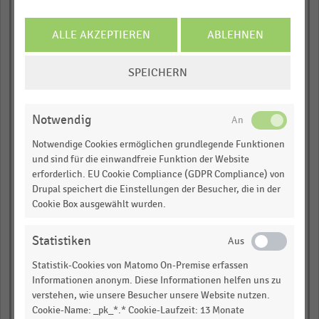
… und vieles mehr!
empty
ALLE AKZEPTIEREN
ABLEHNEN
JETZT INFORMIEREN
Meijer
COOKIE-
empty
SPEICHERN
EINSTELLUNGEN
ÄNDERN
empty
Notwendig
Sobeys
Notwendige Cookies ermöglichen grundlegende Funktionen
und sind für die einwandfreie Funktion der Website
empty
erforderlich. EU Cookie Compliance (GDPR Compliance) von
Drupal speichert die Einstellungen der Besucher, die in der
empty
Cookie Box ausgewählt wurden.
Wakefern Food
Statistiken
empty
Statistik-Cookies von Matomo On-Premise erfassen
Informationen anonym. Diese Informationen helfen uns zu
empty
verstehen, wie unsere Besucher unsere Website nutzen.
Cookie-Name: _pk_*.* Cookie-Laufzeit: 13 Monate
Whole Foods Market