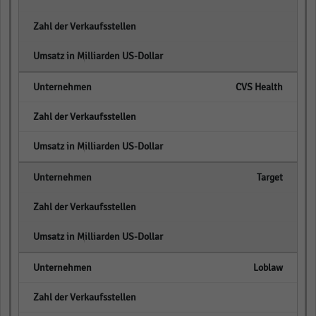
empty
empty
CVS Health
empty
empty
Target
empty
empty
Loblaw
empty