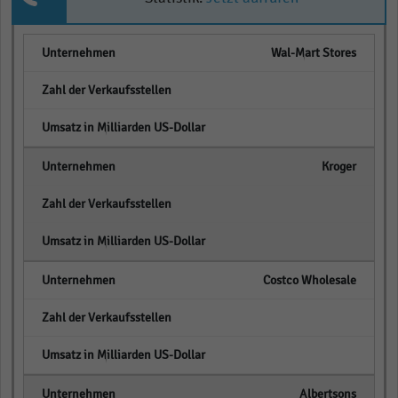
Wal-Mart Stores
empty
empty
Kroger
empty
empty
Costco Wholesale
empty
empty
Albertsons