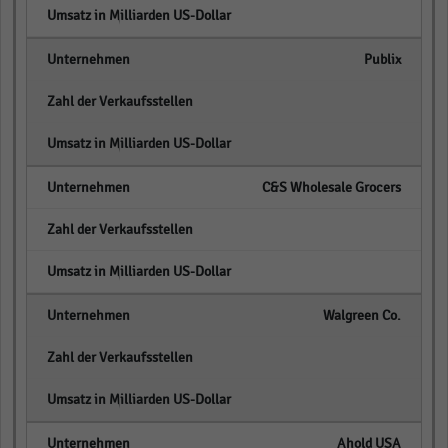
empty
Publix
empty
empty
C&S Wholesale Grocers
empty
empty
Walgreen Co.
empty
empty
Ahold USA