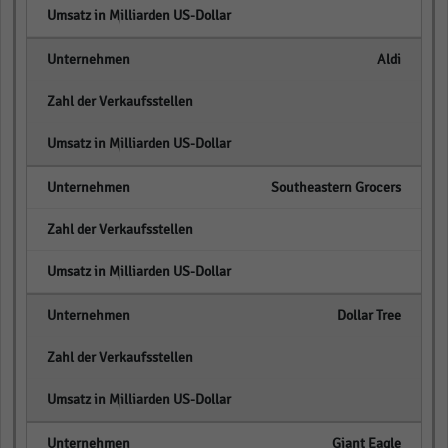
empty
Aldi
empty
empty
Southeastern Grocers
empty
empty
Dollar Tree
empty
empty
Giant Eagle