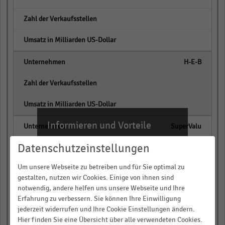
empty
empty
H-E-B
empty
empty
Informieren und Vorteile
SuperValu
sichern!
Datenschutzeinstellungen
empty
Für Ihre bequeme und umfassende
Recherche:
Um unsere Webseite zu betreiben und für Sie optimal zu
empty
gestalten, nutzen wir Cookies. Einige von ihnen sind
Über 300.000 Daten und Kennzahlen
notwendig, andere helfen uns unsere Webseite und Ihre
Delhaize America
Erfahrung zu verbessern. Sie können Ihre Einwilligung
Rund 25.000 Statistiken
jederzeit widerrufen und Ihre Cookie Einstellungen ändern.
empty
Download als Excel, PNG, PDF
Hier finden Sie eine Übersicht über alle verwendeten Cookies.