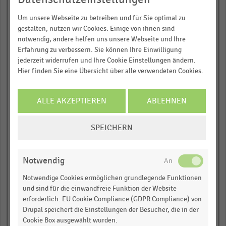
Recherche:
Um unsere Webseite zu betreiben und für Sie optimal zu
empty
gestalten, nutzen wir Cookies. Einige von ihnen sind
Über 300.000 Daten und Kennzahlen
notwendig, andere helfen uns unsere Webseite und Ihre
Rund 25.000 Statistiken
Aldi
Erfahrung zu verbessern. Sie können Ihre Einwilligung
Download als Excel, PNG, PDF
jederzeit widerrufen und Ihre Cookie Einstellungen ändern.
empty
… und vieles mehr!
Hier finden Sie eine Übersicht über alle verwendeten Cookies.
empty
JETZT INFORMIEREN
ALLE AKZEPTIEREN
ABLEHNEN
empty
COOKIE-
SPEICHERN
Schwarz Group
EINSTELLUNGEN
ÄNDERN
empty
Notwendig
empty
Notwendige Cookies ermöglichen grundlegende Funktionen
und sind für die einwandfreie Funktion der Website
empty
erforderlich. EU Cookie Compliance (GDPR Compliance) von
Drupal speichert die Einstellungen der Besucher, die in der
Cookie Box ausgewählt wurden.