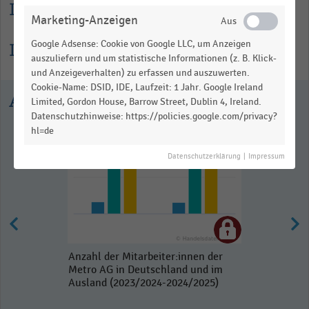
Lesehilfe
Marketing-Anzeigen
Google Adsense: Cookie von Google LLC, um Anzeigen
Informationen zur Statistik
auszuliefern und um statistische Informationen (z. B. Klick-
und Anzeigeverhalten) zu erfassen und auszuwerten.
Cookie-Name: DSID, IDE, Laufzeit: 1 Jahr. Google Ireland
Ausgewählte Statistiken
Limited, Gordon House, Barrow Street, Dublin 4, Ireland.
Datenschutzhinweise: https://policies.google.com/privacy?
hl=de
Datenschutzerklärung
|
Impressum
Anzahl der Mitarbeiter:innen der
Metro AG in Deutschland und im
Ausland (2023/2024-2024/2025)