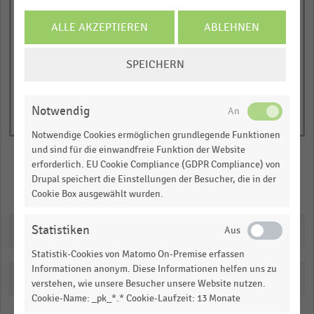
1
© Handelsdaten 2026
Y
End
ALLE AKZEPTIEREN
ABLEHNEN
of
axis
interactive
displaying
COOKIE-
chart
SPEICHERN
Anzahl
EINSTELLUNGEN
der
ÄNDERN
Standorte
Notwendig
(absolut).
Notwendige Cookies ermöglichen grundlegende Funktionen
Range:
und sind für die einwandfreie Funktion der Website
0
erforderlich. EU Cookie Compliance (GDPR Compliance) von
to
Drupal speichert die Einstellungen der Besucher, die in der
Merken
Teilen
1.0695299999999999.
Cookie Box ausgewählt wurden.
View
as
Downloads
Statistiken
data
table.
Statistik-Cookies von Matomo On-Premise erfassen
Informationen anonym. Diese Informationen helfen uns zu
Katalogisierung
verstehen, wie unsere Besucher unsere Website nutzen.
Cookie-Name: _pk_*.* Cookie-Laufzeit: 13 Monate