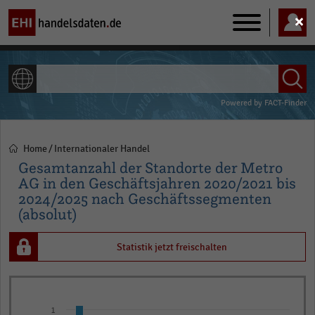
Main
navigation
ALLE INHALTE
Powered by
FACT-Finder
Home
Internationaler Handel
Pfadnavigation
Gesamtanzahl der Standorte der Metro
AG in den Geschäftsjahren 2020/2021 bis
2024/2025 nach Geschäftssegmenten
(absolut)
Statistik jetzt freischalten
Bar
Chart
graphic.
chart
1