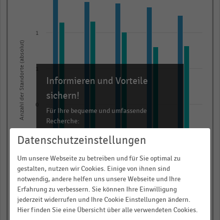
with
3
data
1
series.
Anzahl der Standorte (absolut)
The
chart
1
has
Informieren und Vorteile
1
sichern!
X
0
axis
Für Ihre bequeme und umfassende
Recherche:
displaying
categories.
Datenschutzeinstellungen
Über 300.000 Daten und Kennzahlen
0
Range:
Rund 25.000 Statistiken
Um unsere Webseite zu betreiben und für Sie optimal zu
5
Download als Excel, PNG, PDF
gestalten, nutzen wir Cookies. Einige von ihnen sind
categories.
0
notwendig, andere helfen uns unsere Webseite und Ihre
… und vieles mehr!
The
2020/21
2023/24 (1)
2021/22
2024/25 (1)
2022/23 (1)
Erfahrung zu verbessern. Sie können Ihre Einwilligung
chart
jederzeit widerrufen und Ihre Cookie Einstellungen ändern.
JETZT INFORMIEREN
has
Hier finden Sie eine Übersicht über alle verwendeten Cookies.
Märkte
davon mit Belieferung
FSD-Depots