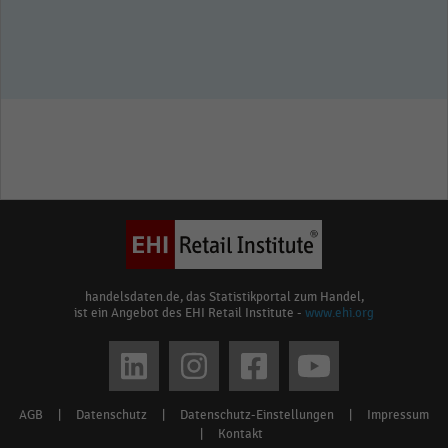
handelsdaten.de, das Statistikportal zum Handel,
ist ein Angebot des EHI Retail Institute -
www.ehi.org
Social
media
AGB
|
Datenschutz
|
Datenschutz-Einstellungen
|
Impressum
Footer
links
|
Kontakt