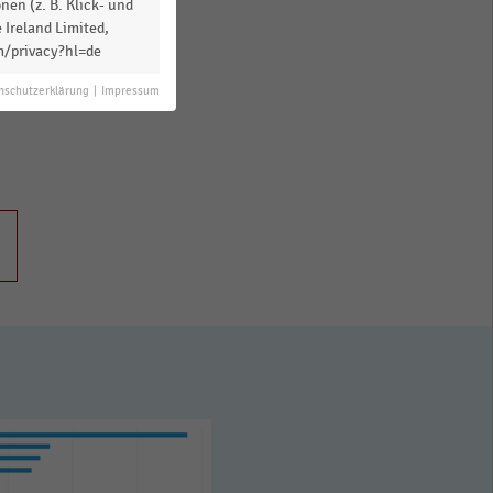
en (z. B. Klick- und
 Ireland Limited,
m/privacy?hl=de
n.
nschutzerklärung
|
Impressum