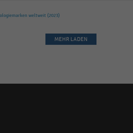
ologiemarken weltweit (2023)
MEHR LADEN
Social
media