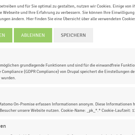
etreiben und für Sie optimal zu gestalten, nutzen wir Cookies. Einige von 
e Webseite und Ihre Erfahrung zu verbessern. Sie können Ihre Einwilligung 
lungen ändern. Hier finden Sie eine Übersicht über alle verwendeten Cookie
EN
ABLEHNEN
SPEICHERN
möglichen grundlegende Funktionen und sind für die einwandfreie Funktio
e Compliance (GDPR Compliance) von Drupal speichert die Einstellungen der
t wurden.
0
0,30
0,40
0,50
0,60
0,70
0,80
0,90
1,00
 Matomo On-Premise erfassen Informationen anonym. Diese Informationen h
Markenwert in Milliarden US-Dollar
 Besucher unsere Website nutzen. Cookie-Name: _pk_*.* Cookie-Laufzeit: 
© Handelsdaten 2026
gen