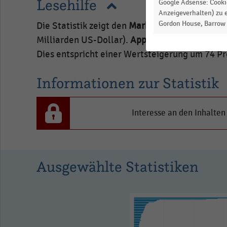
Lesehilfe
Google Adsense: Cookie
Anzeigeverhalten) zu e
Gordon House, Barrow S
Die Statistik zeigt den
Markenwert der wertvo
Milliarden US-Dollar).
Apple
führt das Rankin
Dies entspricht einer Wertsteigerung um 74 P
Informationen zur Statistik
Interesse an den Inhalten
Ausgewählte Statistiken