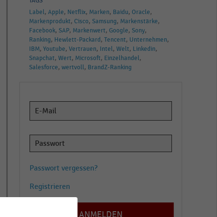
TAGS
Label
Apple
Netflix
Marken
Baidu
Oracle
Markenprodukt
Cisco
Samsung
Markenstärke
Facebook
SAP
Markenwert
Google
Sony
Ranking
Hewlett-Packard
Tencent
Unternehmen
IBM
Youtube
Vertrauen
Intel
Welt
Linkedin
Snapchat
Wert
Microsoft
Einzelhandel
Salesforce
wertvoll
BrandZ-Ranking
Passwort vergessen?
Registrieren