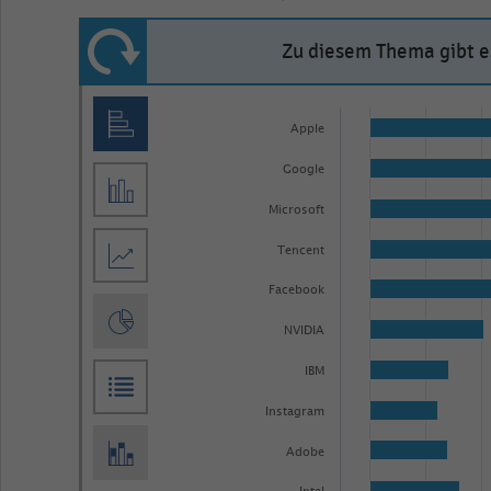
Zu diesem Thema gibt es
Bar
Chart
graphic.
chart
Apple
with
Google
30
bars.
Microsoft
The
Tencent
chart
Facebook
has
1
NVIDIA
X
IBM
axis
Instagram
displaying
categories.
Adobe
Range: