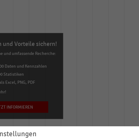
 und Vorteile sichern!
me und umfassende Recherche:
00 Daten und Kennzahlen
0 Statistiken
ls Excel, PNG, PDF
ehr!
TZT INFORMIEREN
nstellungen