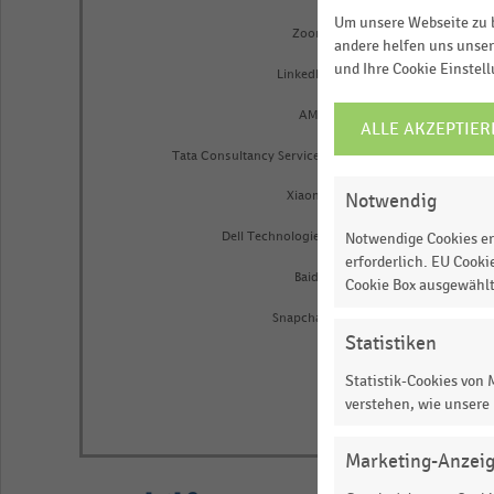
Um unsere Webseite zu b
to
Zoom
andere helfen uns unser
1.0388169017985383.
und Ihre Cookie Einstel
LinkedIn
View
as
AMD
ALLE AKZEPTIER
COOKIE-
data
table.
EINSTELLUNGEN
Tata Consultancy Services
ÄNDERN
Notwendig
Xiaomi
Notwendige Cookies er
Dell Technologies
erforderlich. EU Cooki
Baidu
Cookie Box ausgewähl
Snapchat
Statistiken
0,00
0,10
0,2
Statistik-Cookies von
verstehen, wie unsere
End
of
Marketing-Anzei
interactive
chart