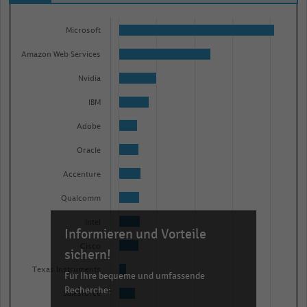
Bar
Chart
graphic.
chart
Microsoft
with
Amazon Web Services
19
bars.
Nvidia
The
IBM
chart
has
Adobe
1
Oracle
X
Accenture
axis
displaying
Qualcomm
categories.
Intel
Range:
Informieren und Vorteile
19
Cisco
sichern!
categories.
Texas Instruments
Für Ihre bequeme und umfassende
The
Recherche:
Salesforce
chart