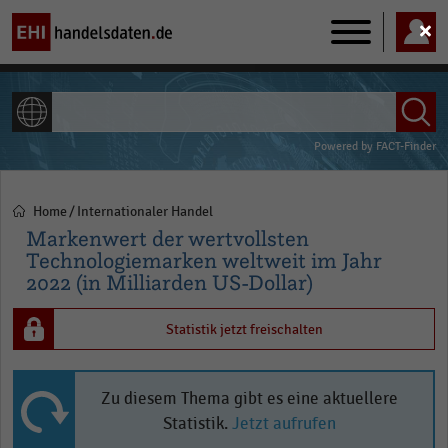
Main
navigation
ALLE INHALTE
Powered by
FACT-Finder
Home
Internationaler Handel
Pfadnavigation
Markenwert der wertvollsten
Technologiemarken weltweit im Jahr
2022 (in Milliarden US-Dollar)
Statistik jetzt freischalten
Zu diesem Thema gibt es eine aktuellere
Statistik.
Jetzt aufrufen