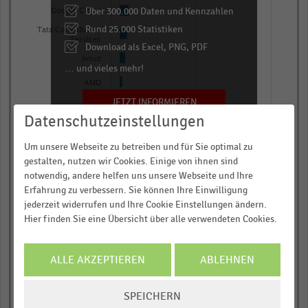
has
Über 300.000 Daten und Kennzahlen
Google Cloud
1
Rund 25.000 Statistiken
Tata Consultancy
Services
Y
Download als Excel, PNG, PDF
axis
Intuit
… und vieles mehr!
displaying
AMD
Markenwert
JETZT INFORMIEREN
Infosys
in
Datenschutzeinstellungen
Milliarden
Dell Technologies
Um unsere Webseite zu betreiben und für Sie optimal zu
US-
Autodesk
gestalten, nutzen wir Cookies. Einige von ihnen sind
Dollar.
notwendig, andere helfen uns unsere Webseite und Ihre
0,00
0,25
0,50
0,75
1,00
Range:
Erfahrung zu verbessern. Sie können Ihre Einwilligung
-0.05299149249337652
jederzeit widerrufen und Ihre Cookie Einstellungen ändern.
Markenwert in Milliarden US-Dollar
to
Hier finden Sie eine Übersicht über alle verwendeten Cookies.
© Handelsdaten 2026
End
1.0749710234520655.
of
interactive
View
ALLE AKZEPTIEREN
ABLEHNEN
chart
as
data
table.
COOKIE-
SPEICHERN
EINSTELLUNGEN