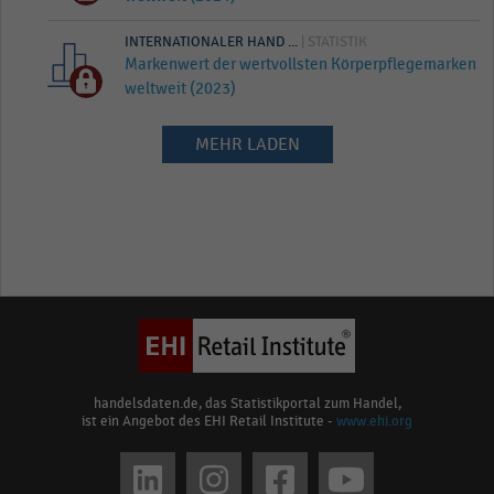
INTERNATIONALER HAND ...
| STATISTIK
Markenwert der wertvollsten Körperpflegemarken
weltweit (2023)
MEHR LADEN
handelsdaten.de, das Statistikportal zum Handel,
ist ein Angebot des EHI Retail Institute -
www.ehi.org
Social