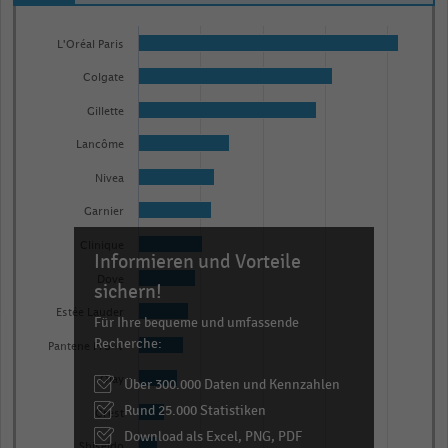
Bar
Chart
graphic.
chart
L'Oréal Paris
with
Colgate
15
bars.
Gillette
The
Lancôme
chart
Nivea
has
1
Garnier
X
Clinique
Informieren und Vorteile
axis
Dove
displaying
sichern!
categories.
Estée Lauder
Für Ihre bequeme und umfassende
Range:
Recherche:
Pantene Pro-V
15
Olay
Über 300.000 Daten und Kennzahlen
categories.
Rund 25.000 Statistiken
The
Crest
chart
Download als Excel, PNG, PDF
Shiseido