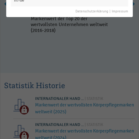
hl=de
Datenschutzerklärung
|
Impressum
Markenwert der Top 20 der
wertvollsten Unternehmen weltweit
(2016-2018)
Statistik Historie
INTERNATIONALER HAND ...
| STATISTIK
Markenwert der wertvollsten Körperpflegemarken
weltweit (2025)
INTERNATIONALER HAND ...
| STATISTIK
Markenwert der wertvollsten Körperpflegemarken
weltweit (2024)