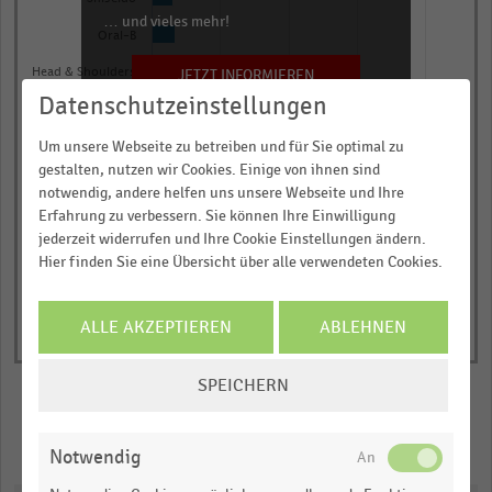
has
… und vieles mehr!
Oral-B
1
Y
JETZT INFORMIEREN
Head & Shoulders
axis
Datenschutzeinstellungen
0,00
0,25
0,50
0,75
1,00
displaying
Um unsere Webseite zu betreiben und für Sie optimal zu
Markenwert in Milliarden US-Dollar
Markenwert
gestalten, nutzen wir Cookies. Einige von ihnen sind
© Handelsdaten 2026
in
End
notwendig, andere helfen uns unsere Webseite und Ihre
of
Milliarden
Erfahrung zu verbessern. Sie können Ihre Einwilligung
interactive
US-
jederzeit widerrufen und Ihre Cookie Einstellungen ändern.
chart
Hier finden Sie eine Übersicht über alle verwendeten Cookies.
Dollar.
Range:
0
ALLE AKZEPTIEREN
ABLEHNEN
to
COOKIE-
1.09536.
SPEICHERN
EINSTELLUNGEN
View
as
ÄNDERN
data
Merken
Teilen
table.
Notwendig