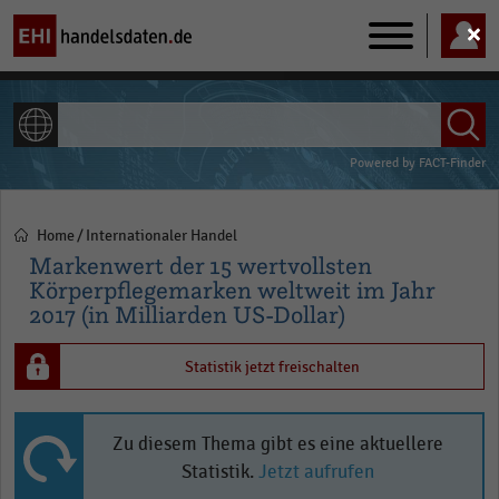
Main
navigation
ALLE INHALTE
Powered by
FACT-Finder
Home
Internationaler Handel
Pfadnavigation
Markenwert der 15 wertvollsten
Körperpflegemarken weltweit im Jahr
2017 (in Milliarden US-Dollar)
Statistik jetzt freischalten
Zu diesem Thema gibt es eine aktuellere
Statistik.
Jetzt aufrufen