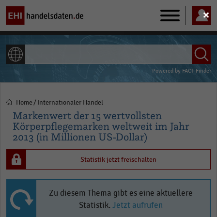
Main
navigation
ALLE INHALTE
Powered by
FACT-Finder
Home
Internationaler Handel
Pfadnavigation
Markenwert der 15 wertvollsten
Körperpflegemarken weltweit im Jahr
2013 (in Millionen US-Dollar)
Statistik jetzt freischalten
Zu diesem Thema gibt es eine aktuellere
Statistik.
Jetzt aufrufen