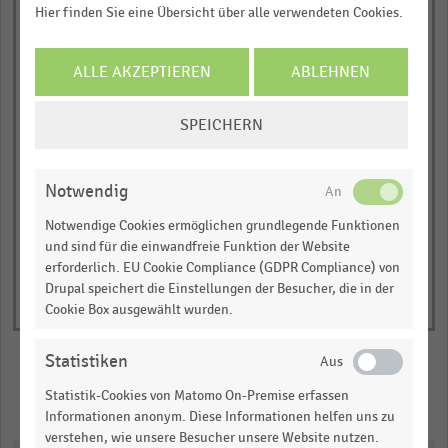
Hier finden Sie eine Übersicht über alle verwendeten Cookies.
has
… und vieles mehr!
Avon
1
Y
JETZT INFORMIEREN
Ponds
ALLE AKZEPTIEREN
ABLEHNEN
axis
0,00
0,25
0,50
0,75
1,00
COOKIE-
displaying
SPEICHERN
EINSTELLUNGEN
Markenwert in Millionen US-Dollar
Markenwert
© Handelsdaten 2026
ÄNDERN
in
End
of
Millionen
Notwendig
interactive
US-
chart
Notwendige Cookies ermöglichen grundlegende Funktionen
Dollar.
und sind für die einwandfreie Funktion der Website
Range:
erforderlich. EU Cookie Compliance (GDPR Compliance) von
Drupal speichert die Einstellungen der Besucher, die in der
0
Cookie Box ausgewählt wurden.
to
1.0508187966724165.
Statistiken
View
as
Statistik-Cookies von Matomo On-Premise erfassen
data
Merken
Teilen
table.
Informationen anonym. Diese Informationen helfen uns zu
verstehen, wie unsere Besucher unsere Website nutzen.