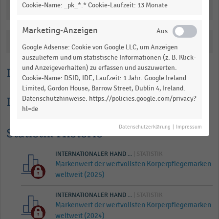
Cookie-Name: _pk_*.* Cookie-Laufzeit: 13 Monate
Downloads
Marketing-Anzeigen
Katalogisierung
Google Adsense: Cookie von Google LLC, um Anzeigen
auszuliefern und um statistische Informationen (z. B. Klick-
und Anzeigeverhalten) zu erfassen und auszuwerten.
Lesehilfe
Cookie-Name: DSID, IDE, Laufzeit: 1 Jahr. Google Ireland
Limited, Gordon House, Barrow Street, Dublin 4, Ireland.
Informationen zur Statistik
Datenschutzhinweise: https://policies.google.com/privacy?
hl=de
Datenschutzerklärung
|
Impressum
Statistik Historie
INTERNATIONALER HAND ...
| STATISTIK
Markenwert der wertvollsten Körperpflegemarken
weltweit (2025)
INTERNATIONALER HAND ...
| STATISTIK
Markenwert der wertvollsten Körperpflegemarken
weltweit (2024)