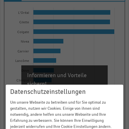
Bar
Chart
graphic.
chart
L'Oréal
with
Gilette
15
bars.
Colgate
The
Nivea
chart
Garnier
has
1
Lancôme
X
Dove
Informieren und Vorteile
axis
Clinique
displaying
sichern!
categories.
Datenschutzeinstellungen
Natura
Für Ihre bequeme und umfassende
Range:
Recherche:
Crest
Um unsere Webseite zu betreiben und für Sie optimal zu
15
gestalten, nutzen wir Cookies. Einige von ihnen sind
Olay
Über 300.000 Daten und Kennzahlen
categories.
notwendig, andere helfen uns unsere Webseite und Ihre
Rund 25.000 Statistiken
The
Estée Lauder
Erfahrung zu verbessern. Sie können Ihre Einwilligung
chart
Download als Excel, PNG, PDF
jederzeit widerrufen und Ihre Cookie Einstellungen ändern.
Oral B