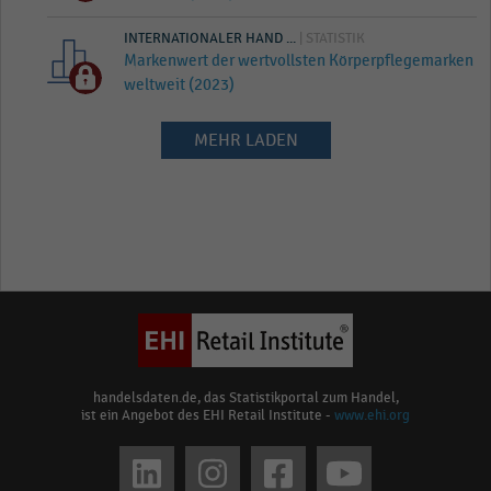
INTERNATIONALER HAND ...
| STATISTIK
Markenwert der wertvollsten Körperpflegemarken
weltweit (2023)
MEHR LADEN
handelsdaten.de, das Statistikportal zum Handel,
ist ein Angebot des EHI Retail Institute -
www.ehi.org
Social