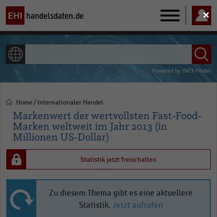
Main
navigation
ALLE INHALTE
Powered by
FACT-Finder
Home
Internationaler Handel
Pfadnavigation
Markenwert der wertvollsten Fast-Food-
Marken weltweit im Jahr 2013 (in
Millionen US-Dollar)
Statistik jetzt freischalten
Zu diesem Thema gibt es eine aktuellere
Statistik.
Jetzt aufrufen