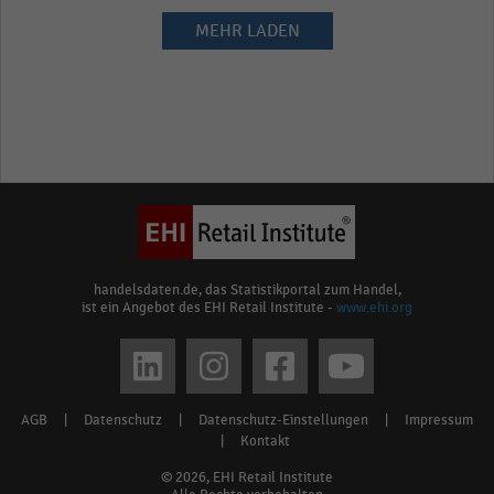
MEHR LADEN
handelsdaten.de, das Statistikportal zum Handel,
ist ein Angebot des EHI Retail Institute -
www.ehi.org
Social
media
AGB
|
Datenschutz
|
Datenschutz-Einstellungen
|
Impressum
Footer
links
|
Kontakt
menu
© 2026, EHI Retail Institute