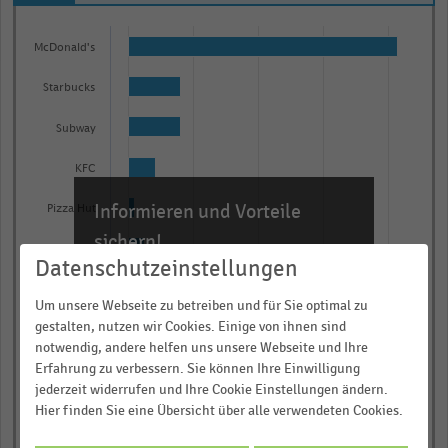
Bar
Chart
graphic.
chart
McDonald's
with
10
Starbucks
bars.
Subway
The
chart
KFC
has
Informieren und Vorteile
1
Pizza Hut
X
sichern!
Chipotle
axis
Datenschutzeinstellungen
Für Ihre bequeme und umfassende
displaying
Tim Hortons
Recherche:
Um unsere Webseite zu betreiben und für Sie optimal zu
categories.
gestalten, nutzen wir Cookies. Einige von ihnen sind
Panera
Über 300.000 Daten und Kennzahlen
Range:
notwendig, andere helfen uns unsere Webseite und Ihre
Rund 25.000 Statistiken
10
Erfahrung zu verbessern. Sie können Ihre Einwilligung
Burger King
categories.
Download als Excel, PNG, PDF
jederzeit widerrufen und Ihre Cookie Einstellungen ändern.
Hier finden Sie eine Übersicht über alle verwendeten Cookies.
The
Taco Bell
… und vieles mehr!
chart
0,00
0,25
0,50
0,75
1,00