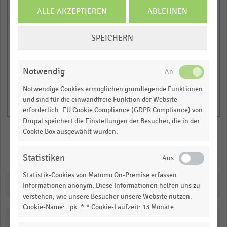
has
JETZT INFORMIEREN
ALLE AKZEPTIEREN
ABLEHNEN
Markenwert in Millionen US-Dollar
1
© Handelsdaten 2026
COOKIE-
Y
End
SPEICHERN
of
EINSTELLUNGEN
axis
interactive
ÄNDERN
displaying
chart
Markenwert
Notwendig
in
Notwendige Cookies ermöglichen grundlegende Funktionen
Millionen
und sind für die einwandfreie Funktion der Website
US-
erforderlich. EU Cookie Compliance (GDPR Compliance) von
Drupal speichert die Einstellungen der Besucher, die in der
Dollar.
Cookie Box ausgewählt wurden.
Range:
-0.0681934337883354
Merken
Teilen
Statistiken
to
1.0870092111327778.
Statistik-Cookies von Matomo On-Premise erfassen
Downloads
View
Informationen anonym. Diese Informationen helfen uns zu
as
verstehen, wie unsere Besucher unsere Website nutzen.
data
Cookie-Name: _pk_*.* Cookie-Laufzeit: 13 Monate
table.
Katalogisierung