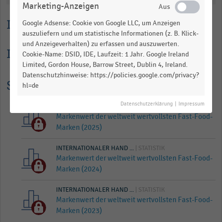
Marketing-Anzeigen
Lesehilfe
Google Adsense: Cookie von Google LLC, um Anzeigen
auszuliefern und um statistische Informationen (z. B. Klick-
und Anzeigeverhalten) zu erfassen und auszuwerten.
Informationen zur Statistik
Cookie-Name: DSID, IDE, Laufzeit: 1 Jahr. Google Ireland
Limited, Gordon House, Barrow Street, Dublin 4, Ireland.
Datenschutzhinweise: https://policies.google.com/privacy?
Statistik Historie
hl=de
Datenschutzerklärung
|
Impressum
INTERNATIONALER HAND ...
| STATISTIK
Markenwert der weltweit wertvollsten Fast-Food-
Marken (2025)
INTERNATIONALER HAND ...
| STATISTIK
Markenwert der weltweit wertvollsten Fast-Food-
Marken (2024)
INTERNATIONALER HAND ...
| STATISTIK
Markenwert der weltweit wertvollsten Fast-Food-
Marken (2023)