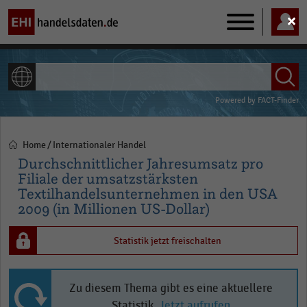
Main
navigation
ALLE INHALTE
Powered by
FACT-Finder
Home
Internationaler Handel
Pfadnavigation
Durchschnittlicher Jahresumsatz pro
Filiale der umsatzstärksten
Textilhandelsunternehmen in den USA
2009 (in Millionen US-Dollar)
Statistik jetzt freischalten
Zu diesem Thema gibt es eine aktuellere
Statistik.
Jetzt aufrufen