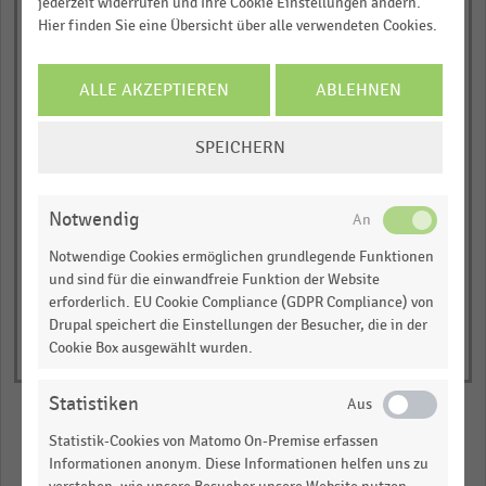
jederzeit widerrufen und Ihre Cookie Einstellungen ändern.
chart
Download als Excel, PNG, PDF
Chicos FAS
Hier finden Sie eine Übersicht über alle verwendeten Cookies.
has
… und vieles mehr!
Men's Wearhouse
1
Charming Shoppes
ALLE AKZEPTIEREN
ABLEHNEN
Y
JETZT INFORMIEREN
0,00
0,25
0,50
0,75
1,00
axis
COOKIE-
displaying
SPEICHERN
Durchschnittlicher Jahresumsatz pro Filiale in
EINSTELLUNGEN
Millionen US-Dollar
Durchschnittlicher
ÄNDERN
© Handelsdaten 2026
Jahresumsatz
End
Notwendig
of
pro
interactive
Filiale
Notwendige Cookies ermöglichen grundlegende Funktionen
chart
und sind für die einwandfreie Funktion der Website
in
erforderlich. EU Cookie Compliance (GDPR Compliance) von
Millionen
Drupal speichert die Einstellungen der Besucher, die in der
US-
Cookie Box ausgewählt wurden.
Dollar.
Range:
Statistiken
0
Statistik-Cookies von Matomo On-Premise erfassen
to
Merken
Teilen
Informationen anonym. Diese Informationen helfen uns zu
1.07835.