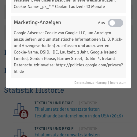
verstehen, wie unsere Besucher unsere Website nutzen.
View
Cookie-Name: _pk_*.* Cookie-Laufzeit: 13 Monate
as
Downloads
data
table.
Marketing-Anzeigen
Katalogisierung
Google Adsense: Cookie von Google LLC, um Anzeigen
auszuliefern und um statistische Informationen (z. B. Klick-
und Anzeigeverhalten) zu erfassen und auszuwerten.
Lesehilfe
Cookie-Name: DSID, IDE, Laufzeit: 1 Jahr. Google Ireland
Limited, Gordon House, Barrow Street, Dublin 4, Ireland.
Datenschutzhinweise: https://policies.google.com/privacy?
Informationen zur Statistik
hl=de
Datenschutzerklärung
|
Impressum
Statistik Historie
TEXTILIEN UND BEKLEI ...
| STATISTIK
Filialumsatz der umsatzstärksten
Textilhandelsunternehmen in den USA (2019)
TEXTILIEN UND BEKLEI ...
| STATISTIK
Filialumsatz der umsatzstärksten