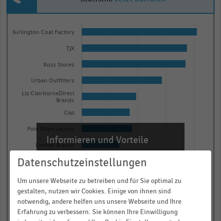
Bar
Chart
graphic.
Burlington Coat Factory
chart
with
TJX
15
bars.
Ross Stores
The
Urban Outfitters
chart
Liz ClairborneDirect
Brands
has
Gap
1
X
Polo Ralph Lauren
Informieren und Vorteile
axis
Limited Brands
displaying
sichern!
Datenschutzeinstellungen
Abercrombie & Fitch
categories.
Für Ihre bequeme und umfassende
American Eagle
Range:
Recherche:
Um unsere Webseite zu betreiben und für Sie optimal zu
Outfitters
15
gestalten, nutzen wir Cookies. Einige von ihnen sind
Aérospostale
Über 300.000 Daten und Kennzahlen
categories.
notwendig, andere helfen uns unsere Webseite und Ihre
Ann Taylor
Erfahrung zu verbessern. Sie können Ihre Einwilligung
Rund 25.000 Statistiken
The