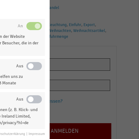
BRANCHEN
Internationaler Handel
TAGS
Außenhandel
Beleuchtung
Einfuhr
Export
Handel
Kerzen
Weihnachten
Weihnachtsartikel
n der Website
Deutschland
Ausfuhrmenge
 Besucher, die in der
us
elfen uns zu
13 Monate
Passwort vergessen?
en (z. B. Klick- und
Registrieren
 Ireland Limited,
m/privacy?hl=de
nschutzerklärung
|
Impressum