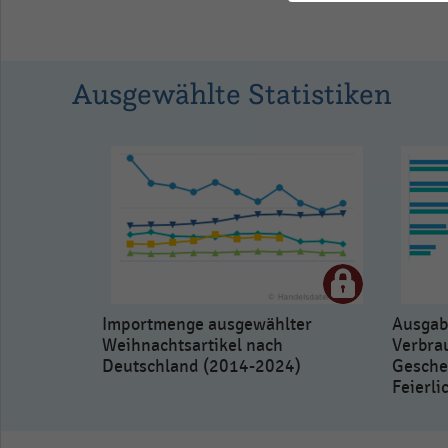
data
table.
Ausgewählte Statistiken
Importmenge ausgewählter
Ausgab
Weihnachtsartikel nach
Verbra
Deutschland (2014-2024)
Gesche
Feierl