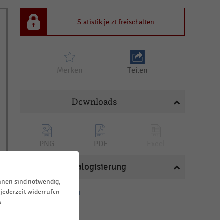
Statistik jetzt freischalten
Merken
Teilen
Downloads
PNG
PDF
Excel
Katalogisierung
ihnen sind notwendig,
jederzeit widerrufen
HANDELSTHEMEN
s.
Weihnachten