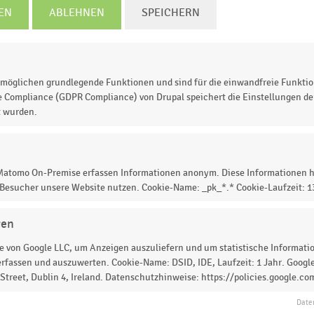
EN
ABLEHNEN
SPEICHERN
2018
2019
2020
2021
2022
2023
2024
Zweigen von Nadelgehoelzen frisch (1)
nachtsbäume (2)
Christbaumschmuck u.a. Weihnachtsartikel, Glas
rtikel and.
möglichen grundlegende Funktionen und sind für die einwandfreie Funktio
© Handelsdaten 2026
e Compliance (GDPR Compliance) von Drupal speichert die Einstellungen der
t wurden.
 der Exportmengen ausgewählter Weihnachtsartikel a
 Matomo On-Premise erfassen Informationen anonym. Diese Informationen h
onnen). Im Jahr
2023
wurden insgesamt rund
11.449
 Besucher unsere Website nutzen. Cookie-Name: _pk_*.* Cookie-Laufzeit: 
land exportiert.
gen
 von Google LLC, um Anzeigen auszuliefern und um statistische Information
rfassen und auszuwerten. Cookie-Name: DSID, IDE, Laufzeit: 1 Jahr. Google
treet, Dublin 4, Ireland. Datenschutzhinweise: https://policies.google.co
 zur Statistik? Jetzt einloggen oder
informieren
Date