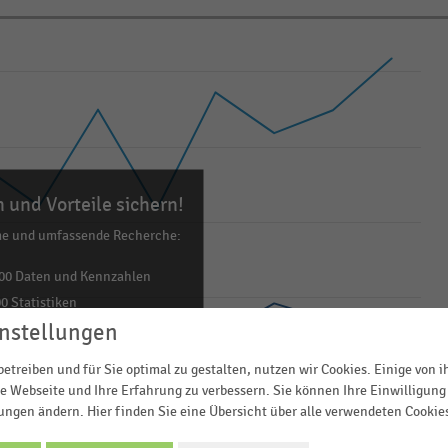
 und Vorteile sichern!
me und umfassende Recherche:
00 Daten und Kennzahlen
0 Statistiken
ls Excel, PNG, PDF
nstellungen
ehr!
etreiben und für Sie optimal zu gestalten, nutzen wir Cookies. Einige von 
e Webseite und Ihre Erfahrung zu verbessern. Sie können Ihre Einwilligung 
TZT INFORMIEREN
lungen ändern. Hier finden Sie eine Übersicht über alle verwendeten Cookie