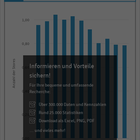
Bar
Chart
graphic.
chart
with
1,00
11
bars.
The
0,80
chart
has
Anzahl der Stores
Informieren und Vorteile
1
0,60
X
sichern!
axis
Für Ihre bequeme und umfassende
displaying
Recherche:
0,40
categories.
Über 300.000 Daten und Kennzahlen
Range:
Rund 25.000 Statistiken
11
0,20
categories.
Download als Excel, PNG, PDF
The
… und vieles mehr!
chart
0,00