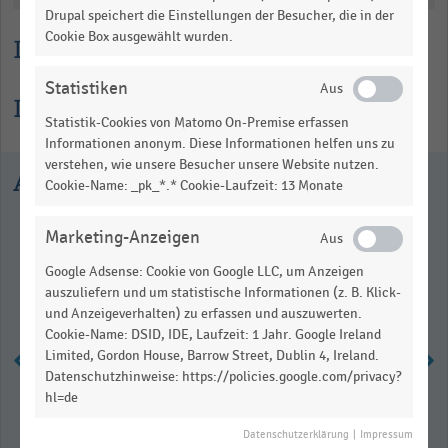
Drupal speichert die Einstellungen der Besucher, die in der
Cookie Box ausgewählt wurden.
Lesehilfe
Statistiken
Informationen zur Statistik
Statistik-Cookies von Matomo On-Premise erfassen
Informationen anonym. Diese Informationen helfen uns zu
verstehen, wie unsere Besucher unsere Website nutzen.
Ausgewählte Statistiken
Cookie-Name: _pk_*.* Cookie-Laufzeit: 13 Monate
Marketing-Anzeigen
Google Adsense: Cookie von Google LLC, um Anzeigen
auszuliefern und um statistische Informationen (z. B. Klick-
und Anzeigeverhalten) zu erfassen und auszuwerten.
Cookie-Name: DSID, IDE, Laufzeit: 1 Jahr. Google Ireland
Limited, Gordon House, Barrow Street, Dublin 4, Ireland.
Datenschutzhinweise: https://policies.google.com/privacy?
hl=de
Anzahl der Abercrombie & Fitch
Stores der Abercrombie & Fitch Co.
Datenschutzerklärung
|
Impressum
nach Regionen (2014-2023)