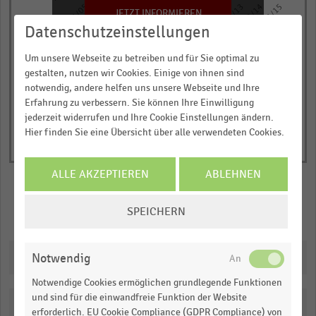
2008/09
2007/08
2006/07
2005/06
2004/05
2014/15
2013/14
2012/13
2011/12
2010/11
2009/10
has
JETZT INFORMIEREN
1
Datenschutzeinstellungen
© Handelsdaten 2026
Y
End
Um unsere Webseite zu betreiben und für Sie optimal zu
of
axis
interactive
gestalten, nutzen wir Cookies. Einige von ihnen sind
displaying
chart
notwendig, andere helfen uns unsere Webseite und Ihre
Anzahl
Erfahrung zu verbessern. Sie können Ihre Einwilligung
der
jederzeit widerrufen und Ihre Cookie Einstellungen ändern.
Hier finden Sie eine Übersicht über alle verwendeten Cookies.
Stores.
Range:
0
ALLE AKZEPTIEREN
ABLEHNEN
to
COOKIE-
1.0986464127423823.
SPEICHERN
Merken
Teilen
EINSTELLUNGEN
View
as
ÄNDERN
data
Downloads
Notwendig
table.
Notwendige Cookies ermöglichen grundlegende Funktionen
und sind für die einwandfreie Funktion der Website
Katalogisierung
erforderlich. EU Cookie Compliance (GDPR Compliance) von