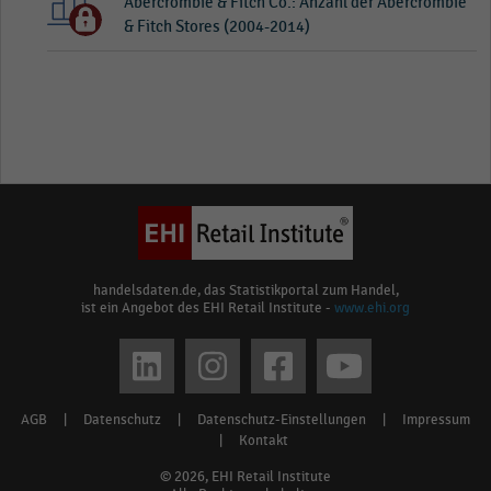
Abercrombie & Fitch Co.: Anzahl der Abercrombie
& Fitch Stores (2004-2014)
handelsdaten.de, das Statistikportal zum Handel,
ist ein Angebot des EHI Retail Institute -
www.ehi.org
Social
media
AGB
|
Datenschutz
|
Datenschutz-Einstellungen
|
Impressum
Footer
links
|
Kontakt
menu
© 2026, EHI Retail Institute