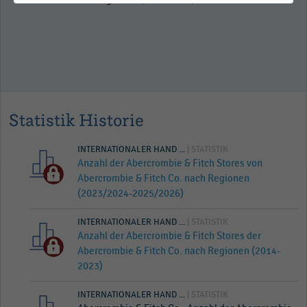
Statistik Historie
INTERNATIONALER HAND ...
| STATISTIK
Anzahl der Abercrombie & Fitch Stores von
Abercrombie & Fitch Co. nach Regionen
(2023/2024-2025/2026)
INTERNATIONALER HAND ...
| STATISTIK
Anzahl der Abercrombie & Fitch Stores der
Abercrombie & Fitch Co. nach Regionen (2014-
2023)
INTERNATIONALER HAND ...
| STATISTIK