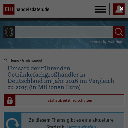
Main
navigation
ALLE INHALTE
Powered by
FACT-Finder
Home
Großhandel
Pfadnavigation
Umsatz der führenden
Getränkefachgroßhändler in
Deutschland im Jahr 2016 im Vergleich
zu 2015 (in Millionen Euro)
Statistik jetzt freischalten
Zu diesem Thema gibt es eine aktuellere
Statistik.
Jetzt aufrufen