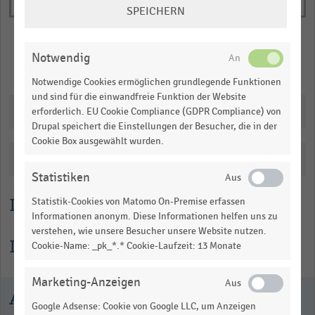
COOKIE-
SPEICHERN
EINSTELLUNGEN
ÄNDERN
Notwendig
Merken
Teilen
Notwendige Cookies ermöglichen grundlegende Funktionen
und sind für die einwandfreie Funktion der Website
Downloads
erforderlich. EU Cookie Compliance (GDPR Compliance) von
Drupal speichert die Einstellungen der Besucher, die in der
Cookie Box ausgewählt wurden.
Katalogisierung
Statistiken
Lesehilfe
Statistik-Cookies von Matomo On-Premise erfassen
Informationen anonym. Diese Informationen helfen uns zu
verstehen, wie unsere Besucher unsere Website nutzen.
Informationen zur Statistik
Cookie-Name: _pk_*.* Cookie-Laufzeit: 13 Monate
Marketing-Anzeigen
Ausgewählte Statistiken
Google Adsense: Cookie von Google LLC, um Anzeigen