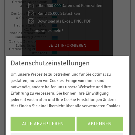
The
Getränke Geins GmbH
Über 300.000 Daten und Kennzahlen
& Co. KG, Passau
chart
Rund 25.000 Statistiken
Getränke Pfeifer GmbH
has
& Co. KG, Chemnitz
Download als Excel, PNG, PDF
1
Heurich GmbH & Co.
… und vieles mehr!
KG, Petersberg
Y
Nordic Getränke GmbH,
Hamburg (Göttsche,
axis
Quandt, Quandt-Schön,
JETZT INFORMIEREN
Esling, Schankwerk)
displaying
Getränke Ziegler GmbH,
Ottensoos
Umsatz
Datenschutzeinstellungen
in
0,00
0,25
0,50
0,75
1,00
Millionen
Umsatz in Millionen Euro
Um unsere Webseite zu betreiben und für Sie optimal zu
Euro.
gestalten, nutzen wir Cookies. Einige von ihnen sind
2015
2016
Range:
notwendig, andere helfen uns unsere Webseite und Ihre
© Handelsdaten 2026
0
End
Erfahrung zu verbessern. Sie können Ihre Einwilligung
of
jederzeit widerrufen und Ihre Cookie Einstellungen ändern.
to
interactive
Hier finden Sie eine Übersicht über alle verwendeten Cookies.
1.0641277925840091.
chart
View
as
ALLE AKZEPTIEREN
ABLEHNEN
data
table.