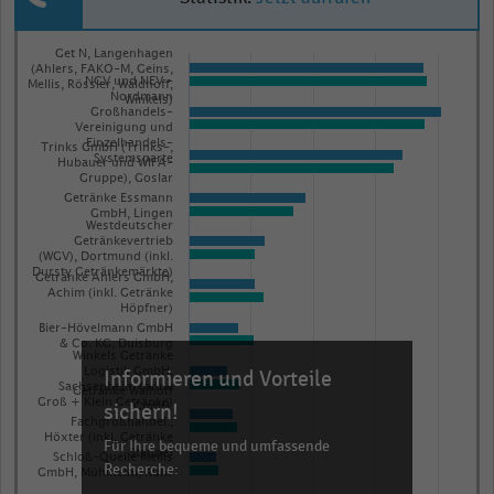
Bar
Chart
Get N, Langenhagen
graphic.
(Ahlers, FAKO-M, Geins,
chart
NGV und NEV -
Mellis, Rössler, Waldhoff,
with
Nordmann
Winkels)
Großhandels-
2
Vereinigung und
data
Einzelhandels-
Trinks GmbH (Trinks-,
Systemsparte
Hubauer und WIFA-
series.
Gruppe), Goslar
The
Getränke Essmann
GmbH, Lingen
chart
Westdeutscher
Getränkevertrieb
has
(WGV), Dortmund (inkl.
Dursty Getränkemärkte)
1
Getränke Ahlers GmbH,
Achim (inkl. Getränke
X
Höpfner)
Bier-Hövelmann GmbH
axis
& Co. KG, Duisburg
Winkels Getränke
displaying
Logistik GmbH,
Informieren und Vorteile
categories.
Sachsenheim (ohne
Getränke Walhoff
Groß + Klein Getränke)
sichern!
GmbH.
Range:
Fachgroßhandel.,
Höxter (inkl. Getränke
15
Für Ihre bequeme und umfassende
Staude)
Schloß-Quelle Mellis
Recherche:
categories.
GmbH, Mühlheim/Ruhr