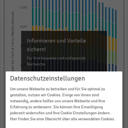
7
data
5,00
Anzahl der Cash & Carry-Märkte (absolut)
series.
The
4,00
chart
has
Informieren und Vorteile
1
3,00
sichern!
X
axis
Für Ihre bequeme und umfassende
Recherche:
displaying
2,00
categories.
Über 300.000 Daten und Kennzahlen
Datenschutzeinstellungen
Range:
Rund 25.000 Statistiken
1,00
26
Um unsere Webseite zu betreiben und für Sie optimal zu
Download als Excel, PNG, PDF
categories.
gestalten, nutzen wir Cookies. Einige von ihnen sind
… und vieles mehr!
The
notwendig, andere helfen uns unsere Webseite und Ihre
0,00
Erfahrung zu verbessern. Sie können Ihre Einwilligung
chart
2012
2018
2024
2004
2010
2016
2022
2002
2008
2014
2020
2000
2006
jederzeit widerrufen und Ihre Cookie Einstellungen ändern.
JETZT INFORMIEREN
has
Hier finden Sie eine Übersicht über alle verwendeten Cookies.
1
2
3a
3b
4
5+6
7
1
© Handelsdaten 2026