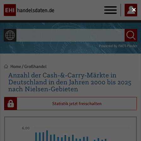
Main
navigation
ALLE INHALTE
Powered by
FACT-Finder
Home
Großhandel
Pfadnavigation
Anzahl der Cash-&-Carry-Märkte in
Deutschland in den Jahren 2000 bis 2025
nach Nielsen-Gebieten
Statistik jetzt freischalten
Bar
Chart
graphic.
6,00
chart
with