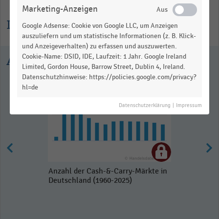
Marketing-Anzeigen
Informationen zur Statistik
Google Adsense: Cookie von Google LLC, um Anzeigen
auszuliefern und um statistische Informationen (z. B. Klick-
und Anzeigeverhalten) zu erfassen und auszuwerten.
Cookie-Name: DSID, IDE, Laufzeit: 1 Jahr. Google Ireland
Ausgewählte Statistiken
Limited, Gordon House, Barrow Street, Dublin 4, Ireland.
Datenschutzhinweise: https://policies.google.com/privacy?
hl=de
Datenschutzerklärung
|
Impressum
Anzahl der Cash-&-Carry-Märkte in
Deutschland (1960-2025)