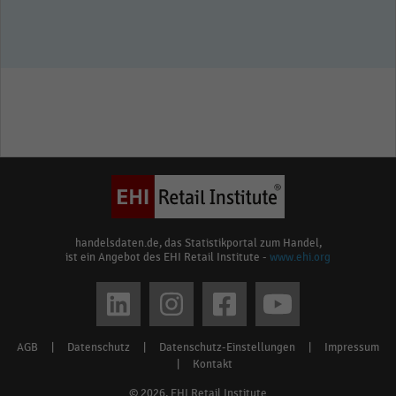
handelsdaten.de, das Statistikportal zum Handel,
ist ein Angebot des EHI Retail Institute -
www.ehi.org
Social
media
AGB
|
Datenschutz
|
Datenschutz-Einstellungen
|
Impressum
Footer
links
|
Kontakt
menu
© 2026, EHI Retail Institute