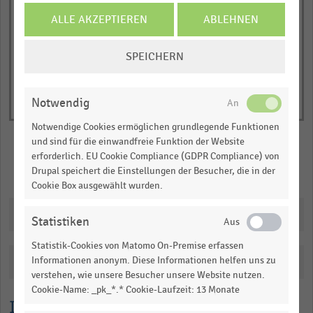
Y
End
of
ALLE AKZEPTIEREN
ABLEHNEN
axis
interactive
displaying
chart
COOKIE-
Anzahl
SPEICHERN
EINSTELLUNGEN
der
ÄNDERN
Cash
Notwendig
&
Carry-
Notwendige Cookies ermöglichen grundlegende Funktionen
und sind für die einwandfreie Funktion der Website
Märkte
erforderlich. EU Cookie Compliance (GDPR Compliance) von
(absolut).
Merken
Teilen
Drupal speichert die Einstellungen der Besucher, die in der
Range:
Cookie Box ausgewählt wurden.
0
to
Downloads
Statistiken
6.188903731343283.
Statistik-Cookies von Matomo On-Premise erfassen
View
as
Informationen anonym. Diese Informationen helfen uns zu
Katalogisierung
data
verstehen, wie unsere Besucher unsere Website nutzen.
table.
Cookie-Name: _pk_*.* Cookie-Laufzeit: 13 Monate
Lesehilfe