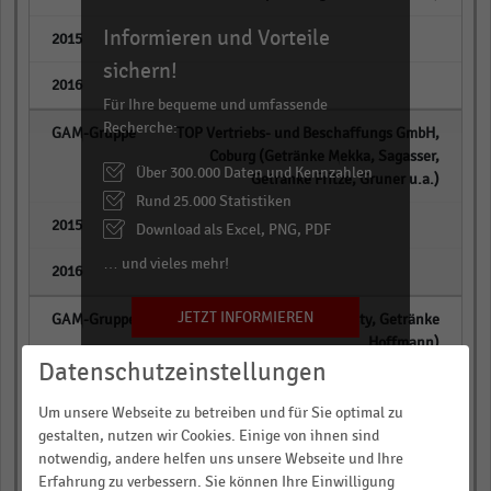
Informieren und Vorteile
empty
sichern!
empty
Für Ihre bequeme und umfassende
Recherche:
TOP Vertriebs- und Beschaffungs GmbH,
Coburg (Getränke Mekka, Sagasser,
Über 300.000 Daten und Kennzahlen
Getränke Fritze, Gruner u.a.)
Rund 25.000 Statistiken
empty
Download als Excel, PNG, PDF
… und vieles mehr!
empty
JETZT INFORMIEREN
Beveco (Dursty, Getränke
Hoffmann)
Datenschutzeinstellungen
empty
Um unsere Webseite zu betreiben und für Sie optimal zu
empty
gestalten, nutzen wir Cookies. Einige von ihnen sind
notwendig, andere helfen uns unsere Webseite und Ihre
Erfahrung zu verbessern. Sie können Ihre Einwilligung
EDEKA Rhein/Ruhr, Moers