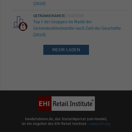
(2020)
GETRÄNKEMÄRKTE
| STATISTIK
Top 7 der Gruppen im Markt der
Getränkeabholmärkte nach Zahl der Geschäfte
(2019)
MEHR LADEN
handelsdaten.de, das Statistikportal zum Handel,
ist ein Angebot des EHI Retail Institute -
www.ehi.org