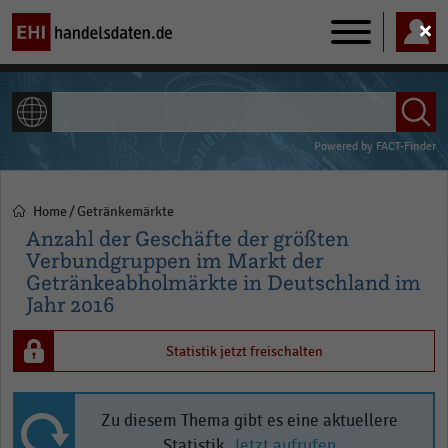
Main
navigation
ALLE INHALTE
Powered by
FACT-Finder
Home
Getränkemärkte
Pfadnavigation
Anzahl der Geschäfte der größten
Verbundgruppen im Markt der
Getränkeabholmärkte in Deutschland im
Jahr 2016
Statistik jetzt freischalten
Zu diesem Thema gibt es eine aktuellere
Statistik.
Jetzt aufrufen