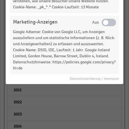
verstehen, wie unsere Besucher unsere Website nutzen.
empty
Cookie-Name: _pk_*.* Cookie-Laufzeit: 13 Monate
empty
Marketing-Anzeigen
empty
Google Adsense: Cookie von Google LLC, um Anzeigen
auszuliefern und um statistische Informationen (z. B. Klick-
empty
und Anzeigeverhalten) zu erfassen und auszuwerten.
Cookie-Name: DSID, IDE, Laufzeit: 1 Jahr. Google Ireland
empty
Limited, Gordon House, Barrow Street, Dublin 4, Ireland.
Datenschutzhinweise: https://policies.google.com/privacy?
Tschechien (2)
hl=de
empty
Datenschutzerklärung
|
Impressum
empty
empty
empty
empty