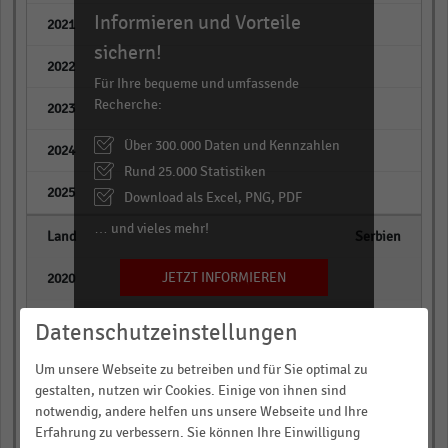
Informieren und Vorteile
empty
sichern!
empty
Für Ihre bequeme und umfassende
Recherche:
empty
Über 300.000 Daten und Kennzahlen
empty
Rund 25.000 Statistiken
empty
Download als Excel, PNG, PDF
… und vieles mehr!
Serbien
JETZT INFORMIEREN
empty
empty
Datenschutzeinstellungen
empty
Um unsere Webseite zu betreiben und für Sie optimal zu
gestalten, nutzen wir Cookies. Einige von ihnen sind
empty
notwendig, andere helfen uns unsere Webseite und Ihre
Erfahrung zu verbessern. Sie können Ihre Einwilligung
empty