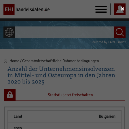
Main
navigation
ALLE INHALTE
Powered by
FACT-Finder
Home
Gesamtwirtschaftliche Rahmenbedingungen
Pfadnavigation
Anzahl der Unternehmensinsolvenzen
in Mittel- und Osteuropa in den Jahren
2020 bis 2025
Statistik jetzt freischalten
Bulgarien
empty