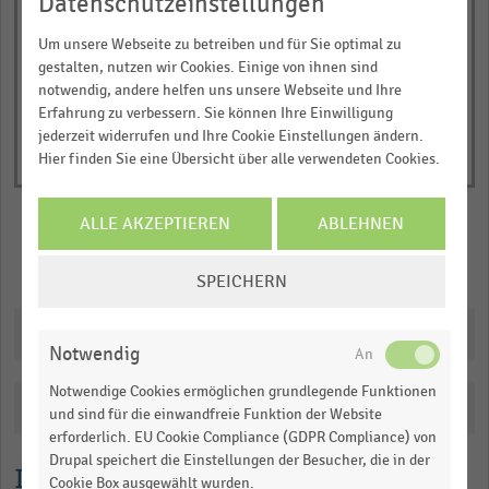
Datenschutzeinstellungen
Y
End
of
axis
Um unsere Webseite zu betreiben und für Sie optimal zu
interactive
displaying
chart
gestalten, nutzen wir Cookies. Einige von ihnen sind
Marktvolumen
notwendig, andere helfen uns unsere Webseite und Ihre
Erfahrung zu verbessern. Sie können Ihre Einwilligung
in
jederzeit widerrufen und Ihre Cookie Einstellungen ändern.
Milliarden
Hier finden Sie eine Übersicht über alle verwendeten Cookies.
Euro.
Range:
-0.08113970588235293
ALLE AKZEPTIEREN
ABLEHNEN
to
Merken
Teilen
COOKIE-
1.0566161764705881.
SPEICHERN
EINSTELLUNGEN
View
ÄNDERN
as
Downloads
data
Notwendig
table.
Notwendige Cookies ermöglichen grundlegende Funktionen
Katalogisierung
und sind für die einwandfreie Funktion der Website
erforderlich. EU Cookie Compliance (GDPR Compliance) von
Drupal speichert die Einstellungen der Besucher, die in der
Lesehilfe
Cookie Box ausgewählt wurden.