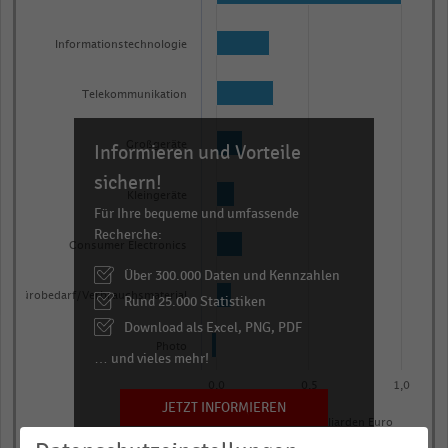
with
8
Informationstechnologie
bars.
The
Telekommunikation
chart
has
Großgeräte
Informieren und Vorteile
1
X
sichern!
Kleingeräte
axis
Für Ihre bequeme und umfassende
displaying
Recherche:
Consumer Electronics
categories.
Über 300.000 Daten und Kennzahlen
Range:
Bürobedarf/Verbrauchsmaterial
Rund 25.000 Statistiken
8
categories.
Download als Excel, PNG, PDF
Photo
The
… und vieles mehr!
chart
0,0
0,5
1,0
has
JETZT INFORMIEREN
Marktvolumen in Milliarden Euro
1
© Handelsdaten 2026