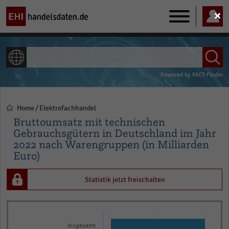
Main
navigation
ALLE INHALTE
Powered by
FACT-Finder
Home
Elektrofachhandel
Pfadnavigation
Bruttoumsatz mit technischen
Gebrauchsgütern in Deutschland im Jahr
2022 nach Warengruppen (in Milliarden
Euro)
Statistik jetzt freischalten
Bar
Chart
graphic.
chart
Insgesamt