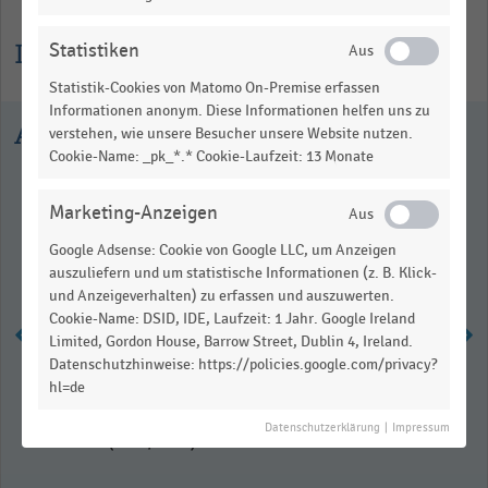
Informationen zur Statistik
Statistiken
Statistik-Cookies von Matomo On-Premise erfassen
Informationen anonym. Diese Informationen helfen uns zu
Ausgewählte Statistiken
verstehen, wie unsere Besucher unsere Website nutzen.
Cookie-Name: _pk_*.* Cookie-Laufzeit: 13 Monate
Marketing-Anzeigen
Google Adsense: Cookie von Google LLC, um Anzeigen
auszuliefern und um statistische Informationen (z. B. Klick-
und Anzeigeverhalten) zu erfassen und auszuwerten.
Cookie-Name: DSID, IDE, Laufzeit: 1 Jahr. Google Ireland
Limited, Gordon House, Barrow Street, Dublin 4, Ireland.
Datenschutzhinweise: https://policies.google.com/privacy?
Monatliche Umsatzentwicklung im
hl=de
Einzelhandel mit
Telekommunikationsgeräten
Datenschutzerklärung
|
Impressum
(2025/2026)