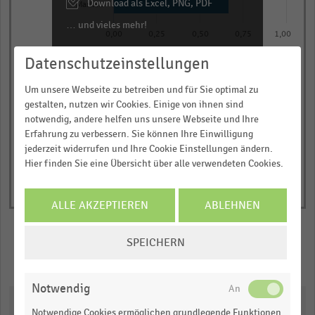
categories.
Download als Excel, PNG, PDF
Marken
The
… und vieles mehr!
0,00
0,25
0,50
0,75
1,00
chart
has
JETZT INFORMIEREN
Datenschutzeinstellungen
Wichtigkeit auf einer Skala von 1 (unwichtig) bis 7
(wichtig)
1
© Handelsdaten 2026
Um unsere Webseite zu betreiben und für Sie optimal zu
Y
End
gestalten, nutzen wir Cookies. Einige von ihnen sind
of
axis
interactive
notwendig, andere helfen uns unsere Webseite und Ihre
displaying
chart
Erfahrung zu verbessern. Sie können Ihre Einwilligung
Wichtigkeit
jederzeit widerrufen und Ihre Cookie Einstellungen ändern.
auf
Hier finden Sie eine Übersicht über alle verwendeten Cookies.
einer
Skala
ALLE AKZEPTIEREN
ABLEHNEN
von
1
COOKIE-
SPEICHERN
(unwichtig)
EINSTELLUNGEN
Merken
Teilen
bis
ÄNDERN
7
Notwendig
Downloads
(wichtig).
Notwendige Cookies ermöglichen grundlegende Funktionen