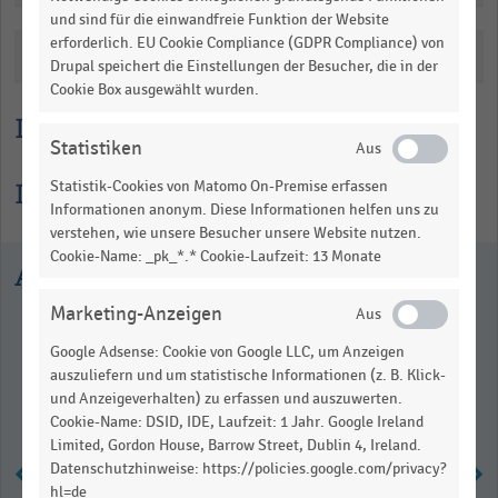
Range:
und sind für die einwandfreie Funktion der Website
0
erforderlich. EU Cookie Compliance (GDPR Compliance) von
Katalogisierung
to
Drupal speichert die Einstellungen der Besucher, die in der
Cookie Box ausgewählt wurden.
1.01808.
View
Lesehilfe
as
Statistiken
data
table.
Informationen zur Statistik
Statistik-Cookies von Matomo On-Premise erfassen
Informationen anonym. Diese Informationen helfen uns zu
verstehen, wie unsere Besucher unsere Website nutzen.
Cookie-Name: _pk_*.* Cookie-Laufzeit: 13 Monate
Ausgewählte Statistiken
Marketing-Anzeigen
Google Adsense: Cookie von Google LLC, um Anzeigen
auszuliefern und um statistische Informationen (z. B. Klick-
und Anzeigeverhalten) zu erfassen und auszuwerten.
Cookie-Name: DSID, IDE, Laufzeit: 1 Jahr. Google Ireland
Limited, Gordon House, Barrow Street, Dublin 4, Ireland.
Datenschutzhinweise: https://policies.google.com/privacy?
hl=de