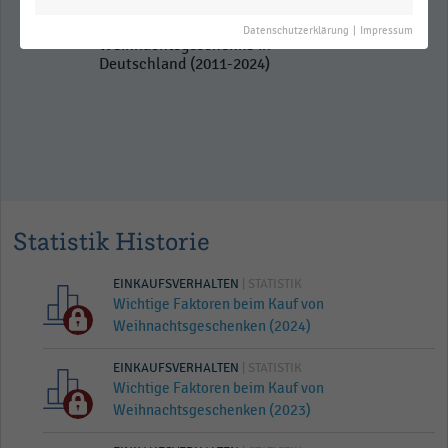
Durchschnittliche Ausgaben für
Datenschutzerklärung
|
Impressum
Weihnachtsgeschenke in
Deutschland (2011-2024)
Statistik Historie
EINKAUFSVERHALTEN
| STATISTIK
Wichtige Faktoren beim Kauf von
Weihnachtsgeschenken (2024)
EINKAUFSVERHALTEN
| STATISTIK
Wichtige Faktoren beim Kauf von
Weihnachtsgeschenken (2023)