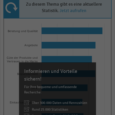
Zu diesem Thema gibt es eine aktuellere
Statistik.
Jetzt aufrufen
Bar
Chart
graphic.
chart
Beratung und Qualität
with
7
bars.
Angebote
The
chart
Güte der Produkte und
Vertrauen in die Marke
has
Informieren und Vorteile
1
Bequemlichkeit
X
sichern!
axis
Für Ihre bequeme und umfassende
Nähe
displaying
Recherche:
categories.
Über 300.000 Daten und Kennzahlen
Range:
Einkaufsatmosphäre
Rund 25.000 Statistiken
7