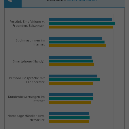
Bar
Chart
graphic.
chart
Persönl. Empfehlung v.
with
Freunden, Bekannten
3
data
Suchmaschinen im
series.
Internet
The
chart
Smartphone (Handy)
has
1
Persönl. Gespräche mit
X
Fachberater
axis
displaying
Kundenbewertungen im
categories.
Internet
Range:
20
Homepage Händler bzw.
Hersteller
categories.