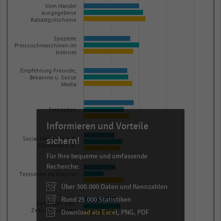
The
Vom Handel
ausgegebene
chart
Rabattgutscheine
has
1
Spezielle
Preissuchmaschinen im
Y
Internet
axis
Empfehlung Freunde,
displaying
Bekannte ü. Social
Media
Anteil
der
Fernsehen
Befragten
Informieren und Vorteile
in
Prozent.
sichern!
Social Media wie z. B.
Facebook o. Ä.
Range:
Für Ihre bequeme und umfassende
0
Recherche:
to
Testseiten im Internet
Über 300.000 Daten und Kennzahlen
1.0827668852459018.
Rund 25.000 Statistiken
View
Zeitungen bzw.
as
Zeitungsbeilagen
Download als Excel, PNG, PDF
data