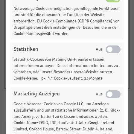
Notwendige Cookies ermöglichen grundlegende Funktionen
0,00
0,25
0,50
0,75
1,00
und sind für die einwandfreie Funktion der Website
Anteil der Befragten in Prozent
erforderlich. EU Cookie Compliance (GDPR Compliance) von
Drupal speichert die Einstellungen der Besucher, die in der
2017
2018
2019
Cookie Box ausgewählt wurden.
© Handelsdaten 2026
End
of
Statistiken
interactive
chart
Statistik-Cookies von Matomo On-Premise erfassen
Informationen anonym. Diese Informationen helfen uns zu
verstehen, wie unsere Besucher unsere Website nutzen.
Cookie-Name: _pk_*.* Cookie-Laufzeit: 13 Monate
Marketing-Anzeigen
Google Adsense: Cookie von Google LLC, um Anzeigen
Merken
Teilen
auszuliefern und um statistische Informationen (z. B. Klick-
und Anzeigeverhalten) zu erfassen und auszuwerten.
Cookie-Name: DSID, IDE, Laufzeit: 1 Jahr. Google Ireland
Downloads
Limited, Gordon House, Barrow Street, Dublin 4, Ireland.