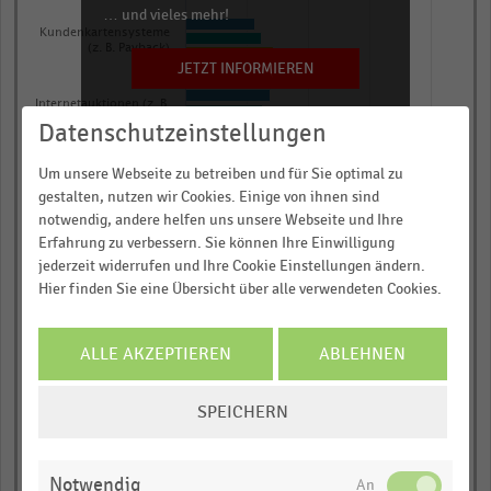
table.
… und vieles mehr!
Kundenkartensysteme
(z. B. Payback)
JETZT INFORMIEREN
Internetauktionen (z. B.
Ebay)
Datenschutzeinstellungen
Um unsere Webseite zu betreiben und für Sie optimal zu
Testzeitschriften
gestalten, nutzen wir Cookies. Einige von ihnen sind
notwendig, andere helfen uns unsere Webseite und Ihre
Erfahrung zu verbessern. Sie können Ihre Einwilligung
Flyer und
jederzeit widerrufen und Ihre Cookie Einstellungen ändern.
Wurfsendungen
Hier finden Sie eine Übersicht über alle verwendeten Cookies.
Facebook-Seiten der
Händler bzw. Hersteller
ALLE AKZEPTIEREN
ABLEHNEN
COOKIE-
Radio
SPEICHERN
EINSTELLUNGEN
ÄNDERN
Direct Mailings von
Versandhändlern per
Notwendig
Post