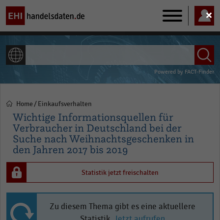
Main
navigation
ALLE INHALTE
Powered by
FACT-Finder
Home
Einkaufsverhalten
Pfadnavigation
Wichtige Informationsquellen für
Verbraucher in Deutschland bei der
Suche nach Weihnachtsgeschenken in
den Jahren 2017 bis 2019
Statistik jetzt freischalten
Zu diesem Thema gibt es eine aktuellere
Statistik.
Jetzt aufrufen