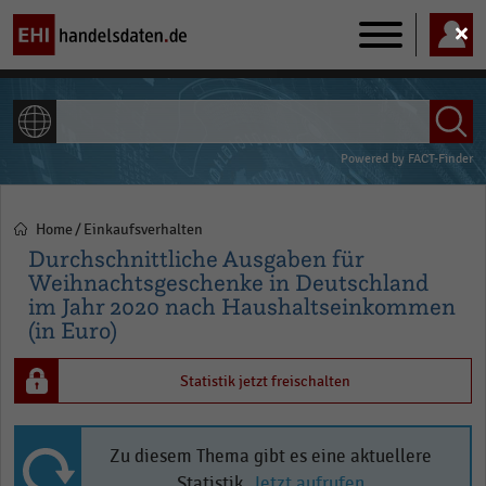
Main
navigation
ALLE INHALTE
Powered by
FACT-Finder
Home
Einkaufsverhalten
Pfadnavigation
Durchschnittliche Ausgaben für
Weihnachtsgeschenke in Deutschland
im Jahr 2020 nach Haushaltseinkommen
(in Euro)
Statistik jetzt freischalten
Zu diesem Thema gibt es eine aktuellere
Statistik.
Jetzt aufrufen