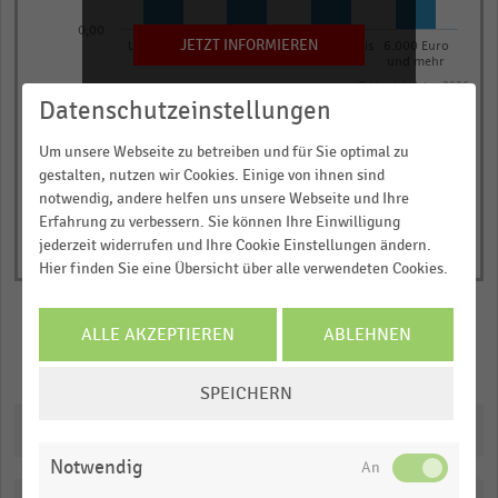
chart
0,00
has
JETZT INFORMIEREN
Unter 2.000
2.000 Euro bis
4.000 Euro bis
6.000 Euro
Euro
4.000 Euro
6.000 Euro
und mehr
1
© Handelsdaten 2026
Y
End
Datenschutzeinstellungen
of
axis
interactive
displaying
Um unsere Webseite zu betreiben und für Sie optimal zu
chart
gestalten, nutzen wir Cookies. Einige von ihnen sind
Durchschnittliche
notwendig, andere helfen uns unsere Webseite und Ihre
Ausgaben
Erfahrung zu verbessern. Sie können Ihre Einwilligung
für
jederzeit widerrufen und Ihre Cookie Einstellungen ändern.
Weihnachtsgeschenke
Hier finden Sie eine Übersicht über alle verwendeten Cookies.
in
Euro.
ALLE AKZEPTIEREN
ABLEHNEN
Range:
Merken
Teilen
0
COOKIE-
SPEICHERN
to
EINSTELLUNGEN
Downloads
1.0892700000000002.
ÄNDERN
View
Notwendig
as
data