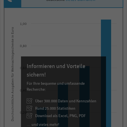
Bar
Chart
graphic.
chart
1,00
with
Durchschnittliche Ausgaben für Weihnachtsgeschenke in Euro
4
bars.
The
0,80
chart
has
Informieren und Vorteile
1
0,60
X
sichern!
axis
Für Ihre bequeme und umfassende
displaying
Recherche:
0,40
categories.
Über 300.000 Daten und Kennzahlen
Range:
Rund 25.000 Statistiken
4
0,20
categories.
Download als Excel, PNG, PDF
The
… und vieles mehr!