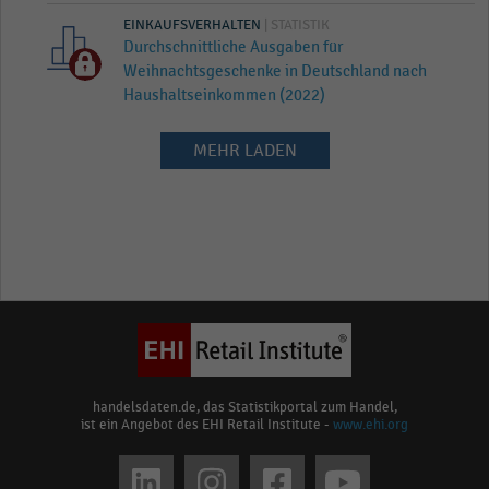
EINKAUFSVERHALTEN
| STATISTIK
Durchschnittliche Ausgaben für
Weihnachtsgeschenke in Deutschland nach
Haushaltseinkommen (2022)
MEHR LADEN
handelsdaten.de, das Statistikportal zum Handel,
ist ein Angebot des EHI Retail Institute -
www.ehi.org
Social