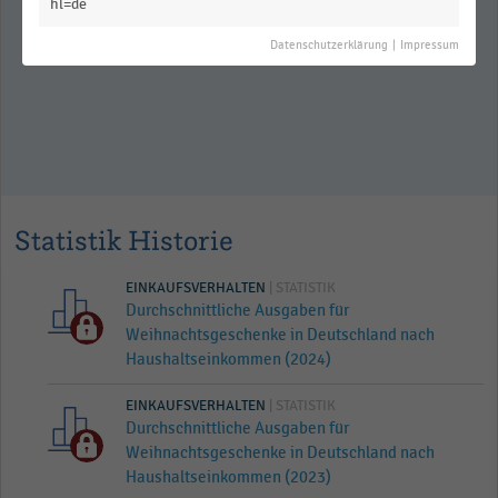
Einzelhandelsumsatz im
hl=de
Weihnachtsgeschäft in Deutschland
(2005-2025)
Datenschutzerklärung
|
Impressum
Statistik Historie
EINKAUFSVERHALTEN
| STATISTIK
Durchschnittliche Ausgaben für
Weihnachtsgeschenke in Deutschland nach
Haushaltseinkommen (2024)
EINKAUFSVERHALTEN
| STATISTIK
Durchschnittliche Ausgaben für
Weihnachtsgeschenke in Deutschland nach
Haushaltseinkommen (2023)