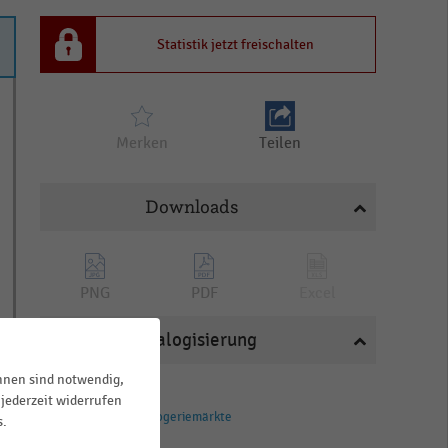
Statistik jetzt freischalten
Merken
Teilen
Downloads
PNG
PDF
Excel
Katalogisierung
ihnen sind notwendig,
BRANCHEN
jederzeit widerrufen
Drogerien und Drogeriemärkte
s.