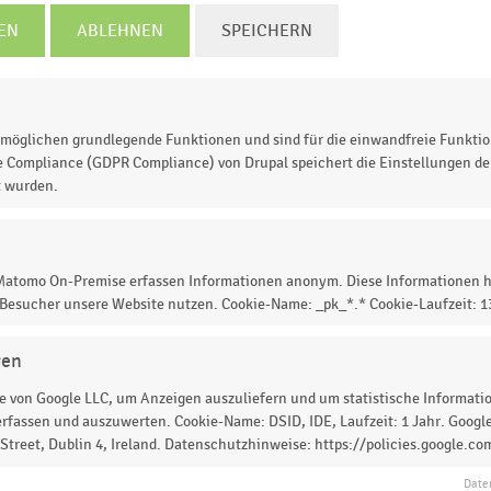
EN
ABLEHNEN
SPEICHERN
30
0,40
0,50
0,60
0,70
0,80
0,90
1,00
Bruttoumsatz in Milliarden Euro
möglichen grundlegende Funktionen und sind für die einwandfreie Funktio
© Handelsdaten 2026
e Compliance (GDPR Compliance) von Drupal speichert die Einstellungen der
t wurden.
r führenden Drogeriemärkte betreibenden Unternehmen i
 Matomo On-Premise erfassen Informationen anonym. Diese Informationen h
b.
 Besucher unsere Website nutzen. Cookie-Name: _pk_*.* Cookie-Laufzeit: 
gen
 von Google LLC, um Anzeigen auszuliefern und um statistische Information
rfassen und auszuwerten. Cookie-Name: DSID, IDE, Laufzeit: 1 Jahr. Google
 zur Statistik? Jetzt einloggen oder
informieren
treet, Dublin 4, Ireland. Datenschutzhinweise: https://policies.google.co
Date