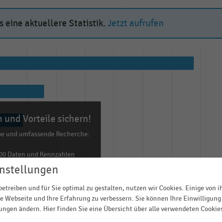
 eine aktuellere Statistik.
Jetzt aufrufen
 und Vorteile sichern!
me und umfassende Recherche:
00 Daten und Kennzahlen
0 Statistiken
nstellungen
ls Excel, PNG, PDF
etreiben und für Sie optimal zu gestalten, nutzen wir Cookies. Einige von 
ehr!
e Webseite und Ihre Erfahrung zu verbessern. Sie können Ihre Einwilligung 
lungen ändern. Hier finden Sie eine Übersicht über alle verwendeten Cookie
TZT INFORMIEREN