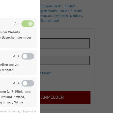
TAGS
Budnikowsky
dm-drogerie markt
Ihr Platz
Kloppenburg
Drogeriemärkte
Müller
führend
Rossmann
Gesamtumsatz
Schlecker
Nonfood
Ranking
Umsatz
Deutschland
n der Website
 Besucher, die in der
n
elfen uns zu
13 Monate
Passwort vergessen?
Registrieren
en (z. B. Klick- und
 Ireland Limited,
m/privacy?hl=de
nschutzerklärung
|
Impressum