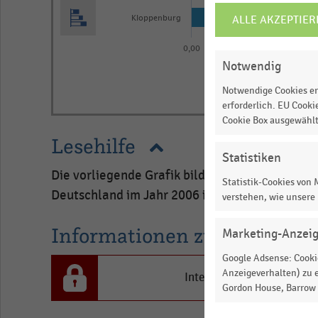
7
ALLE AKZEPTIER
COOKIE-
Kloppenburg
EINSTELLUNGEN
categories.
0,00
0,10
0,20
0,
ÄNDERN
The
Notwendig
chart
Notwendige Cookies er
has
End
erforderlich. EU Cooki
of
1
Cookie Box ausgewähl
interactive
Y
Lesehilfe
chart
axis
Statistiken
Die vorliegende Grafik bildet den Umsatz de
displaying
Statistik-Cookies von
Deutschland im Jahr 2006 in Milliarden Euro a
Bruttoumsatz
verstehen, wie unsere
in
Informationen zur Statistik
Marketing-Anzei
Milliarden
Euro.
Google Adsense: Cookie
Anzeigeverhalten) zu e
Range:
Interesse an den Inhalten
Gordon House, Barrow S
0
to