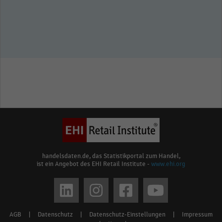
handelsdaten.de, das Statistikportal zum Handel,
ist ein Angebot des EHI Retail Institute -
www.ehi.org
Social
media
AGB
|
Datenschutz
|
Datenschutz-Einstellungen
|
Impressum
Footer