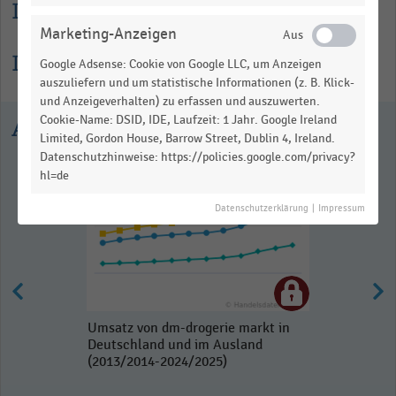
Lesehilfe
Marketing-Anzeigen
Informationen zur Statistik
Google Adsense: Cookie von Google LLC, um Anzeigen
auszuliefern und um statistische Informationen (z. B. Klick-
und Anzeigeverhalten) zu erfassen und auszuwerten.
Cookie-Name: DSID, IDE, Laufzeit: 1 Jahr. Google Ireland
Ausgewählte Statistiken
Limited, Gordon House, Barrow Street, Dublin 4, Ireland.
Datenschutzhinweise: https://policies.google.com/privacy?
hl=de
Datenschutzerklärung
|
Impressum
Umsatz von dm-drogerie markt in
Deutschland und im Ausland
(2013/2014-2024/2025)