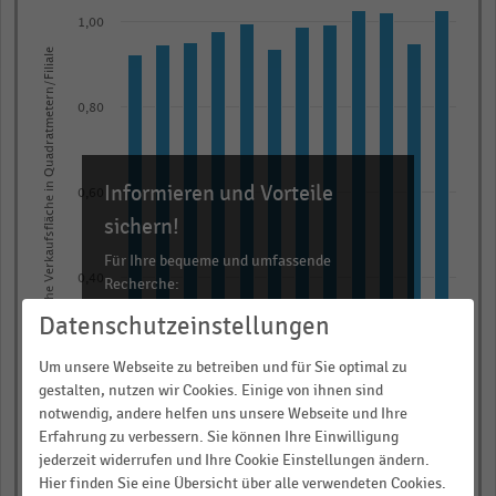
graphic.
chart
1,00
with
Durchschnittliche Verkaufsfläche in Quadratmetern/Filiale
12
bars.
The
0,80
chart
has
Informieren und Vorteile
1
0,60
X
sichern!
axis
Für Ihre bequeme und umfassende
displaying
0,40
Recherche:
categories.
Datenschutzeinstellungen
Über 300.000 Daten und Kennzahlen
Range:
Rund 25.000 Statistiken
12
Um unsere Webseite zu betreiben und für Sie optimal zu
0,20
categories.
Download als Excel, PNG, PDF
gestalten, nutzen wir Cookies. Einige von ihnen sind
notwendig, andere helfen uns unsere Webseite und Ihre
The
… und vieles mehr!
Erfahrung zu verbessern. Sie können Ihre Einwilligung
chart
0,00
jederzeit widerrufen und Ihre Cookie Einstellungen ändern.
2013/14
2014/15
2015/16
2016/17
2017/18
2018/19
2019/20
2020/21
2021/22
2022/23
2023/24
2024/25
has
JETZT INFORMIEREN
Hier finden Sie eine Übersicht über alle verwendeten Cookies.