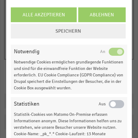
1
© Handelsdaten 2026
Y
End
of
ALLE AKZEPTIEREN
ABLEHNEN
axis
interactive
displaying
chart
COOKIE-
SPEICHERN
Durchschnittliche
EINSTELLUNGEN
Verkaufsfläche
ÄNDERN
in
Notwendig
Quadratmetern/Filiale.
Notwendige Cookies ermöglichen grundlegende Funktionen
Range:
und sind für die einwandfreie Funktion der Website
0
erforderlich. EU Cookie Compliance (GDPR Compliance) von
to
Merken
Teilen
Drupal speichert die Einstellungen der Besucher, die in der
1.076840625.
Cookie Box ausgewählt wurden.
View
as
Downloads
data
Statistiken
table.
Statistik-Cookies von Matomo On-Premise erfassen
Informationen anonym. Diese Informationen helfen uns zu
Katalogisierung
verstehen, wie unsere Besucher unsere Website nutzen.
Cookie-Name: _pk_*.* Cookie-Laufzeit: 13 Monate